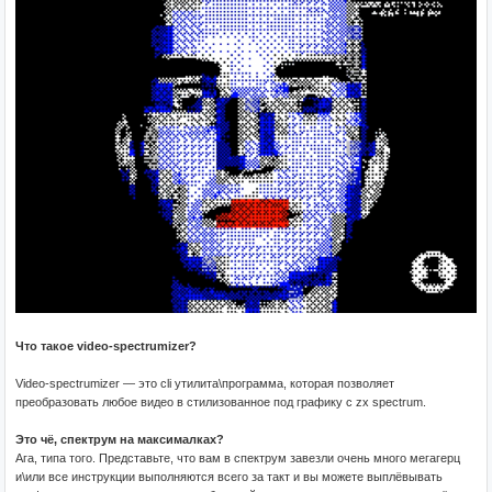
Что такое video-spectrumizer?
Video-spectrumizer — это cli утилита\программа, которая позволяет
преобразовать любое видео в стилизованное под графику с zx spectrum.
Это чё, спектрум на максималках?
Ага, типа того. Представьте, что вам в спектрум завезли очень много мегагерц
и\или все инструкции выполняются всего за такт и вы можете выплёвывать