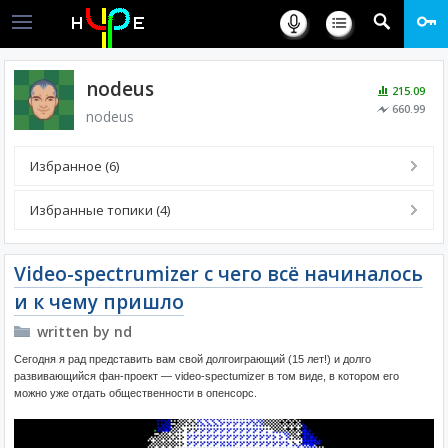
nodeus
215.09
660.99
nodeus
Избранное (6)
Избранные топики (4)
Video-spectrumizer с чего всё начиналось
и к чему пришло
written by nd
Сегодня я рад представить вам свой долгоиграющий (15 лет!) и долго
развивающийся фан-проект — video-spectumizer в том виде, в котором его
можно уже отдать общественности в опенсорс.