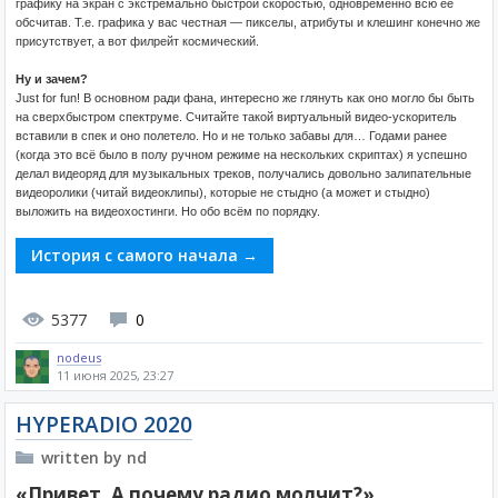
графику на экран с экстремально быстрой скоростью, одновременно всю её
обсчитав. Т.е. графика у вас честная — пикселы, атрибуты и клешинг конечно же
присутствует, а вот филрейт космический.
Ну и зачем?
Just for fun! В основном ради фана, интересно же глянуть как оно могло бы быть
на сверхбыстром спектруме. Cчитайте такой виртуальный видео-ускоритель
вставили в спек и оно полетело. Но и не только забавы для… Годами ранее
(когда это всё было в полу ручном режиме на нескольких скриптах) я успешно
делал видеоряд для музыкальных треков, получались довольно залипательные
видеоролики (читай видеоклипы), которые не стыдно (а может и стыдно)
выложить на видеохостинги. Но обо всём по порядку.
История с самого начала →
5377
0
nodeus
11 июня 2025, 23:27
HYPERADIO 2020
written by nd
«Привет. А почему радио молчит?»