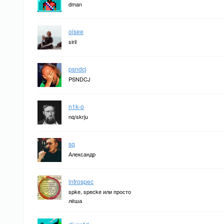
dman
oisee
siril
psndcj
PSNDCJ
n1k-o
nq/skrju
sq
Александр
introspec
spke, specke или просто
лёша