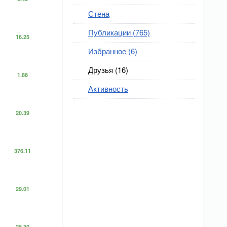
Стена
Публикации (765)
16.25
Избранное (6)
Друзья (16)
1.88
Активность
20.39
376.11
29.01
28.30