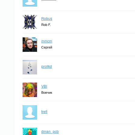
Robus
Rob F.
mmcm
Сергей
prof4d
VBI
Вовчик
trefi
dman_pcb