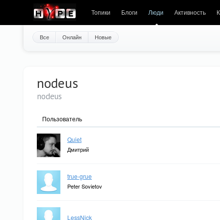
Топики
Блоги
Люди
Активность
К
Все
Онлайн
Новые
nodeus
nodeus
Пользователь
Quiet
Дмитрий
true-grue
Peter Sovietov
LessNick