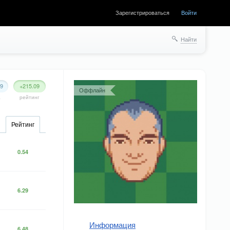
Зарегистрироваться
Войти
Найти
99
+215.09
Оффлайн
а
рейтинг
Рейтинг
0.54
6.29
Информация
6.48