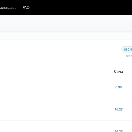
алендарь
FAQ
660.
сил
Сила
8.90
16.27
26.25