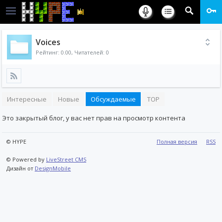
Voices
Рейтинг:
0.00
, Читателей: 0
Интересные
Новые
Обсуждаемые
TOP
Это закрытый блог, у вас нет прав на просмотр контента
© HYPE
Полная версия
RSS
© Powered by
LiveStreet CMS
Дизайн от
DesignMobile