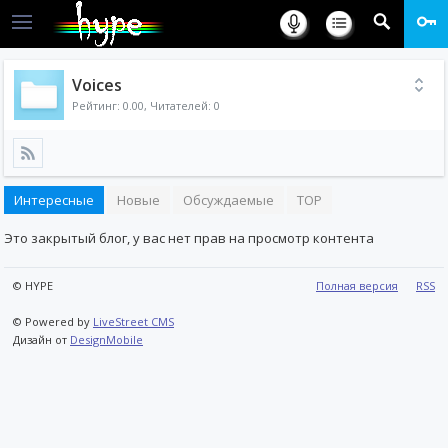
Voices
Рейтинг:
0.00
, Читателей: 0
Интересные
Новые
Обсуждаемые
TOP
Это закрытый блог, у вас нет прав на просмотр контента
© HYPE
Полная версия
RSS
© Powered by
LiveStreet CMS
Дизайн от
DesignMobile