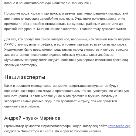
плавно и ненавязчиво объединившегося с January 2017.
Но мир не пошатнулся и, как показали результаты, непоправимых последствий
внеплановая накладка за собой не повлекла. Участники получили достаточно
времени, чтобы спокойно отшлифовать конкурсные работы и довести их до
пристойного уровня. Мнения наших экспертов – главное тому доказательство.
Для тех, кто пропустил самое интересное, напомним, что главной темой второго
AFMC стали музыка и графика, а если точнее, каверы во всех смыслах слова.
Художникам было предложено представить на суд экспертов и сочувствующих
альтернативное пиксельное видение обложек музыкальных альбомов.
Музыкантам же предстояло создать собственную версию известного трека под
любимую платформу.
Наши эксперты
Как и в прошлом месяце, креативные интерпретации конкурсантов будут
оценивать не сторонние люди, а профессионалы, тонко чувствующие истинную
ценность работ. В этом месяце у нас была графика и музыка, поэтому в
экспертах самые разные люди. Это добавляет интригу, так как придётся
оценивать все работы.
Андрей «nyuk» Маринов
Организатор демопати «Мультиматограф», кодер, владелец сайта
retroscene.org
,
создатель Запилятора и
Events
. Да и просто хороший человек.