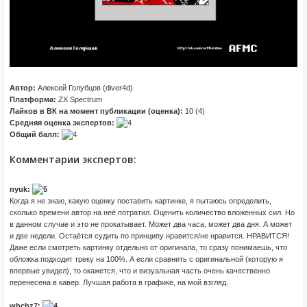
Автор:
Алексей Голубцов (diver4d)
Платформа:
ZX Spectrum
Лайков в ВК на момент публикации (оценка):
10 (4)
Средняя оценка экспертов:
Общий балл:
Комментарии экспертов:
nyuk:
Когда я не знаю, какую оценку поставить картинке, я пытаюсь определить,
сколько времени автор на неё потратил. Оценить количество вложенных сил. Но
в данном случае и это не прокатывает. Может два часа, может два дня. А может
и две недели. Остаётся судить по принципу нравится/не нравится. НРАВИТСЯ!
Даже если смотреть картинку отдельно от оригинала, то сразу понимаешь, что
обложка подходит треку на 100%. А если сравнить с оригинальной (которую я
впервые увидел), то окажется, что и визуальная часть очень качественно
перенесена в кавер. Лучшая работа в графике, на мой взгляд.
wbcbz7: