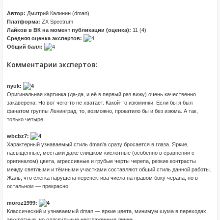
Автор:
Дмитрий Калинин (dman)
Платформа:
ZX Spectrum
Лайков в ВК на момент публикации (оценка):
11 (4)
Средняя оценка экспертов:
Общий балл:
Комментарии экспертов:
nyuk:
Оригинальная картинка (да-да, и её в первый раз вижу) очень качественно
закаверена. Но вот чего-то не хватает. Какой-то изюминки. Если бы я был
фанатом группы Ленинград, то, возможно, прокатило бы и без изюма. А так,
только четыре.
wbcbz7:
Характерный узнаваемый стиль dman'a сразу бросается в глаза. Яркие,
насыщенные, местами даже слишком кислотные (особенно в сравнении с
оригиналом) цвета, агрессивные и грубые черты черепа, резкие контрасты
между светлыми и тёмными участками составляют общий стиль данной работы.
Жаль, что слегка нарушена перспектива числа на правом боку черапа, но в
остальном — прекрасно!
moroz1999:
Классический и узнаваемый dman — яркие цвета, минимум шума в переходах,
аккуратные, но олдскульные несглаженные линии.