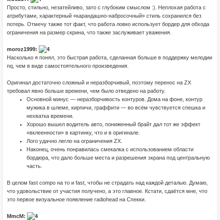
Просто, стильно, незатейливо, зато с глубоким смыслом :). Неплохая работа с
атрибутами, характерный «карандашно-набросочный» стиль сохранился без
потерь. Отмечу также тот факт, что работа ловко использует бордер для обхода
ограничения на размер скрина, что также заслуживает уважения.
moroz1999:
Насколько я понял, это быстрая работа, сделанная больше в поддержку мелодии
nq, чем в виде самостоятельного произведения.
Оригинал достаточно сложный и неразборчивый, поэтому перенос на ZX
требовал явно больше времени, чем было отведено на работу.
Основной минус — неразборчивость контуров. Дома на фоне, контур
мужика в шлеме, кирпичи, граффити — во всём чувствуется спешка и
нехватка времени.
Хорошо вышел водитель авто, пониженный брайт дал тот же эффект
«вклеенности» в картинку, что и в оригинале.
Лого удачно легло на ограничения ZX.
Наконец, очень понравилась смекалка с использованием области
бордюра, что дало больше места и разрешения экрана под центральную
часть.
В целом fast compo на то и fast, чтобы не страдать над каждой деталью. Думаю,
что удовольствие от участия получено, а это главное. Кстати, сдаётся мне, что
это первое визуальное появление radiohead на Спекки.
MmcM: