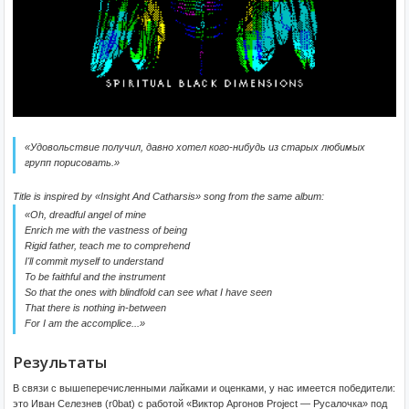
«Удовольствие получил, давно хотел кого-нибудь из старых любимых
групп порисовать.»
Title is inspired by «Insight And Catharsis» song from the same album:
«Oh, dreadful angel of mine
Enrich me with the vastness of being
Rigid father, teach me to comprehend
I'll commit myself to understand
To be faithful and the instrument
So that the ones with blindfold can see what I have seen
That there is nothing in-between
For I am the accomplice...»
Результаты
В связи с вышеперечисленными лайками и оценками, у нас имеется победители:
это Иван Селезнев (r0bat) с работой «Виктор Аргонов Project — Русалочка» под