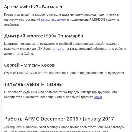
Артем «wbcbz7» Васильев
Кодер и музыкант, в каком-то смысле даже человек-пароход, практически в
одиночку настрогавший
несколько демок
и поднимающий MS-DOS сцену из
анабиоза.
Дмитрий «moroz1999» Пономарёв
Ценитель пиксельарта, создатель и идейный вдохновитель онлайн-каталога
графики и музыки для ZX Spectrum
zxart
, а также ведущий обозреватель работ с
демопати на Хайпе.
Сергей «MmcM» Косов
Один из главных музыкантов на chiptune-сцене, в представлении не нуждается.
Татьяна «Veksell» Пивень
Пиксельарт художник и по совместительству администратор крупнейшего
сообщества ВКонтакте, посвящённого пиксельной графике
.pixel
.
Работы AFMC December 2016 / January 2017
Декабрьско-январский этап Monthly Compo помог посмотреть свежим взглядом
на шесть «запикселившихся» обложек и два кавер-трека. На сей раз