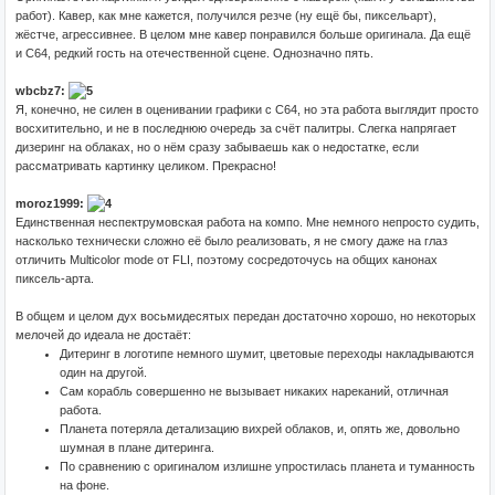
работ). Кавер, как мне кажется, получился резче (ну ещё бы, пиксельарт),
жёстче, агрессивнее. В целом мне кавер понравился больше оригинала. Да ещё
и C64, редкий гость на отечественной сцене. Однозначно пять.
wbcbz7:
Я, конечно, не силен в оценивании графики с C64, но эта работа выглядит просто
восхитительно, и не в последнюю очередь за счёт палитры. Слегка напрягает
дизеринг на облаках, но о нём сразу забываешь как о недостатке, если
рассматривать картинку целиком. Прекрасно!
moroz1999:
Единственная неспектрумовская работа на компо. Мне немного непросто судить,
насколько технически сложно её было реализовать, я не смогу даже на глаз
отличить Multicolor mode от FLI, поэтому сосредоточусь на общих канонах
пиксель-арта.
В общем и целом дух восьмидесятых передан достаточно хорошо, но некоторых
мелочей до идеала не достаёт:
Дитеринг в логотипе немного шумит, цветовые переходы накладываются
один на другой.
Сам корабль совершенно не вызывает никаких нареканий, отличная
работа.
Планета потеряла детализацию вихрей облаков, и, опять же, довольно
шумная в плане дитеринга.
По сравнению с оригиналом излишне упростилась планета и туманность
на фоне.