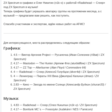
ZX Spectrum в графике и Олег Никитин (n1k-o) с работой «Radiohead — Creep»
под ZX Spectrum в музыке!
Теперь графика будет украшать аватарку группы на протяжении месяца, а с
музыкой — предлагаем вам решить, как поступить.
Спасибо участникам и экспертам, ждём новых работ на AFMC!
Для интересующихся, места распределились следующим образом:
Графика:
4.5 — Виктор Аргонов Project — Русалочка
(Иван Селезнев (r0bat) / ZX
Spectrum)
4.17 — Mastodon — The Hunter
(Артем Фло (aturbidflow) / ZX Spectrum)
4.17 — ZZ Top — Afterburner
(Alan Floyd / Commodore 64)
4 — Radiohead — Creep
(Алексей Голубцов (diver4d) / ZX Spectrum)
4 — Ленинград — Пираты XXI Века
(Дмитрий Калинин (dman) / ZX
Spectrum)
2.83 — Кино — Звезда по имени Солнце
(Александр Будкин (shuran33) /
ZX Spectrum)
Музыка:
4.83 — Radiohead — Creep
(Олег Никитин (n1k-o) / ZX Spectrum)
4.17 — Bomfunk MC`s — Freestyler
(kubikámi / NES / Famicom)