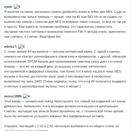
nyuk:
Я понятия не имею, насколько сложно добавлять вокал в треки для NES. Судя по
возможностям чипа и трекера — проще, чем на AY или SID. Но если судить по
количеству треков с голосом для NES (я впервые такое слышу), то всё не так уж
и просто. Мне кажется, основная проблема, это гармонично совместить
звучание чистого чиптюна и низкокачественного FM. У автора очень гармонично
они слились, я считаю. Вака Мака Фо!
wbcbz7:
С точки зрения AY-музыканта — весьма интересный кавер. С одной стороны,
немного не хватает разнообразия в плане тона и орнаментов, с другой, обильное
использование DPCM-канала для проигрывания семплов сразу дает сто очков
вперед — все же не каждый день услышишь сочетание чиптюновых
инструментов и цифровых семплов, тем более что я мало касался темы NES-
музыки и посему достаточно мало знаю о нестандартных и необычных
возможностях чипа 2A03. Очень надеюсь, тезка, что и на AY получится выдавать
отличные и разнообразные музоны, чего и желаю :)
moroz1999:
Этот кавер — интересный повод переслушать тот самый легендарный хит конца
девяностых. Любопытно, что в мелодии активно используются дигитальные
сэмплы, звучащие как нельзя более органично, но, с технической точки зрения,
было бы интересно услышать вариант без оцифрованных вставок.
Отрывок, звучащий с 1:10 и 2:20, несколько выбивается из общего стиля, но
общей картины это не портит.