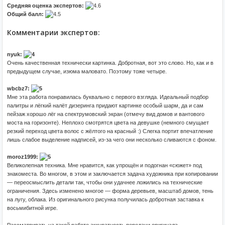
Средняя оценка экспертов:
Общий балл:
Комментарии экспертов:
nyuk:
Очень качественная технически картинка. Добротная, вот это слово. Но, как и в
предыдущем случае, изюма маловато. Поэтому тоже четыре.
wbcbz7:
Мне эта работа понравилась буквально с первого взгляда. Идеальный подбор
палитры и лёгкий налёт дизеринга придают картинке особый шарм, да и сам
пейзаж хорошо лёг на спектрумовский экран (отмечу вид домов и вантового
моста на горизонте). Неплохо смотрятся цвета на девушке (немного смущает
резкий переход цвета волос с жёлтого на красный :) Слегка портит впечатление
лишь слабое выделение надписей, из-за чего они несколько сливаются с фоном.
moroz1999:
Великолепная техника. Мне нравится, как упрощён и подогнан «сюжет» под
знакоместа. Во многом, в этом и заключается задача художника при копировании
— переосмыслить детали так, чтобы они удачнее ложились на технические
ограничения. Здесь изменено многое — форма деревьев, масштаб домов, тень
на лугу, облака. Из оригинального рисунка получилась добротная заставка к
восьмибитной игре.
Рассматривать на такой работе аккуратность передачи оригинала