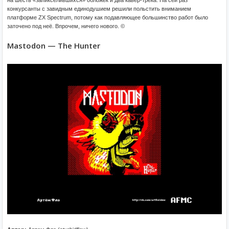
конкурсанты с завидным единодушием решили польстить вниманием
платформе ZX Spectrum, потому как подавляющее большинство работ было
заточено под неё. Впрочем, ничего нового. ©
Mastodon — The Hunter