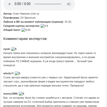
Автор:
Олег Никитин (n1k-o)
Платформа:
ZX Spectrum
Лайков в ВК на момент публикации (оценка):
15 (5)
Средняя оценка экспертов:
Общий балл:
Комментарии экспертов:
nyuk:
Начало трека мне показалось излишне жизнерадостным. Но через какое-то
время внутреннее и внешнее восприятие синхронизировались, и по рукам
побежали ТЕ САМЫЕ мурашки. А уж когда грянул припев… Лучший трек
конкурса!
wbcbz7:
Стиль автора кавера узнается уже с первых нот. Характерный басок приятно
ласкает слух, разнообразие форм и видов инструментов порадует любого
слушателя, да и сам оригинал передан весьма точно. Прекрасно!
moroz1999:
Бас, по которому было бы сложно ошибиться с автором. Считаю это одним из
лучших каверов на ZX, отличный выбор оригинала и ставшее уже привычным
великолепное исполнение. Инструменты мягко плавают по каналам, припев