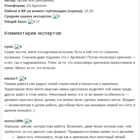
Автор:
Артем Фло (aturbidflow)
Платформа:
ZX Spectrum
Лайков в ВК на момент публикации (оценка):
15 (5)
Средняя оценка экспертов:
Общий балл:
Комментарии экспертов:
nyuk:
Скажу честно, меня эта картинка испугала. Есть в ней что-то странное,
пугающее. Сначала даже подумал, что с Артёмом? Потом посмотрел оригинал —
а нет, так и задумывалось. Плюс за то, что атмосфера оригинала перекочевала в
кавер. Минус за то, что испугал.
wbcbz7:
Первая работа уже радует своей стилистикой и близостью к оригиналу.
Характерная бело-жёлто-красная гамма однозначно выделяет сей кавер среди
других работ в этом компо. Некоторый минус и в то же время особенность —
дизеринг красного фона, думаю, его можно было сделать немного мягче. Вердикт
— великолепная в целом работа, достойная быть как минимум первой по счёту в
данном конкурсе ;)
moroz1999:
Хорошая, зрелая, контрастная работа. Возможно, даже более контрастная, чем
требуется, но это диктует сам формат. Придираться можно разве что к деталям:
Щека чуть плосковата, тогда как в оригинале был некоторый лёгкий