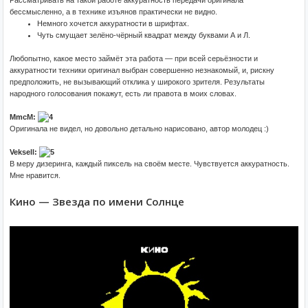
бессмысленно, а в технике изъянов практически не видно.
Немного хочется аккуратности в шрифтах.
Чуть смущает зелёно-чёрный квадрат между буквами А и Л.
Любопытно, какое место займёт эта работа — при всей серьёзности и
аккуратности техники оригинал выбран совершенно незнакомый, и, рискну
предположить, не вызывающий отклика у широкого зрителя. Результаты
народного голосования покажут, есть ли правота в моих словах.
MmcM:
Оригинала не видел, но довольно детально нарисовано, автор молодец :)
Veksell:
В меру дизеринга, каждый пиксель на своём месте. Чувствуется аккуратность.
Мне нравится.
Кино — Звезда по имени Солнце