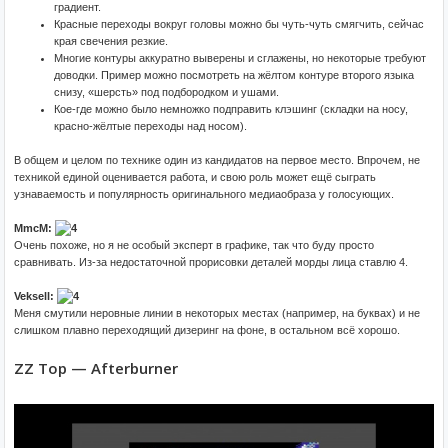
градиент.
Красные переходы вокруг головы можно бы чуть-чуть смягчить, сейчас
края свечения резкие.
Многие контуры аккуратно выверены и сглажены, но некоторые требуют
доводки. Пример можно посмотреть на жёлтом контуре второго языка
снизу, «шерсть» под подбородком и ушами.
Кое-где можно было немножко подправить клэшинг (складки на носу,
красно-жёлтые переходы над носом).
В общем и целом по технике один из кандидатов на первое место. Впрочем, не
техникой единой оценивается работа, и свою роль может ещё сыграть
узнаваемость и популярность оригинального медиаобраза у голосующих.
MmcM:
Очень похоже, но я не особый эксперт в графике, так что буду просто
сравнивать. Из-за недостаточной прорисовки деталей морды лица ставлю 4.
Veksell:
Меня смутили неровные линии в некоторых местах (например, на буквах) и не
слишком плавно переходящий дизеринг на фоне, в остальном всё хорошо.
ZZ Top — Afterburner