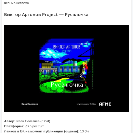
весьма неплохо.
Виктор Аргонов Project — Русалочка
Автор:
Иван Селезнев (r0bat)
Платформа:
ZX Spectrum
Лайков в ВК на момент публикации (оценка):
13 (4)