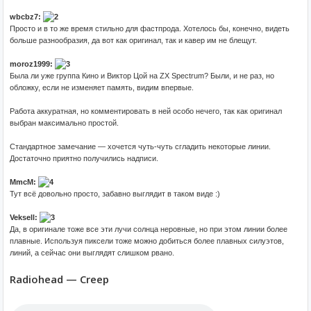
wbcbz7:
Просто и в то же время стильно для фастпрода. Хотелось бы, конечно, видеть
больше разнообразия, да вот как оригинал, так и кавер им не блещут.
moroz1999:
Была ли уже группа Кино и Виктор Цой на ZX Spectrum? Были, и не раз, но
обложку, если не изменяет память, видим впервые.
Работа аккуратная, но комментировать в ней особо нечего, так как оригинал
выбран максимально простой.
Стандартное замечание — хочется чуть-чуть сгладить некоторые линии.
Достаточно приятно получились надписи.
MmcM:
Тут всё довольно просто, забавно выглядит в таком виде :)
Veksell:
Да, в оригинале тоже все эти лучи солнца неровные, но при этом линии более
плавные. Используя пиксели тоже можно добиться более плавных силуэтов,
линий, а сейчас они выглядят слишком рвано.
Radiohead — Creep