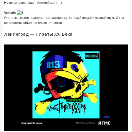
Ну прям один в один. Алексей могёт :)
Veksell:
Опять же, много неаккуратного дизеринга, который создаёт лишний шум. Из-за
него формы объектов плохо читаются.
Ленинград — Пираты XXI Века