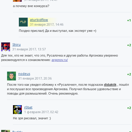
а почему вне конкурса?
aturbidflow
+1
31 января 2017, 14:46
Поздно прислал) Да и выступал, как эксперт уже =)
Shiru
+2
31 января 2017, 13:57
Для тех, кто не знает, что это, Русалочка и другие работы Аргонова уверенно
рекомендуются к ознакомлению:
argonov.ru/
nodeus
+2
31 января 2017, 20:36
После того как увидел обложку к «Русалочке», после подсказок
didaktik
, пошёл
и послушал все произведения Аргонова. Получил большое удовольствие и
поводы для размышлений. Очень рекомендую.
r0bat
+2
1 февраля 2017, 02:42
Не зря рисовал, значит :)
Buddy