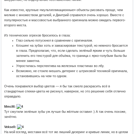
Как известно, крупные «мультипликационные» объекты рисовать проще, чем
мелкие с множеством деталей, и Дмитрий справился очень хорошо. Вместе с
популярностью и массовостью выбранного оригинала можно ожидать первого-
второго места.
Из технических огрехов бросилось в глаза:
Глаз сильно потускнел в сравнении с оригиналом.
Клэшинг на зубах хоть и замаскирован текстурой, но немного бросается
в глаза. Предполагаю, что, если сделать зелёный ярким и чуть больше
затенить его текстурой для объёма, то граница с ярко-голубым была бы
менее заметна.
Упростилась перспектива на железных пластинах во лбу.
Возможно, не стоило мешать дитеринг с штриховой техникой оригинала,
остановившись на чем-то одном.
Очень понравился выбор цветов — я бы так смело раскрасить всё в
стандартные спекки-цвета не рискнул, наверное, но это решение себя отлично
оправдало.
MmcM:
Тут смутили зелёные зубы уж лучше бы жёлтым оставил :) А так очень похоже,
зачётно.
Veksell:
На мой взгляд, местами всё тот же лишний дизеринг и кривые линии, но в целом