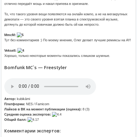
отлично передаёт мощь и накал припева в оригинале.
То, что такого уровня вещи появляются на онлайн компо, а не на мегакрупных
демопати — это своего уровня взятая планка в спектрумовской музыке,
дотянуть до которой новичкам должно быть ой как непросто.
MmcM:
Тут без комментариев :) По моему мнению, Олег делает лучшие ремиксы на AY!
Veksell:
Хорошо, только некоторые моменты показались слишком шумные.
Bomfunk MC`s — Freestyler
Автор:
kubikámi
Платформа:
NES / Famicom
Лайков в ВК на момент публикации (оценка):
8 (3)
Средняя оценка экспертов:
Общий балл:
Комментарии экспертов: