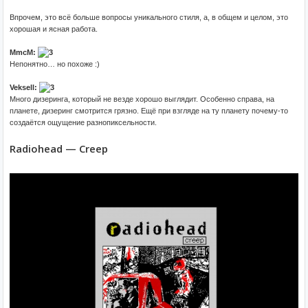
Впрочем, это всё больше вопросы уникального стиля, а, в общем и целом, это
хорошая и ясная работа.
MmcM:
Непонятно… но похоже :)
Veksell:
Много дизеринга, который не везде хорошо выглядит. Особенно справа, на
планете, дизеринг смотрится грязно. Ещё при взгляде на ту планету почему-то
создаётся ощущение разнопиксельности.
Radiohead — Creep