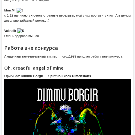
MmcM:
с 1:12 начинаются очень странные переливы, мой слух противится им. А в целом
довольно забавный ремикс :)
Veksell:
Очень здорово вышло.
Работа вне конкурса
А еще наш замечательный эксперт moroz1999 прислал работу вне конкурса.
Oh, dreadful angel of mine
Оригинал:
Dimmu Borgir — Spiritual Black Dimensions