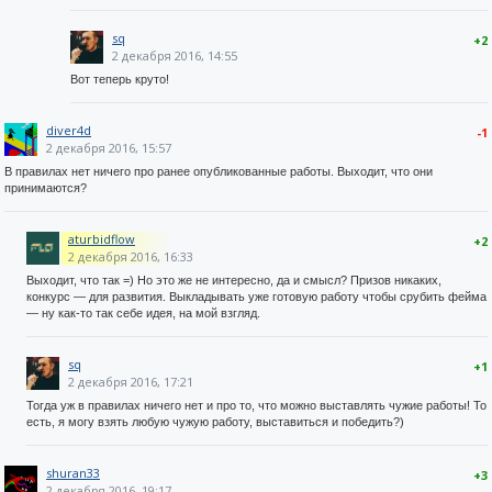
sq
+2
2 декабря 2016, 14:55
Вот теперь круто!
diver4d
-1
2 декабря 2016, 15:57
В правилах нет ничего про ранее опубликованные работы. Выходит, что они
принимаются?
aturbidflow
+2
2 декабря 2016, 16:33
Выходит, что так =) Но это же не интересно, да и смысл? Призов никаких,
конкурс — для развития. Выкладывать уже готовую работу чтобы срубить фейма
— ну как-то так себе идея, на мой взгляд.
sq
+1
2 декабря 2016, 17:21
Тогда уж в правилах ничего нет и про то, что можно выставлять чужие работы! То
есть, я могу взять любую чужую работу, выставиться и победить?)
shuran33
+3
2 декабря 2016, 19:17