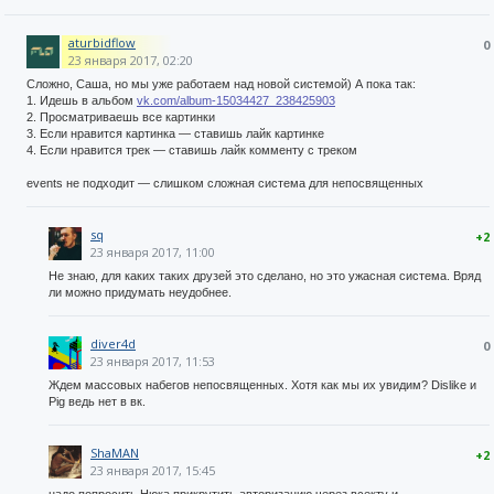
aturbidflow
0
23 января 2017, 02:20
Сложно, Саша, но мы уже работаем над новой системой) А пока так:
1. Идешь в альбом
vk.com/album-15034427_238425903
2. Просматриваешь все картинки
3. Если нравится картинка — ставишь лайк картинке
4. Если нравится трек — ставишь лайк комменту с треком
events не подходит — слишком сложная система для непосвященных
sq
+2
23 января 2017, 11:00
Не знаю, для каких таких друзей это сделано, но это ужасная система. Вряд
ли можно придумать неудобнее.
diver4d
0
23 января 2017, 11:53
Ждем массовых набегов непосвященных. Хотя как мы их увидим? Dislike и
Pig ведь нет в вк.
ShaMAN
+2
23 января 2017, 15:45
надо попросить Нюка прикрутить авторизацию через всекту и