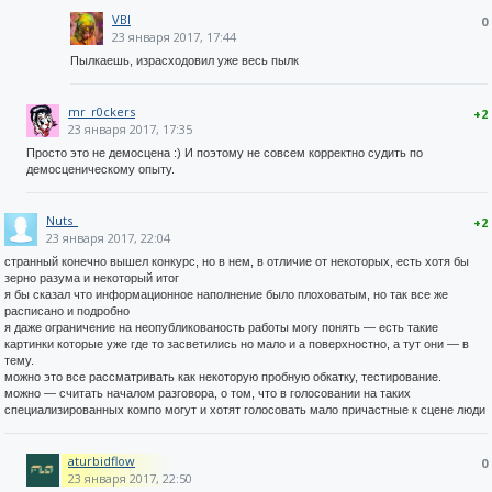
VBI
0
23 января 2017, 17:44
Пылкаешь, израсходовил уже весь пылк
mr_r0ckers
+2
23 января 2017, 17:35
Просто это не демосцена :) И поэтому не совсем корректно судить по
демосценическому опыту.
Nuts_
+2
23 января 2017, 22:04
странный конечно вышел конкурс, но в нем, в отличие от некоторых, есть хотя бы
зерно разума и некоторый итог
я бы сказал что информационное наполнение было плоховатым, но так все же
расписано и подробно
я даже ограничение на неопубликованость работы могу понять — есть такие
картинки которые уже где то засветились но мало и а поверхностно, а тут они — в
тему.
можно это все рассматривать как некоторую пробную обкатку, тестирование.
можно — считать началом разговора, о том, что в голосовании на таких
специализированных компо могут и хотят голосовать мало причастные к сцене люди
aturbidflow
0
23 января 2017, 22:50