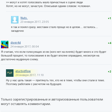
>> могут и хотят голосовать мало причастные к сцене люди
Хотят, но не могут, зачастую. Описывая одним словом: «сложна».
Nuts_
+1
23 января 2017, 23:05
я так и понял сразу. местами стало проще но в целом… осталось…
загадочно
diver4d
+4
24 января 2017, 00:04
Я считаю, что если голосующих из вк (кого нет на events) будет много и это будет
большой процент, то голосование в вк будет вполне оправдано, несмотря на
достаточно мудреную схему.
aturbidflow
+2
24 января 2017, 11:10
Ну у нас цель такая — притянуть тех, кто не в теме, чтобы они стали в теме.
Поэтому работаем с расчетом на будущее.
Только зарегистрированные и авторизованные пользователи
могут оставлять комментарии.