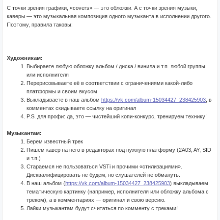
С точки зрения графики, «covers» — это обложки. А с точки зрения музыки,
каверы — это музыкальная композиция одного музыканта в исполнении другого.
Поэтому, правила таковы:
Художникам:
Выбираете любую обложку альбом / диска / винила и т.п. любой группы
или исполнителя
Перерисовываете её в соответствии с ограничениями какой-либо
платформы и своим вкусом
Выкладываете в наш альбом
https://vk.com/album-15034427_238425903
, в
комментах скидываете ссылку на оригинал
P.S. для профи: да, это — чистейший копи-конкурс, тренируем технику!
Музыкантам:
Берем известный трек
Пишем кавер на него в редакторах под нужную платформу (2A03, AY, SID
и т.п.)
Стараемся не пользоваться VSTi и прочими «стилизациями».
Дисквалифицировать не будем, но слушателей не обмануть.
В наш альбом (
https://vk.com/album-15034427_238425903
) выкладываем
тематическую картинку (например, исполнителя или обложку альбома с
треком), а в комментариях — оригинал и свою версию.
Лайки музыкантам будут считаться по комменту с треками!