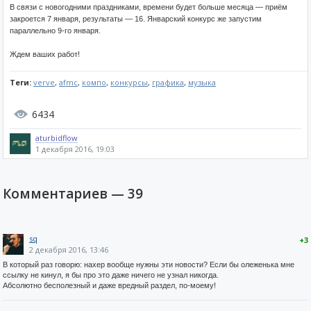
В связи с новогодними праздниками, времени будет больше месяца — приём
закроется 7 января, результаты — 16. Январский конкурс же запустим
параллельно 9-го января.
Ждем ваших работ!
Теги:
verve
,
afmc
,
компо
,
конкурсы
,
графика
,
музыка
6434
aturbidflow
1 декабря 2016, 19:03
Комментариев —
39
sq
+3
2 декабря 2016, 13:46
В который раз говорю: нахер вообще нужны эти новости? Если бы олеженька мне
ссылку не кинул, я бы про это даже ничего не узнал никогда.
Абсолютно бесполезный и даже вредный раздел, по-моему!