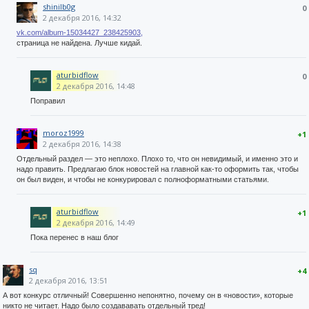
shinilb0g
0
2 декабря 2016, 14:32
vk.com/album-15034427_238425903,
страница не найдена. Лучше кидай.
aturbidflow
0
2 декабря 2016, 14:48
Поправил
moroz1999
+1
2 декабря 2016, 14:38
Отдельный раздел — это неплохо. Плохо то, что он невидимый, и именно это и
надо править. Предлагаю блок новостей на главной как-то оформить так, чтобы
он был виден, и чтобы не конкурировал с полноформатными статьями.
aturbidflow
+1
2 декабря 2016, 14:49
Пока перенес в наш блог
sq
+4
2 декабря 2016, 13:51
А вот конкурс отличный! Совершенно непонятно, почему он в «новости», которые
никто не читает. Надо было создававать отдельный тред!