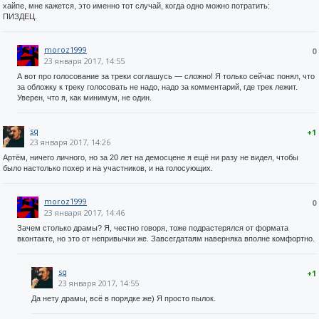
хайпе, мне кажется, это именно тот случай, когда одно можно потратить:
ПИЗДЕЦ.
moroz1999
0
23 января 2017, 14:55
А вот про голосование за треки соглашусь — сложно! Я только сейчас понял, что
за обложку к треку голосовать не надо, надо за комментарий, где трек лежит.
Уверен, что я, как минимум, не один.
sq
+1
23 января 2017, 14:26
Артём, ничего личного, но за 20 лет на демосцене я ещё ни разу не видел, чтобы
было настолько похер и на участников, и на голосующих.
moroz1999
0
23 января 2017, 14:46
Зачем столько драмы? Я, честно говоря, тоже подрастерялся от формата
вконтакте, но это от непривычки же. Завсегдатаям наверняка вполне комфортно.
sq
+1
23 января 2017, 14:55
Да нету драмы, всё в порядке же) Я просто пылок.