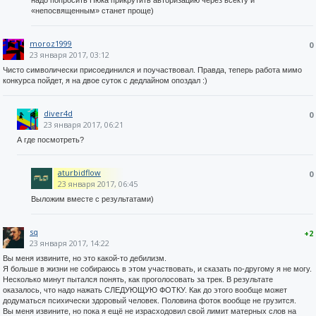
«непосвященным» станет проще)
moroz1999
0
23 января 2017, 03:12
Чисто символически присоединился и поучаствовал. Правда, теперь работа мимо
конкурса пойдет, я на двое суток с дедлайном опоздал :)
diver4d
0
23 января 2017, 06:21
А где посмотреть?
aturbidflow
0
23 января 2017, 06:45
Выложим вместе с результатами)
sq
+2
23 января 2017, 14:22
Вы меня извините, но это какой-то дебилизм.
Я больше в жизни не собираюсь в этом участвовать, и сказать по-другому я не могу.
Несколько минут пытался понять, как проголосовать за трек. В результате
оказалось, что надо нажать СЛЕДУЮЩУЮ ФОТКУ. Как до этого вообще может
додуматься психически здоровый человек. Половина фоток вообще не грузится.
Вы меня извините, но пока я ещё не израсходовил свой лимит матерных слов на