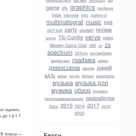
development
famicom
faq
graphics
game
gfx
hardware
hype
interview
intro
making of
multimatograf
music
nes
party
review
pixelart
NOT Soft
verve
TS-Config
video
scene
zx
Weekly Game Club
z80
zx
spectrum
ассемблер
ZXTune
графика
видеочип
демо
демосцена
дикий
денди
адЪ
игры
конкурсы
интро
Кодинг
музыка
музыка для
мужика
обзор
перевод
разработка
программирование
2015
2017
Урок
2016
2018
ог оценить
6502
 до 1.2-1.7
. В плюсы —
Блоги