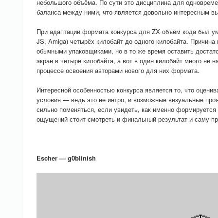
небольшого объёма. По сути это дисциплина для одновреме
баланса между ними, что является довольно интересным в
При адаптации формата конкурса для ZX объём кода был у
JS, Amiga) четырёх килобайт до одного килобайта. Причина
обычными упаковщиками, но в то же время оставить достат
экран в четыре килобайта, а вот в один килобайт много не 
процессе освоения авторами нового для них формата.
Интересной особенностью конкурса является то, что оценив
условия — ведь это не интро, и возможные визуальные про
сильно поменяться, если увидеть, как именно формируется к
ощущений стоит смотреть и финальный результат и саму п
Escher — g0blinish