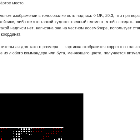
ёртое место.
ьном изображении в голосовалке есть надпись 0 OK, 20:3, что при пер
Бейсике, либо же это таакой художественный элемент, чтобы создать вп
 такой надписи нет, написана она на честном ассемблере, использует ст
 координат.
тительная для такого размера — картинка отобразится корректно только
е из любого коммандера или бута, меняющего цвета, получается визуал