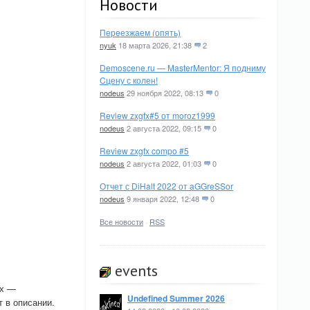
Новости
Переезжаем (опять)
nyuk
18 марта 2026, 21:38
2
Demoscene.ru — MasterMentor: Я подниму
Cцену с колен!
nodeus
29 ноября 2022, 08:13
0
Review zxgfx#5 от moroz1999
nodeus
2 августа 2022, 09:15
0
Review zxgfx compo #5
nodeus
2 августа 2022, 01:03
0
Отчет с DiHalt 2022 от aGGreSSor
nodeus
9 января 2022, 12:48
0
Все новости
·
RSS
events
ах —
Undefined Summer 2026
т в описании.