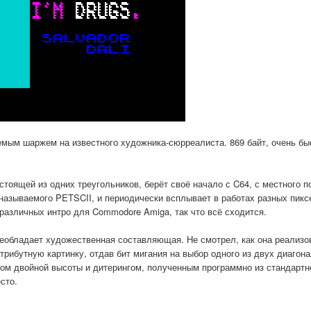
аемым шаржем на известного художника-сюрреалиста. 869 байт, очень бы
стоящей из одних треугольников, берёт своё начало с C64, с местного 
 называемого PETSCII, и периодически всплывает в работах разных пик
различных интро для Commodore Amiga, так что всё сходится.
преобладает художественная составляющая. Не смотрел, как она реализо
атрибутную картинку, отдав бит мигания на выбор одного из двух диагон
ом двойной высоты и дитерингом, полученным программно из стандартн
сто.