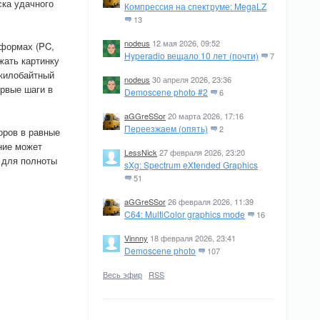
ска удачного
Компрессия на спектруме: MegaLZ
13
nodeus
12 мая 2026, 09:52
тформах (PC,
Hyperadio вещало 10 лет (почти)
7
жать картинку
икилобайтный
nodeus
30 апреля 2026, 23:36
ервые шаги в
Demoscene photo #2
6
aGGreSSor
20 марта 2026, 17:16
Переезжаем (опять)
2
оров в равные
ние может
LessNick
27 февраля 2026, 23:20
у для полноты
sXg: Spectrum eXtended Graphics
51
aGGreSSor
26 февраля 2026, 11:39
C64: MultiColor graphics mode
16
Vinnny
18 февраля 2026, 23:41
Demoscene photo
107
Весь эфир
·
RSS