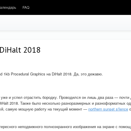
алендарь
FAQ
DiHalt 2018
1kb Procedural Graphics на DiHalt 2018. Да, это дежавю.
 уже и успел отрастить бородку. Проводился он лишь два раза — почти 
а DiHalt 2018. Также было несколько разноразмерных и разноформатных о
алуй, самую мощную работу на текущий момент —
northern sunset s!lence
о
тересного неподвижного полноэкранного изображения на экране с помо