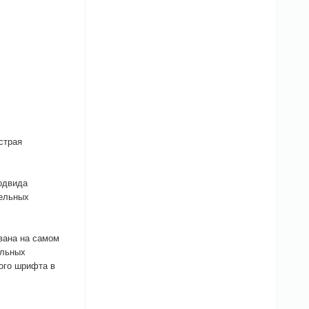
страя
подвида
сельных
вана на самом
альных
ого шрифта в