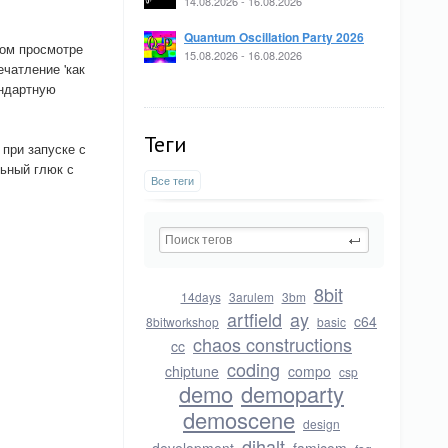
14.08.2026 - 16.08.2026
Quantum Oscillation Party 2026
вом просмотре
15.08.2026 - 16.08.2026
ечатление 'как
андартную
Теги
 при запуске с
ьный глюк с
Все теги
8bit
14days
3arulem
3bm
artfield
ay
c64
8bitworkshop
basic
chaos constructions
cc
coding
chiptune
compo
csp
demo
demoparty
demoscene
design
dihalt