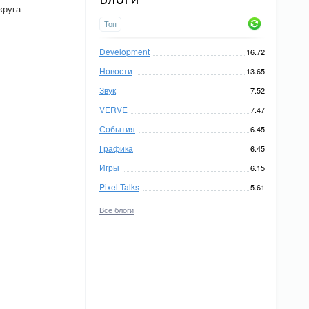
круга
Топ
Development
16.72
Новости
13.65
Звук
7.52
VERVE
7.47
События
6.45
Графика
6.45
Игры
6.15
Pixel Talks
5.61
Все блоги