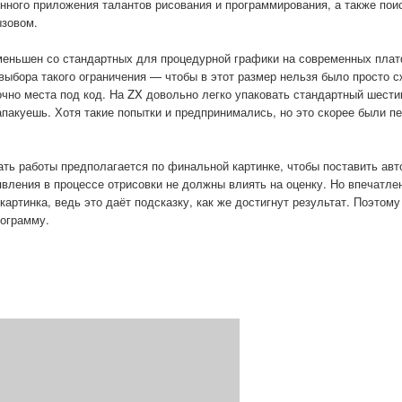
нного приложения талантов рисования и программирования, а также пои
ызовом.
меньшен со стандартных для процедурной графики на современных пла
 выбора такого ограничения — чтобы в этот размер нельзя было просто с
очно места под код. На ZX довольно легко упаковать стандартный шест
напакуешь. Хотя такие попытки и предпринимались, но это скорее были п
ать работы предполагается по финальной картинке, чтобы поставить авт
явления в процессе отрисовки не должны влиять на оценку. Но впечатле
артинка, ведь это даёт подсказку, как же достигнут результат. Поэтом
рограмму.