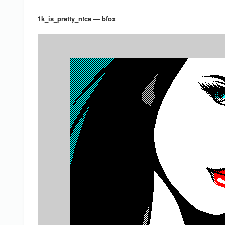
1k_is_pretty_n!ce — bfox