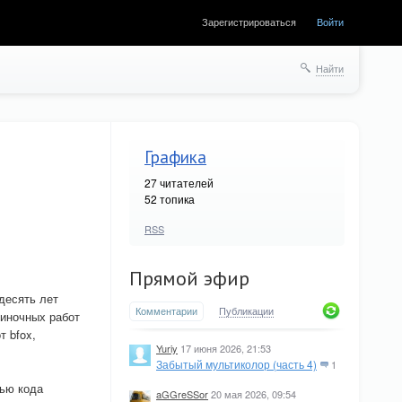
Зарегистрироваться
Войти
Найти
Графика
27
читателей
52 топика
RSS
Прямой эфир
десять лет
Комментарии
Публикации
диночных работ
т bfox,
Yuriy
17 июня 2026, 21:53
Забытый мультиколор (часть 4)
1
щью кода
aGGreSSor
20 мая 2026, 09:54