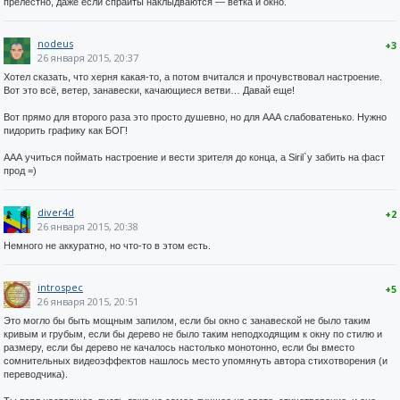
прелестно, даже если спрайты наклыдваются — ветка и окно.
nodeus
+3
26 января 2015, 20:37
Хотел сказать, что херня какая-то, а потом вчитался и прочувствовал настроение.
Вот это всё, ветер, занавески, качающиеся ветви… Давай еще!
Вот прямо для второго раза это просто душевно, но для ААА слабоватенько. Нужно
пидорить графику как БОГ!
ААА учиться поймать настроение и вести зрителя до конца, а Siril`у забить на фаст
прод =)
diver4d
+2
26 января 2015, 20:38
Немного не аккуратно, но что-то в этом есть.
introspec
+5
26 января 2015, 20:51
Это могло бы быть мощным запилом, если бы окно с занавеской не было таким
кривым и грубым, если бы дерево не было таким неподходящим к окну по стилю и
размеру, если бы дерево не качалось настолько монотонно, если бы вместо
сомнительных видеоэффектов нашлось место упомянуть автора стихотворения (и
переводчика).