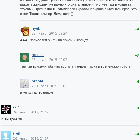
раздеть женщину, не важно кто она, главное, что у нее там в конце за
трусами. Третья часть, эпилог это скроллинг экрана с музыкой ерза, это
изюм.Тоесть клитор. Дема секс!))
nyuk
+4
28 января 2015, 09:24
AAA
, записался бы ты на прием к Фрейду…
nodeus
+3
28 января 2015, 10:02
Там, за трусами, обычно пустота, печаль, тоска и вселенская грусть.
prof4d
+4
28 января 2015, 10:06
и жопа, где-то рядом
G.D.
+4
26 января 2015, 21:17
И ты туда же.
trefi
+4
26 января 2015, 21:27