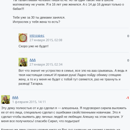
Ты талантливый человек! пиши есче. но ты один такой! Мы в школе
математику не учили. Я в 16 лет уже женился. А с 14 до 16 думал только о
бабах!!!
Тебе уже за 30 ты демами занялся.
Интроспек у тебя жена то есть?
introspec
0
27 января 2015, 02:08
Скоро уже не будет!
AAA
0
27 января 2015, 02:34
Вот что значит не устроство в семье, все зло на ааа срываешь. А ведь я
твоя настоящая семья! И правая рука! Ладно пойду обниму спящюю
жену, а то и у меня не будет с тобой тут свяжется, раз не трахнуть и
развод! Татарка.
AAA
-1
1 февраля 2015, 14:11
Эту дему полностью от и до сделал я — алешенька. Я подговорил сирила выложить
ее от его лица, специально сделал с ошибками свойственными новичкам. Это я
сделал чтобы выявить дву личных людей не любящих Алешку на этом портале. У
меня все получилось! спасибо Сирил, что подыграл!
Конечно же дему такого уровня никто из Вас тут сидящих не сможет сделать на