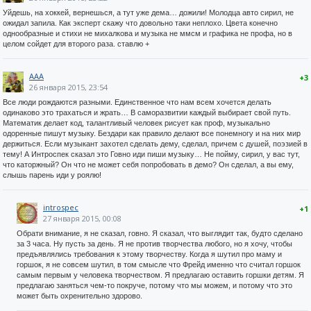
Уйдешь, на хоккей, вернешься, а тут уже дема… дожили! Молодца авто сирил, не
ожидал запила. Как эксперт скажу что довольно таки неплохо. Цвета конечно
однообразные и стихи не михалкова и музыка не ммсм и графика не профа, но в
целом сойдет для второго раза. ставлю +
AAA
+3
26 января 2015, 23:54
Все люди рождаются разными. Единственное что нам всем хочется делать
одинаково это трахаться и жрать… В саморазвитии каждый выбирает свой путь.
Математик делает код, талантливый человек рисует как проф, музыкально
одоренные пишут музыку. Бездари как правило делают все понемногу и на них мир
держиться. Если музыкант захотел сделать дему, сделал, причем с душей, поэзией в
тему! А Интроспек сказал это Говно иди пиши музыку… Не пойму, сирил, у вас тут,
что каторжный? Он что не может себя попробовать в демо? Он сделал, а вы ему,
слышь парень иди у роялю!
introspec
+1
27 января 2015, 00:08
Обрати внимание, я не сказал, говно. Я сказал, что выглядит так, будто сделано
за 3 часа. Ну пусть за день. Я не против творчества любого, но я хочу, чтобы
предъявлялись требования к этому творчеству. Когда я шутил про маму и
горшок, я не совсем шутил, в том смысле что Фрейд именно что считал горшок
самым первым у человека творчеством. Я предлагаю оставить горшки детям. Я
предлагаю заняться чем-то покруче, потому что мы можем, и потому что это
может быть охренительно здорово.