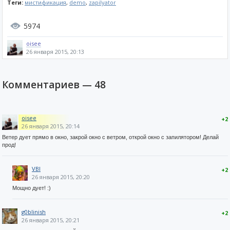
Теги:
мистификация
,
demo
,
zapilyator
5974
oisee
26 января 2015, 20:13
Комментариев —
48
oisee
+2
26 января 2015, 20:14
Ветер дует прямо в окно, закрой окно с ветром, открой окно с запилятором! Делай
прод!
VBI
+2
26 января 2015, 20:20
Мощно дует! :)
g0blinish
+2
26 января 2015, 20:21