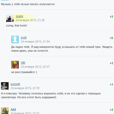
Музыку у тебя лучше писать получается.
oisee
+3
26 января 2015, 21:28
zomg, that hurts!
trefi
+5
26 января 2015, 21:34
Да ладно тебе. Я рад невероятно буду услышать от тебя новый трек. Увидеть
новое демо, увы не хочется.
VBI
+2
26 января 2015, 22:57
не расстраивайся :)
kotsoft
+1
26 января 2015, 23:18
А я плюсану. Человеку хотелось выразить себя, и он это сделал с помощью
запилятора. Не все хотят быть кодерами!)
AAA
+2
26 января 2015, 23:22