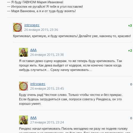
— Я буду ГАВНОМ Мария Ивановна!
— Интроспек не ругайся! Я тебя в угол поставлю!
— Маря Ванновна, а я и от туда буду вонять!
introspec
+3
26 января 2015, 23:36
Критиковал, критикую, и буду критиковать! Делайте уже, наконец-то, красиво!
AAA
+2
26 января 2015, 23:38
Я оставил демо сцену кодерам. то же теперь буду критиковать. Так
проще жить. Как дема выйдет от кодеров, если конечно такое когда
нибудь случиться… Сразу начну критиковать…
introspec
0
26 января 2015, 23:45
Буду очень рад! Честное слово. Только чтобы честно и без прикрас.
Если будешь затрудняться сам, попроси совета у Риндекса, он это
хорошо умеет.
AAA
0
27 января 2015, 23:24
Риндекс начал критиковать Писель мегадемо ни разу не подняв голову