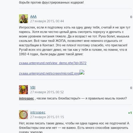
борьбе против фрустрированных кодеров!
AAA
0
27 января 2015, 00:44
Интроспек, если я подтолкну хоть на одну дему тебя, считай я не зря тут
парюсь. Хотя если честно целый день смотреть порнуху и дрочить с
моим уровнем питания тяжело. Да и возраст не тот. Рука болит, мышька
скользит. Всё таки твой ЖОПА, позволяет мне немного отдыхать от
маструбации в Контакт. Это не плохо! поэтому спасибо, что пригласил!
Ругай всех кто делает демо, не так как у тебя в голове, но помни, что в
1992-4 годах, были рады даже такой деме:
zxaaa.untergrund.net/view_demo.php?id=3572
zxaaa.untergrund.net/screen/microd2.png
VBI
0
27 января 2015, 00:52
introspec
, «всем писать блокбастеры!» — я правильно мысль понял?
introspec
+1
27 января 2015, 01:15
Нет, всем писать такие демы, чтобы ни одна гадина нос не подточила! А
блокбастеры они или нет — не важно. Есть много способов заморочить
голову зрителю.