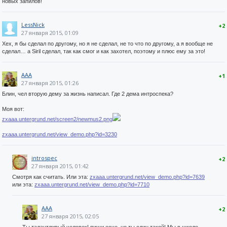
новых запилов!
LessNick
+2
27 января 2015, 01:09
Хех, я бы сделал по другому, но я не сделал, не то что по другому, а я вообще не
сделал… а Siril сделал, так как смог и как захотел, поэтому и плюс ему за это!
AAA
+1
27 января 2015, 01:26
Блин, чел вторую дему за жизнь написал. Где 2 дема интроспека?
Моя вот:
zxaaa.untergrund.net/screen2/newmus2.png
zxaaa.untergrund.net/view_demo.php?id=3230
introspec
+2
27 января 2015, 01:42
Смотря как считать. Или эта:
zxaaa.untergrund.net/view_demo.php?id=7639
или эта:
zxaaa.untergrund.net/view_demo.php?id=7710
AAA
+2
27 января 2015, 02:05