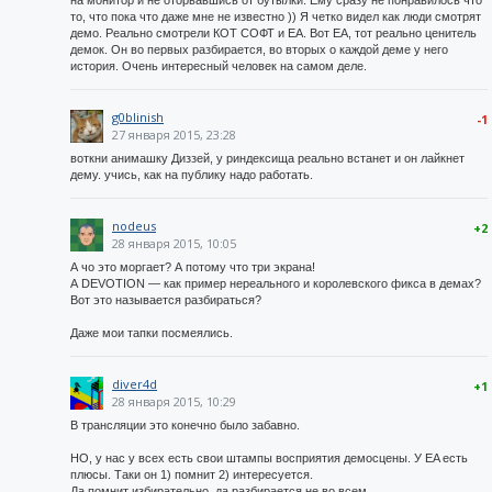
на монитор и не оторвавшись от бутылки. Ему сразу не понравилось что
то, что пока что даже мне не известно )) Я четко видел как люди смотрят
демо. Реально смотрели КОТ СОФТ и ЕА. Вот ЕА, тот реально ценитель
демок. Он во первых разбирается, во вторых о каждой деме у него
история. Очень интересный человек на самом деле.
g0blinish
-1
27 января 2015, 23:28
воткни анимашку Диззей, у риндексища реально встанет и он лайкнет
дему. учись, как на публику надо работать.
nodeus
+2
28 января 2015, 10:05
А чо это моргает? А потому что три экрана!
А DEVOTION — как пример нереального и королевского фикса в демах?
Вот это называется разбираться?
Даже мои тапки посмеялись.
diver4d
+1
28 января 2015, 10:29
В трансляции это конечно было забавно.
НО, у нас у всех есть свои штампы восприятия демосцены. У EA есть
плюсы. Таки он 1) помнит 2) интересуется.
Да помнит избирательно, да разбирается не во всем.