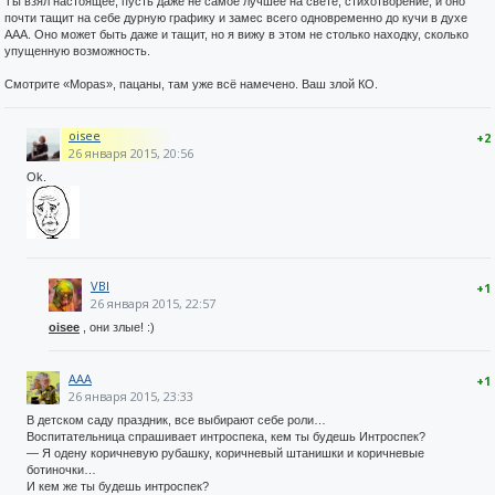
Ты взял настоящее, пусть даже не самое лучшее на свете, стихотворение, и оно
почти тащит на себе дурную графику и замес всего одновременно до кучи в духе
ААА. Оно может быть даже и тащит, но я вижу в этом не столько находку, сколько
упущенную возможность.
Смотрите «Mopas», пацаны, там уже всё намечено. Ваш злой КО.
oisee
+2
26 января 2015, 20:56
Ok.
VBI
+1
26 января 2015, 22:57
oisee
, они злые! :)
AAA
+1
26 января 2015, 23:33
В детском саду праздник, все выбирают себе роли…
Воспитательница спрашивает интроспека, кем ты будешь Интроспек?
— Я одену коричневую рубашку, коричневый штанишки и коричневые
ботиночки…
И кем же ты будешь интроспек?