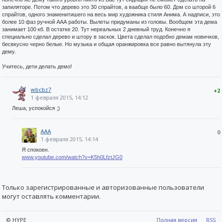
запиляторе. Потом что дерево это 30 спрайтов, а ваабще было 60. Дом со шторой 6
спрайтов, одного знаменитишего на весь мир художника стиля Анима. А надписи, это
более 10 фаз ручной ААА работы. Вылеты придуманы из головы. Вообщем эта дема
занимает 100 кб. В остатке 20. Тут нереальных 2 дневный труд. Конечно я
специально сделал дерево и штору в заскок. Цвета сделал подобно демам новичков,
бесвкусно черно белые. Но музыка и общая оранжировка все равно вытянула эту
дему.
Учитесь, дети делать демо!
wbcbz7
+2
1 февраля 2015, 14:12
Леша, успокойся ;)
AAA
0
1 февраля 2015, 14:14
Я спокоен.
www.youtube.com/watch?v=K5h0LfztJG0
Только зарегистрированные и авторизованные пользователи
могут оставлять комментарии.
© HYPE
Полная версия
RSS