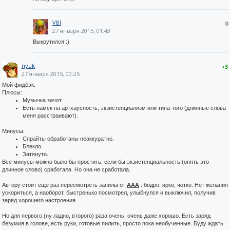
VBI
0
27 января 2015, 01:43
Выкрутился :)
nyuk
+3
27 января 2015, 00:25
Мой фидбэк.
Плюсы:
Музычка зачот.
Есть намек на артхаусность, экзистенциализм или типа-того (длинные слова
меня расстраивают).
Минусы:
Спрайты обработаны неаккуратно.
Блекло.
Затянуто.
Все минусы можно было бы простить, если бы экзистенциальность (опять это
длинное слово) сработала. Но она не сработала.
Автору стоит еще раз пересмотреть запилы от
AAA
: бодро, ярко, чотко. Нет желания
ускориться, а наоборот, быстренько посмотрел, улыбнулся и выключил, получив
заряд хорошего настроения.
Но для первого (ну ладно, второго) раза очень, очень даже хорошо. Есть заряд
безумия в голове, есть руки, готовые пилить, просто пока необученные. Буду ждать