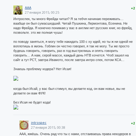
AAA
+2
27 января 2015, 00:25
Интроспек, ты много Фрейда читал? Я за тебчя начинаю переживать…
ваабще он был сумасшедший. Читай Пушкина, Лермонтова, Есенина. Не
надо Фрейда. Я конечно понимаю у вас в англии нет русских книг, но фрейд,
позвольте. это же полная чушь!
по поводу заняться, я могу тебе накидать 100 с ху идей, но ты ж ни одной не
воплотишь в жизнь. Гоблин он честно говорил, я так не могу. Ты же просто
будешь говорить, говорить, раз в год выстрелишь и опять говорить
говорить… А нам, серой массе, каждый день НТВ хочется. Чтоб зашел на
сайт а тут РСТ, завтра Ивамото, после завтра интро спек, потом КСА…
Знаешь проблему кодера? Нет Исая!
когда был Исай, у вас был стимул, вы делаете код, он вам новье, вы не
делаете он вам ФУК!
Без Исая не будет кода!
introspec
+2
27 января 2015, 00:38
ААА, жжёшь. Очень рад что ты с нами, отстаиваешь права некодеров в