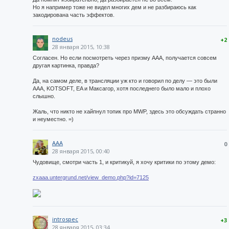
Но я например тоже не видел многих дем и не разбираюсь как
закодирована часть эффектов.
nodeus
+2
28 января 2015, 10:38
Согласен. Но если посмотреть через призму ААА, получается совсем
другая картинка, правда?
Да, на самом деле, в трансляции уж кто и говорил по делу — это были
ААА, KOTSOFT, EA и Максагор, хотя последнего было мало и плохо
слышно.
Жаль, что никто не хайпнул топик про MWP, здесь это обсуждать странно
и неуместно. =)
AAA
0
28 января 2015, 00:40
Чудовище, смотри часть 1, и критикуй, я хочу критики по этому демо:
zxaaa.untergrund.net/view_demo.php?id=7125
introspec
+3
28 января 2015, 03:34