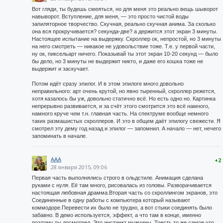
Вот гляди, ты будешь смеяться, но для меня это реально вещь шыворот
навыворот. Вступление, для меня, — это просто чистой воды
запиляторное творчество. Скучная, реально скучная анима. За сколько
она вся прокручивается? секунда-две? а держится этот экран 3 минуты.
Настоящее испытание на выдержку. Скроллер ок, непростой, но 3 минуты
на него смотреть — никакое не удовольствие тоже. Т.е. у первой части,
ну ок, пиксельарт ничего. Показывай ты этот экран 10-20 секунд — было
бы дело, но 3 минуты не выдержит никто, и даже его кошка тоже не
выдержит и заскучает.
Потом идёт сразу эпилог. И в этом эпилоге много довольно
неправильного: арт очень крутой, но явно тыренный, скроллер режется,
хотя казалось бы уж, довольно статично всё. Но есть одно но. Картинка
непрерывно развивается, и за счёт этого смотрится это всё намного,
намного круче чем т.н. главная часть. На спектруме вообще немного
таких размашистых скроллеров. И это в общем даёт эпилогу свежести. Я
смотрел эту дему год назад и эпилог — запомнил. А начало — нет, нечего
запоминать в начале.
AAA
+2
28 января 2015, 09:06
Первая часть выполнялись строго в ольдстиле. Анимация сделана
руками с нуля. Её там много, рисовалась из головы. Разворачивается
настоящая любовная драмма.Вторая часть со скроллингом экранов, это
Соединенные в одну работы с компьютера который называют
коммодоре.Перевести их было не трудно, а вот стыки соединять было
забавно. В демо используется, эффект, а что там в конце, именно
поэтому ты досмотрел. Это инстинкт мужчины. Тоесть то же самое что