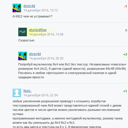
diver4d
-1
14 декабря 2016, 15:13
А 6912 чем не устраивает?
aturbidflow
0
14 декабря 2016, 15:28
Скоростью
diver4d
+2
14 декабря 2016, 20:20
Попробуй мультиколор 8х4 или 8х2 без текстур. Независимые «пикселы»
размером 4х4 (4х2), 8 цветов (одной яркости), разрешение 64х48 (64х96).
Рисовать в любом «фотошопе» и спектрумовской палитре в одной
градации яркости.
Nuts_
+1
14 декабря 2016, 22:34
любые увеличения разрешения приведут к клэшингу атрибутов
текстурированный чанк 8х8 может представляться единой точкой с диким
числом цветов и число цветов можно увеличивать разными несложными
путями
программными методами, а именно методикой мультиколор, размер чанка
можно как бы уменьшить до 8х4 8х2 и 8х1
то есть два цвета и текстура на 8 x 1..8 физических пиксела.