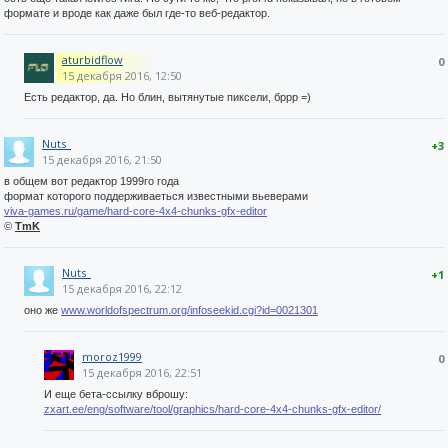
формате и вроде как даже был где-то веб-редактор.
aturbidflow
0
15 декабря 2016, 12:50
Есть редактор, да. Но блин, вытянутые пиксели, бррр =)
Nuts_
+3
15 декабря 2016, 21:50
в общем вот редактор 1999го года
формат которого поддерживаеться известными вьеверами
viva-games.ru/game/hard-core-4x4-chunks-gfx-editor
©
TmK
Nuts_
+1
15 декабря 2016, 22:12
оно же
www.worldofspectrum.org/infoseekid.cgi?id=0021301
moroz1999
0
15 декабря 2016, 22:51
И еще бета-ссылку вброшу:
zxart.ee/eng/software/tool/graphics/hard-core-4x4-chunks-gfx-editor/