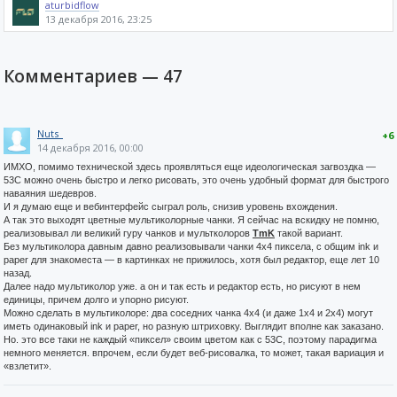
aturbidflow
13 декабря 2016, 23:25
Комментариев —
47
Nuts_
+6
14 декабря 2016, 00:00
ИМХО, помимо технической здесь проявляться еще идеологическая загвоздка —
53С можно очень быстро и легко рисовать, это очень удобный формат для быстрого
наваяния шедевров.
И я думаю еще и вебинтерфейс сыграл роль, снизив уровень вхождения.
А так это выходят цветные мультиколорные чанки. Я сейчас на вскидку не помню,
реализовывал ли великий гуру чанков и мультколоров
TmK
такой вариант.
Без мультиколора давным давно реализовывали чанки 4х4 пиксела, с общим ink и
paper для знакоместа — в картинках не прижилось, хотя был редактор, еще лет 10
назад.
Далее надо мультиколор уже. а он и так есть и редактор есть, но рисуют в нем
единицы, причем долго и упорно рисуют.
Можно сделать в мультиколоре: два соседних чанка 4x4 (и даже 1x4 и 2х4) могут
иметь одинаковый ink и paper, но разную штриховку. Выглядит вполне как заказано.
Но. это все таки не каждый «пиксел» своим цветом как с 53С, поэтому парадигма
немного меняется. впрочем, если будет веб-рисовалка, то может, такая вариация и
«взлетит».