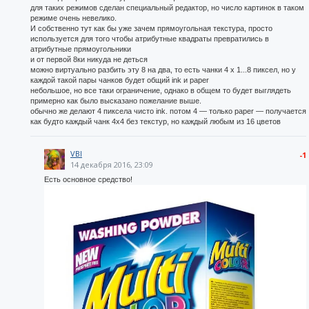
для таких режимов сделан специальный редактор, но число картинок в таком
режиме очень невелико.
И собственно тут как бы уже зачем прямоугольная текстура, просто
используется для того чтобы атрибутные квадраты превратились в
атрибутные прямоугольники
и от первой 8ки никуда не деться
можно виртуально разбить эту 8 на два, то есть чанки 4 х 1...8 пиксел, но у
каждой такой пары чанков будет общий ink и paper
небольшое, но все таки ограничение, однако в общем то будет выглядеть
примерно как было высказано пожелание выше.
обычно же делают 4 пиксела чисто ink. потом 4 — только paper — получается
как будто каждый чанк 4х4 без текстур, но каждый любым из 16 цветов
VBI
-1
14 декабря 2016, 23:09
Есть основное средство!