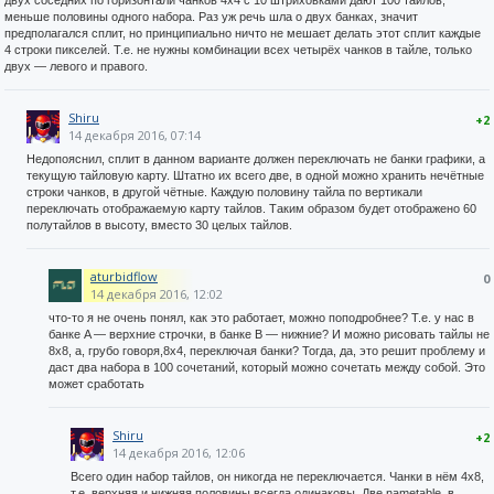
двух соседних по горизонтали чанков 4x4 с 10 штриховками дают 100 тайлов,
меньше половины одного набора. Раз уж речь шла о двух банках, значит
предполагался сплит, но принципиально ничто не мешает делать этот сплит каждые
4 строки пикселей. Т.е. не нужны комбинации всех четырёх чанков в тайле, только
двух — левого и правого.
Shiru
+2
14 декабря 2016, 07:14
Недопояснил, сплит в данном варианте должен переключать не банки графики, а
текущую тайловую карту. Штатно их всего две, в одной можно хранить нечётные
строки чанков, в другой чётные. Каждую половину тайла по вертикали
переключать отображаемую карту тайлов. Таким образом будет отображено 60
полутайлов в высоту, вместо 30 целых тайлов.
aturbidflow
0
14 декабря 2016, 12:02
что-то я не очень понял, как это работает, можно поподробнее? Т.е. у нас в
банке A — верхние строчки, в банке B — нижние? И можно рисовать тайлы не
8х8, а, грубо говоря,8х4, переключая банки? Тогда, да, это решит проблему и
даст два набора в 100 сочетаний, который можно сочетать между собой. Это
может сработать
Shiru
+2
14 декабря 2016, 12:06
Всего один набор тайлов, он никогда не переключается. Чанки в нём 4x8,
т.е. верхняя и нижняя половины всегда одинаковы. Две nametable, в