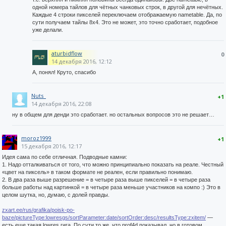
одной номера тайлов для чётных чанковых строк, в другой для нечётных.
Каждые 4 строки пикселей переключаем отображаемую nametable. Да, по
сути получаем тайлы 8x4. Это не может, это точно сработает, подобное
уже делали.
aturbidflow
0
14 декабря 2016, 12:12
А, понял! Круто, спасибо
Nuts_
+1
14 декабря 2016, 22:08
ну в общем для денди это сработает. но остальных вопросов это не решает…
moroz1999
+1
15 декабря 2016, 12:17
Идея сама по себе отличная. Подводные камни:
1. Надо отталкиваться от того, что можно принципиально показать на реале. Честный
«цвет на пиксель» в таком формате не реален, если правильно понимаю.
2. В два раза выше разрешение = в четыре раза выше пикселей = в четыре раза
больше работы над картинкой = в четыре раза меньше участников на компо :) Это в
целом шутка, но, думаю, с долей правды.
zxart.ee/rus/grafika/poisk-po-
baze/pictureType:lowresgs/sortParameter:date/sortOrder:desc/resultsType:zxitem/
—
есть еще такая lowres гига. По сути то же, что prof4d показывал, но в готовом