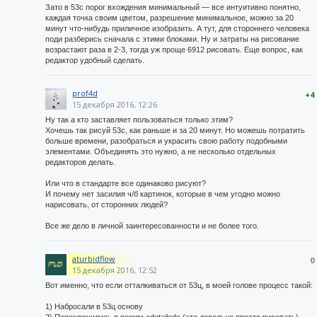
Зато в 53с порог вхождения минимальный — все интуитивно понятно,
каждая точка своим цветом, разрешение минимальное, можно за 20
минут что-нибудь приличное изобразить. А тут, для стороннего человека
поди разберись сначала с этими блоками. Ну и затраты на рисование
возрастают раза в 2-3, тогда уж проще 6912 рисовать. Еще вопрос, как
редактор удобный сделать.
prof4d
+4
15 декабря 2016, 12:26
Ну так а кто заставляет пользоваться только этим?
Хочешь так рисуй 53с, как раньше и за 20 минут. Но можешь потратить
больше времени, разобраться и украсить свою работу подобными
элементами. Объединять это нужно, а не несколько отдельных
редакторов делать.
Или что в стандарте все одинаково рисуют?
И почему нет засилия ч/б картинок, которые в чем угодно можно
нарисовать, от сторонних людей?
Все же дело в личной заинтересованности и не более того.
aturbidflow
0
15 декабря 2016, 12:52
Вот именно, что если отталкиваться от 53ц, в моей голове процесс такой:
1) Набросали в 53ц основу