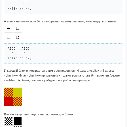
  ^     ^

А еще я не понимаю в битах нихрена, поэтому маппинг, навскидку, вот такой:
ABCD   ABCD

  ^     ^

И каждый блок описывается этим соотношением. 4 флага «solid» и 4 флага
«chunky». Флаг «chunky» применяется только если этот же бит включен (режим
«solid»). Эх, блин, совсем сумбурно, попробую на примере.
Вот так будет выглядеть наша схема для блока: