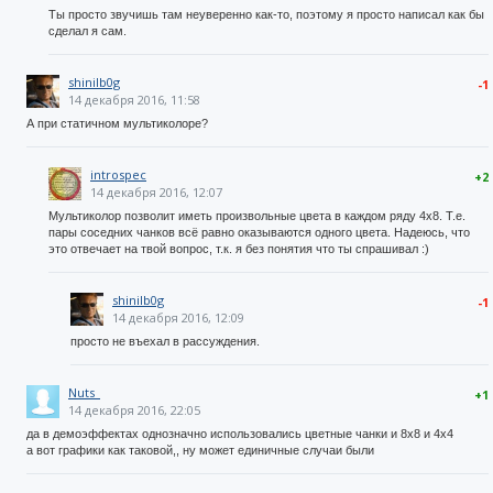
Ты просто звучишь там неуверенно как-то, поэтому я просто написал как бы
сделал я сам.
shinilb0g
-1
14 декабря 2016, 11:58
А при статичном мультиколоре?
introspec
+2
14 декабря 2016, 12:07
Мультиколор позволит иметь произвольные цвета в каждом ряду 4х8. Т.е.
пары соседних чанков всё равно оказываются одного цвета. Надеюсь, что
это отвечает на твой вопрос, т.к. я без понятия что ты спрашивал :)
shinilb0g
-1
14 декабря 2016, 12:09
просто не въехал в рассуждения.
Nuts_
+1
14 декабря 2016, 22:05
да в демоэффектах однозначно использовались цветные чанки и 8x8 и 4х4
а вот графики как таковой,, ну может единичные случаи были