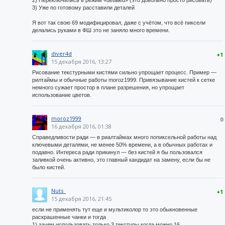
2) Переключились в режим «detailed» (это довольно просто рисовать)
3) Уже по готовому расставили деталей
Я вот так свою 69 модифицировал, даже с учётом, что всё пиксели
делались руками в ФШ это не заняло много времени.
diver4d
+1
15 декабря 2016, 13:27
Рисование текстурными кистями сильно упрощает процесс. Пример —
рилтаймы и обычные работы moroz1999. Привязывание кистей к сетке
немного сужает простор в плане разрешения, но упрощает
использование цветов.
moroz1999
0
16 декабря 2016, 01:38
Справедливости ради — в риалтаймах много попиксельной работы над
ключевыми деталями, не менее 50% времени, а в обычных работах и
подавно. Интереса ради прикинул — без кистей я бы пользовался
заливкой очень активно, это главный кандидат на замену, если бы не
было кистей.
Nuts_
+1
15 декабря 2016, 21:45
если не применять тут еще и мультиколор то это обыкновенные
раскрашенные чанки и тогда
1) зачем использовать только 3 текстуры когда можно 16