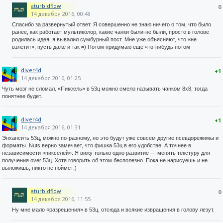
aturbidflow
0
14 декабря 2016, 00:48
Спасибо за развернутый ответ. Я совершенно не знаю ничего о том, что было
ранее, как работает мультиколор, какие чанки были-не были, просто в голове
родилась идея, я вывалил сумбурный пост. Мне уже объясняют, что «не
взлетит», пусть даже и так =) Потом придумаю еще что-нибудь потом
diver4d
+1
14 декабря 2016, 01:25
Чуть мозг не сломал. «Пиксель» в 53ц можно смело называть чанком 8х8, тогда
понятнее будет.
diver4d
+1
14 декабря 2016, 01:31
Энхансить 53ц, можно по-разному, но это будут уже совсем другие псевдорежимы и
форматы. Nuts верно замечает, что фишка 53ц в его удобстве. А точнее в
независимости «пикселей». Я вижу только одно развитие — менять текстуру для
получения over 53ц. Хотя говорить об этом бесполезно. Пока не нарисуешь и не
выложишь, никто не поймет:)
aturbidflow
0
14 декабря 2016, 11:55
Ну мне мало «разрешения» в 53ц, отсюда и всякие извращения в голову лезут.