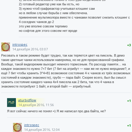
2) готовый редактор уже как бы есть, но
3) нужно чтоб графреактор учитывал клэшинг сам
но в любом случае борьба с ним обеспечена.
применение мультиколора вместе с чанками позволит снизить клэшинг с
4 соседних чанков до 2
это уже вполне совсем терпимо
но софтов для этого совсем нет вроде
introspec
+3
14 декабря 2016, 03:07
Рисовать в таком режиме будет трудно, так как теряется цвет на пиксель. В демо
такие цветные чанки использовали наверняка, но не для прорисованной графики.
Вообще, такой видеорежим выходит немного тормозным. По расходу памяти… на
каждое знакоместо нужно 7+7 бит (7 бит на атрибут — нам же не нужно мерцание?, и
ещё 7 бит чтобы хранить 3^4=81 возможное состояние 4-х чанков из трёх возможных
состояний в каждом знакоместе), грубо — пара байт. Скорее всего, был бы смысл
хранить состояние каждого чанка 4х4 пиксела как 2 бита, так что 4 чанка в
знакоместе потребуют 1 байт, и второй байт — атрибутный.
aturbidflow
+1
14 декабря 2016, 11:56
Я вот сейчас ничего не понял =) Я же написал про два байта, не?
introspec
+1
14 декабря 2016, 12:04