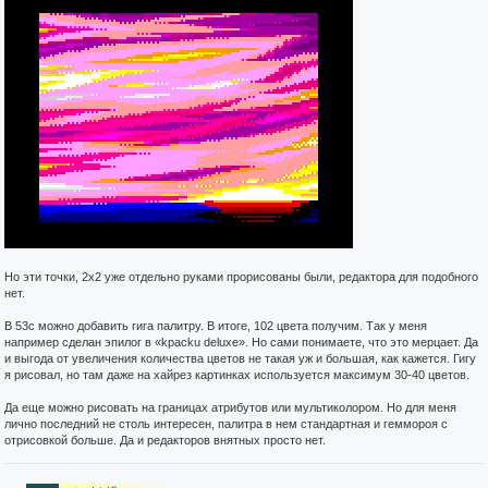
Но эти точки, 2x2 уже отдельно руками прорисованы были, редактора для подобного
нет.
В 53c можно добавить гига палитру. В итоге, 102 цвета получим. Так у меня
например сделан эпилог в «kpacku deluxe». Но сами понимаете, что это мерцает. Да
и выгода от увеличения количества цветов не такая уж и большая, как кажется. Гигу
я рисовал, но там даже на хайрез картинках используется максимум 30-40 цветов.
Да еще можно рисовать на границах атрибутов или мультиколором. Но для меня
лично последний не столь интересен, палитра в нем стандартная и геммороя с
отрисовкой больше. Да и редакторов внятных просто нет.