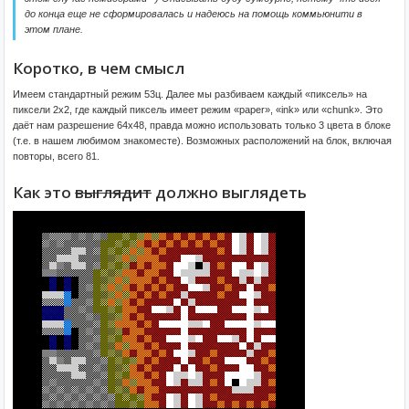
до конца еще не сформировалась и надеюсь на помощь коммьюнити в
этом плане.
Коротко, в чем смысл
Имеем стандартный режим 53ц. Далее мы разбиваем каждый «пиксель» на
пиксели 2х2, где каждый пиксель имеет режим «paper», «ink» или «chunk». Это
даёт нам разрешение 64х48, правда можно использовать только 3 цвета в блоке
(т.е. в нашем любимом знакоместе). Возможных расположений на блок, включая
повторы, всего 81.
Как это
выглядит
должно выглядеть