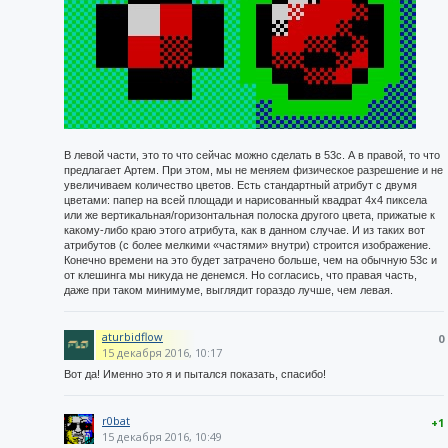
В левой части, это то что сейчас можно сделать в 53с. А в правой, то что
предлагает Артем. При этом, мы не меняем физическое разрешение и не
увеличиваем количество цветов. Есть стандартный атрибут с двумя
цветами: папер на всей площади и нарисованный квадрат 4x4 пиксела
или же вертикальная/горизонтальная полоска другого цвета, прижатые к
какому-либо краю этого атрибута, как в данном случае. И из таких вот
атрибутов (с более мелкими «частями» внутри) строится изображение.
Конечно времени на это будет затрачено больше, чем на обычную 53c и
от клешинга мы никуда не денемся. Но согласись, что правая часть,
даже при таком минимуме, выглядит гораздо лучше, чем левая.
aturbidflow
0
15 декабря 2016, 10:17
Вот да! Именно это я и пытался показать, спасибо!
r0bat
+1
15 декабря 2016, 10:49