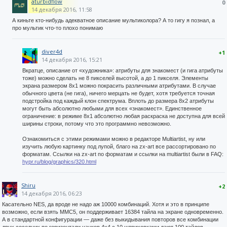
aturbidflow
0
14 декабря 2016, 11:58
А киньте кто-нибудь адекватное описание мультиколора? А то гигу я познал, а
про мультик что-то плохо понимаю
diver4d
+1
14 декабря 2016, 15:21
Вкратце, описание от «художника»: атрибуты для знакомест (и гига атрибуты
тоже) можно сделать не 8 пикселей высотой, а до 1 пикселя. Элементы
экрана размером 8x1 можно покрасить различными атрибутами. В случае
обычного цвета (не гига), ничего мерцать не будет, хотя требуется точная
подстройка под каждый клон спектрума. Вплоть до размера 8x2 атрибуты
могут быть абсолютно любыми для всех «знакомест». Единственное
ограничение: в режиме 8x1 абсолютно любая раскраска не доступна для всей
ширины строки, потому что это программно невозможно.
Ознакомиться с этими режимами можно в редакторе Multiartist, ну или
изучить любую картинку под лупой, благо на zx-art все рассортировано по
форматам. Ссылки на zx-art по форматам и ссылки на multiartist были в FAQ:
hypr.ru/blog/graphics/320.html
Shiru
+2
14 декабря 2016, 06:23
Касательно NES, да вроде не надо аж 10000 комбинаций. Хотя и это в принципе
возможно, если взять MMC5, он поддерживает 16384 тайла на экране одновременно.
А в стандартной конфигурации — даже без выкидывания повторов все комбинации