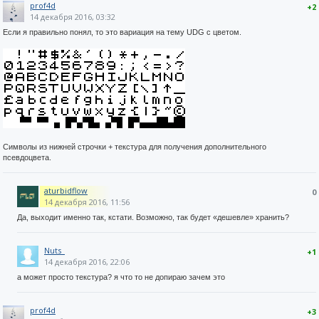
prof4d
+2
14 декабря 2016, 03:32
Если я правильно понял, то это вариация на тему UDG с цветом.
Символы из нижней строчки + текстура для получения дополнительного
псевдоцвета.
aturbidflow
0
14 декабря 2016, 11:56
Да, выходит именно так, кстати. Возможно, так будет «дешевле» хранить?
Nuts_
+1
14 декабря 2016, 22:06
а может просто текстура? я что то не допираю зачем это
prof4d
+3