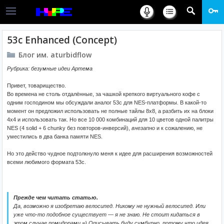
53c Enhanced (Concept)
Блог им. aturbidflow
Рубрика: безумные идеи Артема
Привет, товарищество.
Во времена не столь отдалённые, за чашкой крепкого виртуального кофе с
одним господином мы обсуждали аналог 53c для NES-платформы. В какой-то
момент он предложил использовать не полные тайлы 8х8, а разбить их на блоки
4х4 и использовать так. Но все 10 000 комбинаций для 10 цветов одной палитры
NES (4 solid + 6 chunky без повторов-инверсий),
внезапно
и к сожалению, не
уместились в два банка памяти NES.
Но это действо чудное подтолкнуло меня к идее для расширения возможностей
всеми любимого формата 53c.
Прежде чем читать статью.
Да, возможно я изобретаю велосипед. Никому не нужный велосипед. Или
уже что-то подобное существует — я не знаю. Не стоит кидаться в
этом случае помидорами =) Описывать буду сумбурно, потому что идея