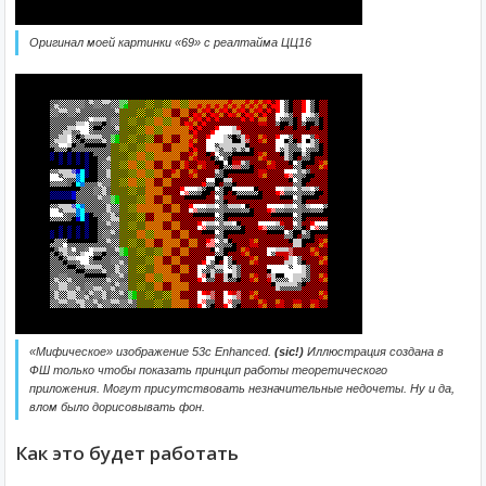
Оригинал моей картинки «69» с реалтайма ЦЦ16
«Мифическое» изображение 53c Enhanced.
(sic!)
Иллюстрация создана в
ФШ только чтобы показать принцип работы теоретического
приложения. Могут присутствовать незначительные недочеты. Ну и да,
влом было дорисовывать фон.
Как это будет работать