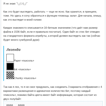
Я не знаю ¯\_(ツ)_/¯
Как это будет выглядеть, работать — еще не ясно. Как хранится, в принципе,
тоже. Но здесь я хочу обратиться к функции «помощь зала». Для начала, опишу,
как это выглядит в моей голове:
Каждое знакоместо описывается 16-битным значением (что даёт нам размер
файла в 1536 байт, если я правильно посчитал). Один байт из этих бит отведен
на стандартного формата атрибуты, а второй должен выглядеть как так (сейчас
будет много сумбурной дури):
Легенда
Paper «пиксель»
Ink «пиксель»
Chunky «пиксель»
Так как я лох, то я не смог придумать, как соединить 3 варианта отображения с 4
вариантами размещения в адекватное количество бит, поэтому каждый
«пиксель», помимо байта цвета имеет байт информации, которая состоит из
двух полубайт:
0000   0000
