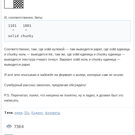
И, соответственно, биты:
1101   1001

  ^     ^

Соответственно, там, где solid нулевой — там выводится paper, где solid единица
и chunky ноль — выводится ink, там же, где solid единица и chunky единица —
выводится текстура «через точку». Вариант solid ноль и chunky единица —
выводится paper.
Я всё это описываю в надежде на формат и вьюер, которые сам не осилю.
Сумбурный рассказ закончен, предлагаю обсуждать!
P.S. Перечитал, понял, что нихрена не понятно, ну и ладно, я должен был это
написать.
Теги:
идея
,
53c
,
Кодинг
,
форматы
7364