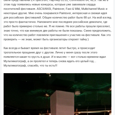
Были представлены ZX-Spectrum, Партнер 01.01, Commodore 64, NES. Так же в
этом году появились новые конкурсы, которые уже завоевали сердца
посетителей фестиваля. ASCII/ANSI, Paintover, Fast & Wild, Multichannel Music и
некоторые другие. Мне очень понравился Paintover, интересная и свежая идея
для российских фестивалей. Общее количество работ было 88 шт. На мой взгляд
это просто фантастично. Напомните мне последнее российское демопати, где
работ было примерно столько же. Я не помню. Не все работы прошли преселект,
знаю точно, что как минимум две работы не были показаны. Смею предположить,
что на количество работ повлияли приглашения к участию на фестивале. Как это
проверить — не знаю, может быть организаторы откроют тайну:)
Как всегда и бывает время на фестивале летит быстро, и происходит
трогательное прощание друг с другом. Лично у меня сразу после этого
появляется какая-то грусть в душе. И в мыслях — вот столько времени ждал
Мультиматограф, а он пролетел и теперь снова ждать его целый год…
Мультиматограф, спасибо, что ты есть!!!