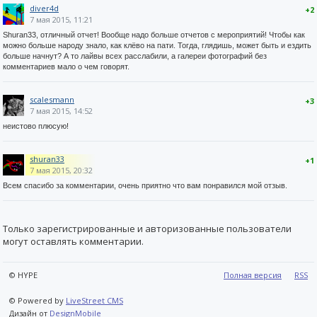
diver4d
+2
7 мая 2015, 11:21
Shuran33, отличный отчет! Вообще надо больше отчетов с мероприятий! Чтобы как
можно больше народу знало, как клёво на пати. Тогда, глядишь, может быть и ездить
больше начнут? А то лайвы всех расслабили, а галереи фотографий без
комментариев мало о чем говорят.
scalesmann
+3
7 мая 2015, 14:52
неистово плюсую!
shuran33
+1
7 мая 2015, 20:32
Всем спасибо за комментарии, очень приятно что вам понравился мой отзыв.
Только зарегистрированные и авторизованные пользователи
могут оставлять комментарии.
© HYPE
Полная версия
RSS
© Powered by
LiveStreet CMS
Дизайн от
DesignMobile