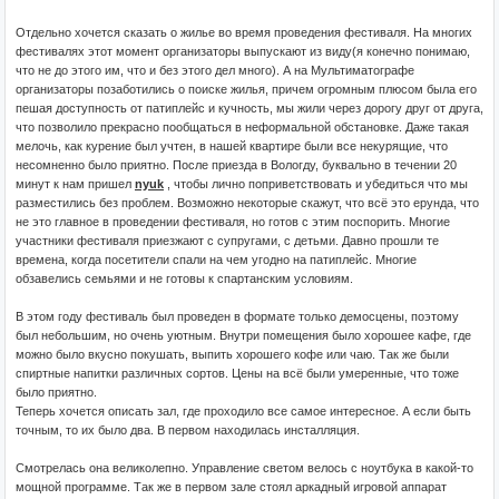
Отдельно хочется сказать о жилье во время проведения фестиваля. На многих
фестивалях этот момент организаторы выпускают из виду(я конечно понимаю,
что не до этого им, что и без этого дел много). А на Мультиматографе
организаторы позаботились о поиске жилья, причем огромным плюсом была его
пешая доступность от патиплейс и кучность, мы жили через дорогу друг от друга,
что позволило прекрасно пообщаться в неформальной обстановке. Даже такая
мелочь, как курение был учтен, в нашей квартире были все некурящие, что
несомненно было приятно. После приезда в Вологду, буквально в течении 20
минут к нам пришел
nyuk
, чтобы лично поприветствовать и убедиться что мы
разместились без проблем. Возможно некоторые скажут, что всё это ерунда, что
не это главное в проведении фестиваля, но готов с этим поспорить. Многие
участники фестиваля приезжают с супругами, с детьми. Давно прошли те
времена, когда посетители спали на чем угодно на патиплейс. Многие
обзавелись семьями и не готовы к спартанским условиям.
В этом году фестиваль был проведен в формате только демосцены, поэтому
был небольшим, но очень уютным. Внутри помещения было хорошее кафе, где
можно было вкусно покушать, выпить хорошего кофе или чаю. Так же были
спиртные напитки различных сортов. Цены на всё были умеренные, что тоже
было приятно.
Теперь хочется описать зал, где проходило все самое интересное. А если быть
точным, то их было два. В первом находилась инсталляция.
Смотрелась она великолепно. Управление светом велось с ноутбука в какой-то
мощной программе. Так же в первом зале стоял аркадный игровой аппарат