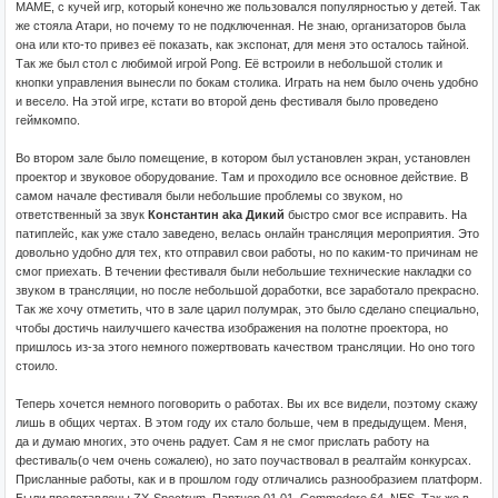
MAME, с кучей игр, который конечно же пользовался популярностью у детей. Так
же стояла Атари, но почему то не подключенная. Не знаю, организаторов была
она или кто-то привез её показать, как экспонат, для меня это осталось тайной.
Так же был стол с любимой игрой Pong. Её встроили в небольшой столик и
кнопки управления вынесли по бокам столика. Играть на нем было очень удобно
и весело. На этой игре, кстати во второй день фестиваля было проведено
геймкомпо.
Во втором зале было помещение, в котором был установлен экран, установлен
проектор и звуковое оборудование. Там и проходило все основное действие. В
самом начале фестиваля были небольшие проблемы со звуком, но
ответственный за звук
Константин aka Дикий
быстро смог все исправить. На
патиплейс, как уже стало заведено, велась онлайн трансляция мероприятия. Это
довольно удобно для тех, кто отправил свои работы, но по каким-то причинам не
смог приехать. В течении фестиваля были небольшие технические накладки со
звуком в трансляции, но после небольшой доработки, все заработало прекрасно.
Так же хочу отметить, что в зале царил полумрак, это было сделано специально,
чтобы достичь наилучшего качества изображения на полотне проектора, но
пришлось из-за этого немного пожертвовать качеством трансляции. Но оно того
стоило.
Теперь хочется немного поговорить о работах. Вы их все видели, поэтому скажу
лишь в общих чертах. В этом году их стало больше, чем в предыдущем. Меня,
да и думаю многих, это очень радует. Сам я не смог прислать работу на
фестиваль(о чем очень сожалею), но зато поучаствовал в реалтайм конкурсах.
Присланные работы, как и в прошлом году отличались разнообразием платформ.