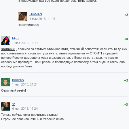
В следующий раз всё будет по другому. Есть идейка.
ShaMAN
+2
1 мая 2015, 11:46
заинтриговал)
bfox
+8
1 мая 2015, 13:19
shuran33
, спасибо за статью! отличное пати, отличный репортаж. если кто-то до сих
пор сомневается, стоит ли туда ехать, ответ однозначен — СТОИТ! в средней
полосе России демосцена жива и развивается. в Вологде есть люди, не только
способные проводить, но и реально проводящие demoparty в том виде, в каком оно
вообще должно быть.
nodeus
+2
1 мая 2015, 21:21
Отличный отчёт!
sq
+3
6 мая 2015, 19:24
Только сейчас смог прочитать статью!
Огромное спасибо, очень интересно было!