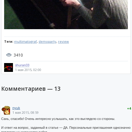
Теги:
multimatograf
,
demoparty
,
review
3410
shuran33
1 мая 2015, 02:00
Комментариев —
13
nyuk
+4
1 мая 2015, 08:59
Сань, спасибо! Очень интересно услышать, как это выглядело со стороны.
И ответ на вопрос, заданный в статье — ДА. Персональные приглашения однозначно
повлияли на количество работ.