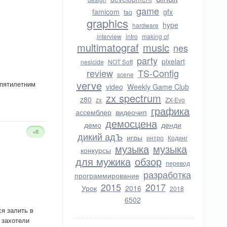
game
famicom
gfx
faq
graphics
hype
hardware
interview
intro
making of
multimatograf
music
nes
party
pixelart
nesicide
NOT Soft
review
TS-Config
scene
verve
ипятилетним
video
Weekly Game Club
zx spectrum
z80
zx
ZX-Evo
графика
ассемблер
видеочип
демосцена
демо
денди
+8
дикий адЪ
игры
интро
Кодинг
музыка
музыка
конкурсы
для мужика
обзор
перевод
разработка
программирование
2015
2017
Урок
2016
2018
6502
ся залить в
 захотели