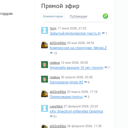
Прямой эфир
 гордом
Комментарии
Публикации
Yuriy
17 июня 2026, 21:53
Забытый мультиколор (часть 4)
1
aGGreSSor
20 мая 2026, 09:54
Компрессия на спектруме: MegaLZ
13
nodeus
12 мая 2026, 09:52
Hyperadio вещало 10 лет (почти)
7
nodeus
30 апреля 2026, 23:36
Demoscene photo #2
6
aGGreSSor
20 марта 2026, 17:16
Переезжаем (опять)
2
LessNick
27 февраля 2026, 23:20
sXg: Spectrum eXtended Graphics
51
aGGreSSor
26 февраля 2026, 11:39