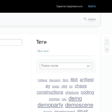
Зарегистрироваться
Войти
Найти
Теги
Все теги
8bit
artfield
14days
3arulem
3bm
ay
chaos
c64
cc
basic
constructions
coding
chiptune
demo
compo
csp
demoparty
demoscene
dihalt
development
design