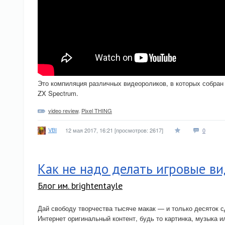
Это компиляция различных видеороликов, в которых собран
ZX Spectrum.
video review
,
Pixel THING
VBI
12 мая 2017, 16:21
[просмотров: 2617]
0
Как не надо делать игровые в
Блог им. brightentayle
Дай свободу творчества тысяче макак — и только десяток сд
Интернет оригинальный контент, будь то картинка, музыка и