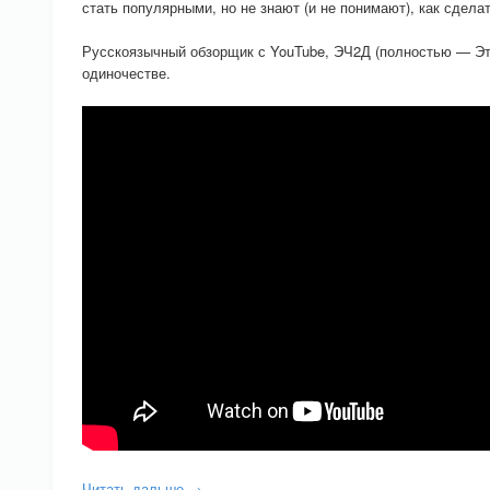
стать популярными, но не знают (и не понимают), как сдела
Русскоязычный обзорщик с YouTube, ЭЧ2Д (полностью — Это
одиночестве.
Читать дальше →