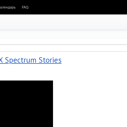
алендарь
FAQ
 ZX Spectrum Stories