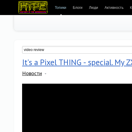
Топики
Блоги
Люди
Активность
К
It's a Pixel THING - special. My
Новости