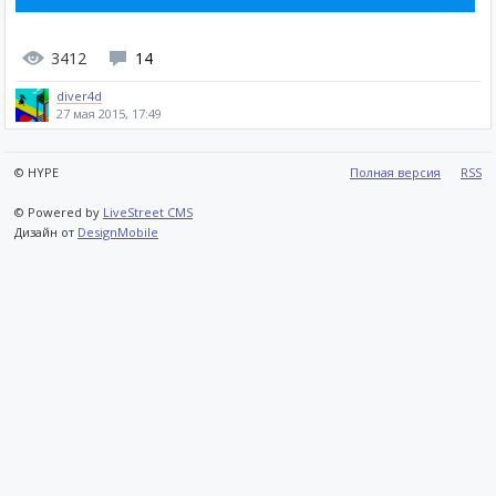
3412
14
diver4d
27 мая 2015, 17:49
© HYPE
Полная версия
RSS
© Powered by
LiveStreet CMS
Дизайн от
DesignMobile