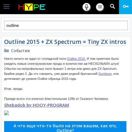
Outline 2015 + ZX Spectrum = Tiny ZX intros
События
Никто ничего не ждал от голладской пати
Outline 2015.
И тем приятнее было
увидеть новые спектрумовские проды в количестве аж НЕСКОЛЬКИХ штук!
Обычно на непрофильных пати бывает 1 интро или демо для ZX Spectrum.
Крайне редко 2. Да что говорить, уже даже родной британский
Sundown
, еле
дотягивает до уровня Outline образца 2015 года.
Итак, проды.
Прежде всего это конечно блистательная 128b от Газового Человека:
Shebadob by HOOY-PROGRAM
А что еще что-то было на этом вашем, как его,
Outline?