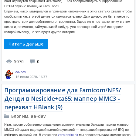
байт атрибутов покрывает 4x4 тайла)… Как воспроизводить оцифрованные
DCPM звуки с помощью FamiTone2…
Впрочем, имхо, материалов и примеров изложенных в этих статьях хватит чтобы
сообразить как это всё делается самостоятельно. Да и должно же быть какое то
пространство и для собственного творчества. Здесь же я поставлю точку в этом
цикле и, возможно, займусь какой-нибудь уже полноценной игрой исходники
которой выложу, но это будет другая история.
Читать дальше
5070
0
aa-dav
16 июля 2020, 16:37
Программирование для Famicom/NES/
Денди в Nesicide+ca65: маппер MMC3 -
перехват HBlank (9)
Блог им. aa-dav
Итак, кроме собственно управления дополнительными банками памяти маппер
MMC3 обладает еще одной важной функцией — генерацией прерываний IRQ по
счётчику сканлайнов. В уроке про
zero sprite hit
мы перехватывали момент когда