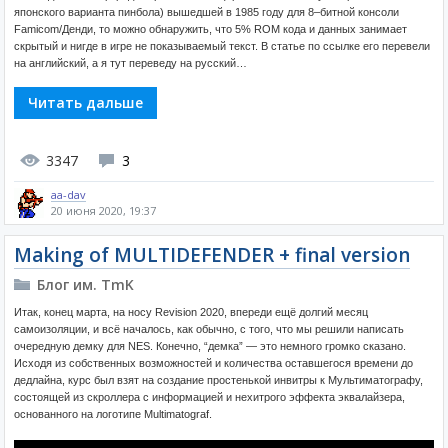
японского варианта пинбола) вышедшей в 1985 году для 8–битной консоли
Famicom/Денди, то можно обнаружить, что 5% ROM кода и данных занимает
скрытый и нигде в игре не показываемый текст. В статье по ссылке его перевели
на английский, а я тут переведу на русский…
Читать дальше
3347
3
aa-dav
20 июня 2020, 19:37
Making of MULTIDEFENDER + final version
Блог им. TmK
Итак, конец марта, на носу Revision 2020, впереди ещё долгий месяц
самоизоляции, и всё началось, как обычно, с того, что мы решили написать
очередную демку для NES. Конечно, “демка” — это немного громко сказано.
Исходя из собственных возможностей и количества оставшегося времени до
дедлайна, курс был взят на создание простенькой инвитры к Мультиматографу,
состоящей из скроллера с информацией и нехитрого эффекта эквалайзера,
основанного на логотипе Multimatograf.