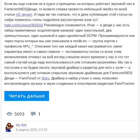
Если вы еще совсем не в курсе о принципах на которых работает звуковой чип в
Famicom/NES/Денди, то можете сперва провести небольшой ликбез по моей
статье
«О звуке»
. И надо же так совпало, что в день публикации этой статьи на
хабре появилось очень подробное рассмотрение азов тут:
habr.com/ru/post/482916/
Рекомендую ознакомится. Итак — в денди у нас есть
набор примитивных осцилляторов-каналов: один треугольный, два
прямоугольных, один шумовой и один однобитный DCPM. Программируются они
через порты которые мы уже описывали в neslib.inc — группа портов с
префиксов APU_*. Описание того как каждый канал настраивается, какие
параметры имеет и самое главное — эксперименты потом со всем этим
великолепием отнимут на мой взгляд слишком много времени у нас и это тот
самый случай когда надо воспользоваться уже готовыми решениями. Мы так и
поступим и не будем писать звуковой драйвер и редактор для него с нуля — а
воспользуемся уже готовым открытым звуковым драйвером для Famicom/NES/
Денди — FamiTone2 от
Shiru
. Драйвер и набор утилит к нему позволяет
воспроизводить музыку и звуки созданные в популярном редакторе FamiTracker.
Читать дальше
5093
1
aa-dav
6 марта 2020, 07:29