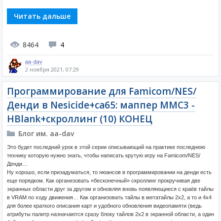
Читать дальше
8464
4
aa-dav
2 ноября 2021, 07:29
Программирование для Famicom/NES/
Денди в Nesicide+ca65: маппер MMC3 -
HBlank+скроллинг (10) КОНЕЦ
Блог им. aa-dav
Это будет последний урок в этой серии описывающий на практике последнюю
технику которую нужно знать, чтобы написать крутую игру на Famicom/NES/
Денди…
Ну хорошо, если призадуматься, то нюансов в программировании на денди есть
еще порядком. Как организовать «бесконечный» скроллинг прокручивая две
экранных области друг за другом и обновляя вновь появляющиеся с краёв тайлы
в VRAM по ходу движения… Как организовать тайлы в метатайлы 2x2, а то и 4x4
для более краткого описания карт и удобного обновления видеопамяти (ведь
атрибуты палитр назначаются сразу блоку тайлов 2x2 в экранной области, а один