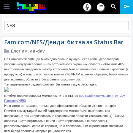
Famicom/NES/Денди: битва за Status Bar
Блог им. aa-dav
На Famicom/NES/Денди было одно сильно аукнувшееся гейм–девелоперам
упрощение/удешевление — вместо четырёх экранных областей объёмом 4Кб
выстроенных квадратом между которыми был возможен бесшовный скроллинг (с
прокруткой) в консоли оставили только 2Кб VRAM и, таким образом, было только
две экранных области с бесшовным скроллингом.
Т.е. виртуальный задний фон мог бы иметь такую раскладку:
(глубже теорию вопроса можно изучить в статье
про графическую архитектуру
Famicom/NES
)
Но в итоге оставались только две эффективных области из этих четырёх.
Причём коммутацией линий картриджа их можно было выстроить как
вертикально так и горизонтально (оставшиеся области «зеркалились»). Таким
образом чисто вертикальные или чисто горизонтальные скроллеры
реализовывались легко из коробки, но с произвольным скроллингом возникал
целый ряд проблем которые решали кто как.