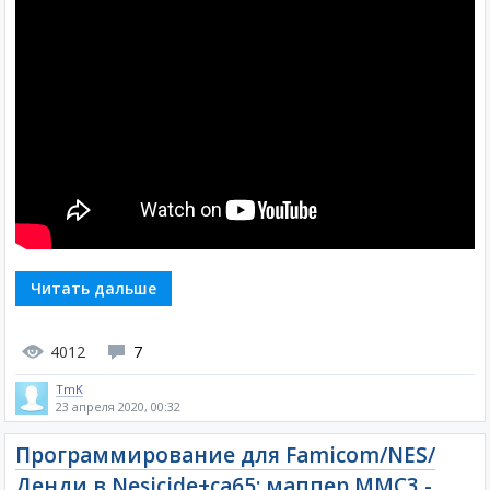
Читать дальше
4012
7
TmK
23 апреля 2020, 00:32
Программирование для Famicom/NES/
Денди в Nesicide+ca65: маппер MMC3 -