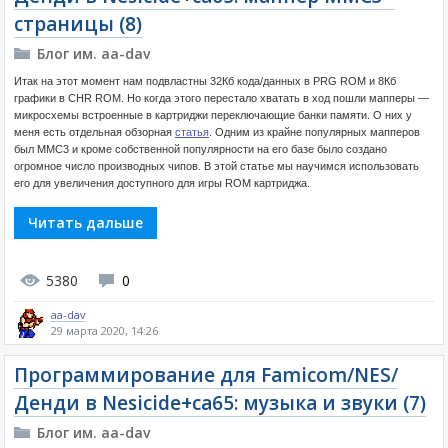
страницы (8)
Блог им. aa-dav
Итак на этот момент нам подвластны 32Кб кода/данных в PRG ROM и 8Кб
графики в CHR ROM. Но когда этого перестало хватать в ход пошли мапперы —
микросхемы встроенные в картриджи переключающие банки памяти. О них у
меня есть отдельная обзорная
статья
. Одним из крайне популярных мапперов
был MMC3 и кроме собственной популярности на его базе было создано
огромное число производных чипов. В этой статье мы научимся использовать
его для увеличения доступного для игры ROM картриджа.
Читать дальше
5380
0
aa-dav
29 марта 2020, 14:26
Программирование для Famicom/NES/
Денди в Nesicide+ca65: музыка и звуки (7)
Блог им. aa-dav