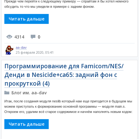
Прежде чем перейти к следующему примеру — спрайтам я бы хотел немного
обсудить то что мы увидели в примере с задним фоном.
Читать дальше
4314
0
aa-dav
25 февраля 2020, 05:41
Программирование для Famicom/NES/
Денди в Nesicide+ca65: задний фон с
прокруткой (4)
Блог им. aa-dav
Итак, после создания модуля neslib который нам еще пригодится в будущем мы
можем приступать к формированию основной программы — модуля main.s.
Откроем его, удалим всё старое содержимое и начнём наполнять новым кодом:
Читать дальше