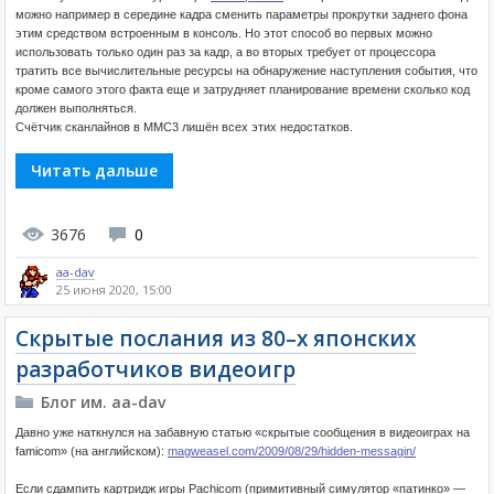
можно например в середине кадра сменить параметры прокрутки заднего фона
этим средством встроенным в консоль. Но этот способ во первых можно
использовать только один раз за кадр, а во вторых требует от процессора
тратить все вычислительные ресурсы на обнаружение наступления события, что
кроме самого этого факта еще и затрудняет планирование времени сколько код
должен выполняться.
Счётчик сканлайнов в MMC3 лишён всех этих недостатков.
Читать дальше
3676
0
aa-dav
25 июня 2020, 15:00
Скрытые послания из 80–х японских
разработчиков видеоигр
Блог им. aa-dav
Давно уже наткнулся на забавную статью «скрытые сообщения в видеоиграх на
famicom» (на английском):
magweasel.com/2009/08/29/hidden-messagin/
Если сдампить картридж игры Pachicom (примитивный симулятор «патинко» —