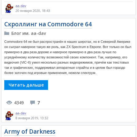
aa-dav
20 января 2020, 18:43
Скроллинг на Commodore 64
Блог им. aa-dav
Commodore 64 не был распространён в наших широтах, но в Северной Америке
он сыграл наверное такую же роль, как ZX Spectrum в Европе. Вот только он был
примерно в два раза дороже и наверное примерно в два раза лучше по
усреднённому количеству возможностей своих компонент. Так, например, его
видеочип (VIC-II) умел несколько разных видеорежимов, причём как текстовых
так и графических, поддерживал аппаратные спрайты и в целом был гораздо
более заточен под игровые применения, нежели спектрум.
Читать дальше
4349
7
aa-dav
8 января 2019, 13:32
Army of Darkness