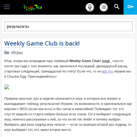
Weekly Game Club is back!
Игры
Итак, вчера мы возродили наш любимый
Weekly Game Club!
nyuk
, спустя
почти три года с того момента, как закончился последний, двенадцатый раунд,
стартовал следующий, тринадцатый по счёту! Если что, то он
вот тут
, играем мы
в Chuckie Egg. Присоединяйтесь!
Правила простые: раз в неделю назначается игра, в которую все играют и
выкладывают таблицу результатов! Играем, по возможности, в оригинальную tap-
версию с WOS (если она есть) и без читов и квиксейвов! Побеждает тот, кто
спустя неделю со старта набрал больше всех очков. Он и выбирает следующую
игру, немного рассказывая о ней, за что он её так любит и почему выбрал.
Выбирать два раза подряд игру нельзя — если ты выиграл второй раз подряд, то
игру выбирает тот, кто занял второе место.