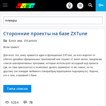
Сторонние проекты на базе ZXTune
Блог им. Vitamin
Всем привет!
Для всех тех, кому нравится идея и функционал ZXTune, но кого воротит от
убогого дизайна официальных приложений или тошнит от меня лично, предлагаю
список альтернативных программ, которые используют исходный код проекта
(да, он таки opensource) и позволяют делать примерно то же самое, но по
другому (не покидая любимого плеера/браузера/нужное подчеркнуть). Короче,
кто о чем, а вшивый о бане.
Типа список
9264
78