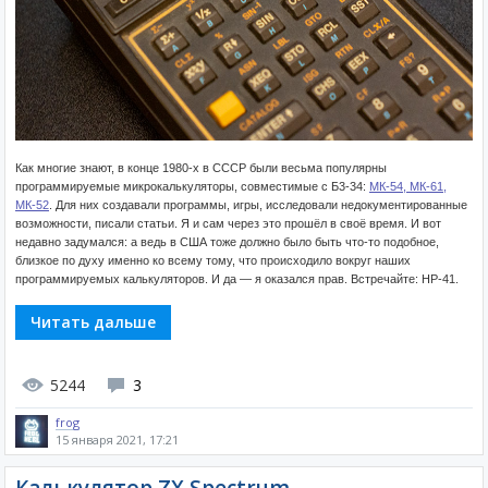
Как многие знают, в конце 1980-х в СССР были весьма популярны
программируемые микрокалькуляторы, совместимые с Б3-34:
МК-54, МК-61,
МК-52
. Для них создавали программы, игры, исследовали недокументированные
возможности, писали статьи. Я и сам через это прошёл в своё время. И вот
недавно задумался: а ведь в США тоже должно было быть что-то подобное,
близкое по духу именно ко всему тому, что происходило вокруг наших
программируемых калькуляторов. И да — я оказался прав. Встречайте: HP-41.
Читать дальше
5244
3
frog
15 января 2021, 17:21
Калькулятор ZX Spectrum