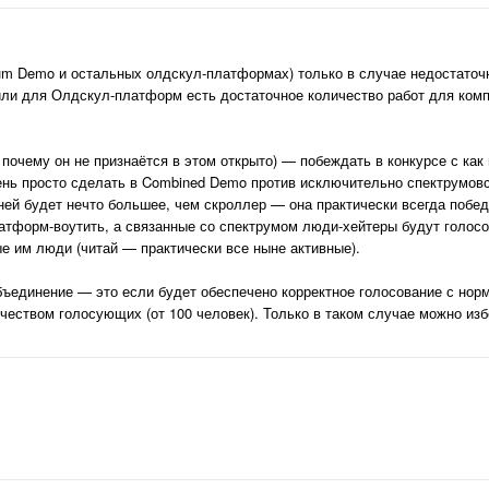
rum Demo и остальных олдскул-платформах) только в случае недостаточ
или для Олдскул-платформ есть достаточное количество работ для комп
, почему он не признаётся в этом открыто) — побеждать в конкурсе с как
ень просто сделать в Combined Demo против исключительно спектрумов
 ней будет нечто большее, чем скроллер — она практически всегда побе
атформ-воутить, а связанные со спектрумом люди-хейтеры будут голосо
ые им люди (читай — практически все ныне активные).
бъединение — это если будет обеспечено корректное голосование с нор
чеством голосующих (от 100 человек). Только в таком случае можно из