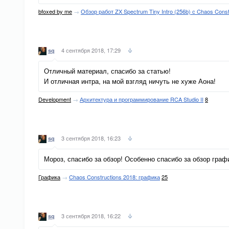
bfoxed by me
→
Обзор работ ZX Spectrum Tiny Intro (256b) с Chaos Const
4 сентября 2018, 17:29
sq
Отличный материал, спасибо за статью!
И отличная интра, на мой взгляд ничуть не хуже Аона!
Development
→
Архитектура и программирование RCA Studio II
8
3 сентября 2018, 16:23
sq
Мороз, спасибо за обзор! Особенно спасибо за обзор граф
Графика
→
Chaos Constructions 2018: графика
25
3 сентября 2018, 16:22
sq