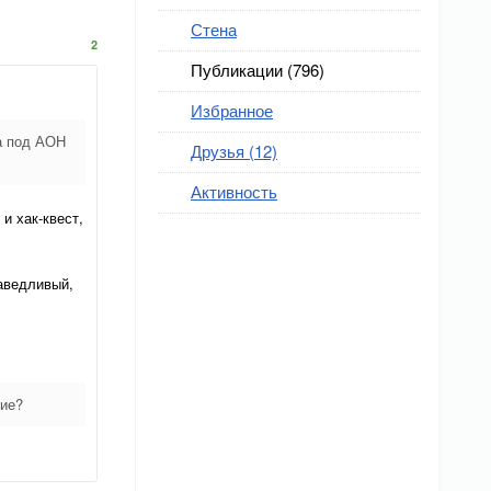
Стена
2
Публикации (796)
Избранное
а под АОН
Друзья (12)
Активность
и хак-квест,
раведливый,
кие?