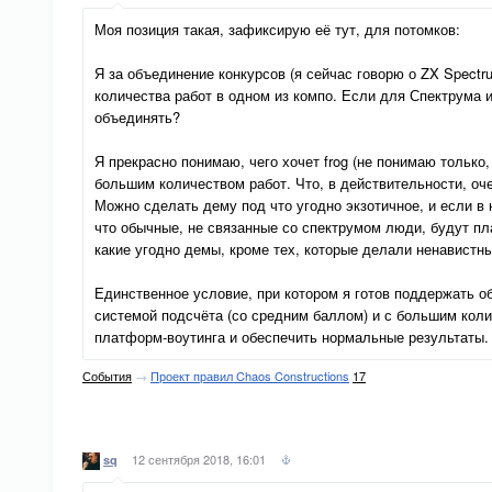
Моя позиция такая, зафиксирую её тут, для потомков:
Я за объединение конкурсов (я сейчас говорю о ZX Spect
количества работ в одном из компо. Если для Спектрума 
объединять?
Я прекрасно понимаю, чего хочет frog (не понимаю только
большим количеством работ. Что, в действительности, оч
Можно сделать дему под что угодно экзотичное, и если в
что обычные, не связанные со спектрумом люди, будут пл
какие угодно демы, кроме тех, которые делали ненавистн
Единственное условие, при котором я готов поддержать о
системой подсчёта (со средним баллом) и с большим коли
платформ-воутинга и обеспечить нормальные результаты.
События
→
Проект правил Chaos Constructions
17
12 сентября 2018, 16:01
sq