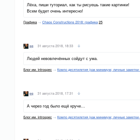
Лёха, пиши туториал, как ты рисуешь такие картинки!
Всем будет очень интересно!
Графика
→
Chaos Constructions 2018: графика
25
31 августа 2018, 18:33
sq
Людей невовлечённых сойдут с ума.
Блог им. introspec
→
Компо десятилетия (как минимум; личные заметки 
31 августа 2018, 17:31
sq
А через год было ещё круче…
Блог им. introspec
→
Компо десятилетия (как минимум; личные заметки 