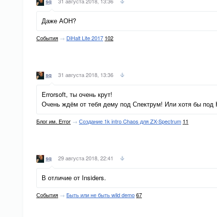
31 августа 2018, 13:36
sq
Даже АОН?
События
→
DiHalt Lite 2017
102
31 августа 2018, 13:36
sq
Errorsoft, ты очень крут!
Очень ждём от тебя дему под Спектрум! Или хотя бы под Н
Блог им. Error
→
Создание 1k intro Chaos для ZX-Spectrum
11
29 августа 2018, 22:41
sq
В отличие от Insiders.
События
→
Быть или не быть wild demo
67