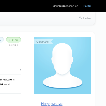
Зарегистрироваться
Войти
Найти
47
+151.67
Оффлайн
а
рейтинг
0
ом числе и
ным — и
Информация