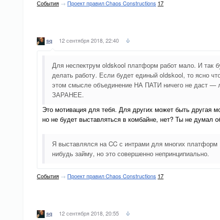
События
→
Проект правил Chaos Constructions
17
12 сентября 2018, 22:40
sq
Для неспектрум oldskool платформ работ мало. И так б
делать работу. Если будет единый oldskool, то ясно ч
этом смысле объединение НА ПАТИ ничего не даст — лю
ЗАРАНЕЕ.
Это мотивация для тебя. Для других может быть другая м
но не будет выставляться в комбайне, нет? Ты не думал о
Я выставлялся на CC с интрами для многих платформ (
нибудь займу, но это совершенно непринципиально.
События
→
Проект правил Chaos Constructions
17
12 сентября 2018, 20:55
sq