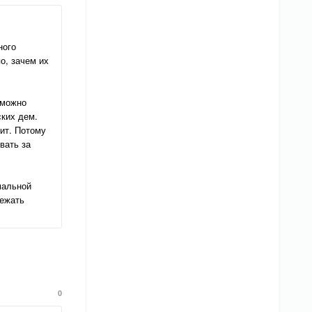
ного
о, зачем их
 можно
ских дем.
дит. Потому
вать за
мальной
бежать
0