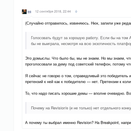
12 сентября 2018, 22:44
sq
(Случайно отправилось, извиняюсь. Нюк, запили уже реда
Голосовать будут за хорошую работу. Если бы на том
бы не выиграла, несмотря на всю экзотичность платфо
Это домыслы. Что было бы, мы не знаем. Но мы знаем, чт
проголосовали за дему под советский телефон, потому чт
Я сейчас не говорю о том, справедливый это победитель 
претензий к ней как к победителю — нет. Претензии к кол
То, что надо писать хорошие демы — вполне очевидно. Во
Почему на Revision'е (и не только) нет отдельного к
А почему ты выбрал именно Revision? На Breakpoint, нап