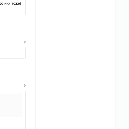
ро них тоже)
0
0