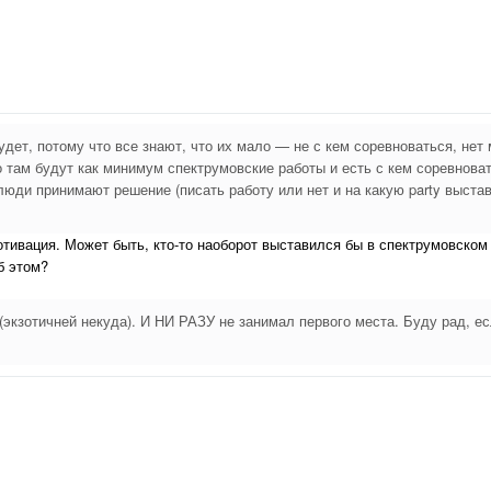
удет, потому что все знают, что их мало — не с кем соревноваться, нет
то там будут как минимум спектрумовские работы и есть с кем соревнова
ди принимают решение (писать работу или нет и на какую party выстав
отивация. Может быть, кто-то наоборот выставился бы в спектрумовском
б этом?
экзотичней некуда). И НИ РАЗУ не занимал первого места. Буду рад, ес