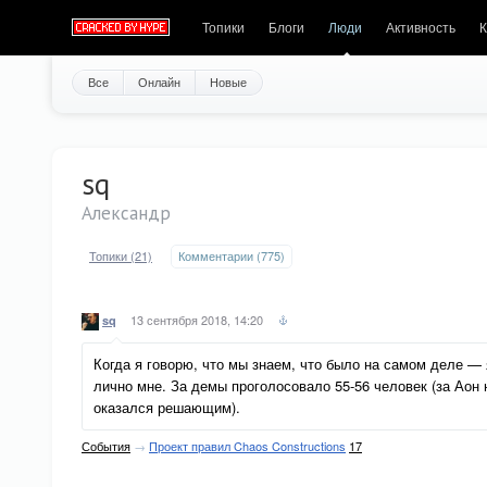
Топики
Блоги
Люди
Активность
К
Все
Онлайн
Новые
sq
Александр
Топики (21)
Комментарии (775)
13 сентября 2018, 14:20
sq
Когда я говорю, что мы знаем, что было на самом деле — я
лично мне. За демы проголосовало 55-56 человек (за Аон
оказался решающим).
События
→
Проект правил Chaos Constructions
17