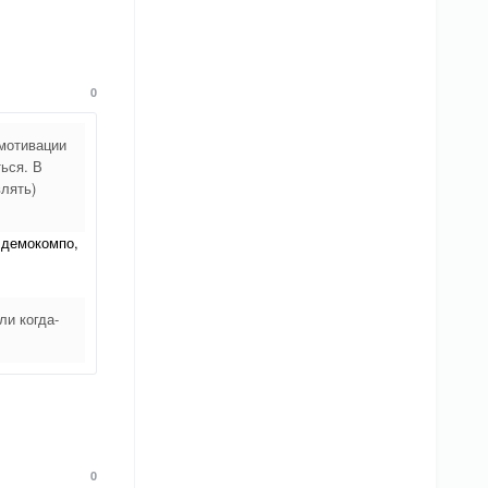
0
 мотивации
ться. В
лять)
 демокомпо,
ли когда-
0