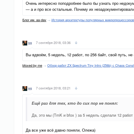
Очень интересно поподробнее было бы узнать про недокум
— а и про все остальные. Почему их незадокументировали 
Блог им. aa-dav
→
История архитектуры популярных микропроцессоров —
7 сентября 2018, 03:36
sq
Вы вдвоём, 5 недель, 12 работ, по 256 байт, свой путь, 
bfoxed by me
→
Обзор работ ZX Spectrum Tiny Intro (256b) с Chaos Const
7 сентября 2018, 03:21
sq
Ещё раз для тех, кто до сих пор не понял:
Да, это мы (TmK и bfox ) за 5 недель сделали 12 работ
Да все уже всё давно поняли, Олежа)