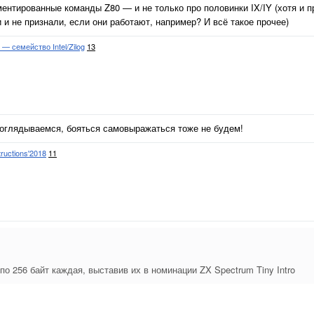
ентированные команды Z80 — и не только про половинки IX/IY (хотя и п
и не признали, если они работают, например? И всё такое прочее)
 семейство Intel/Zilog
13
не оглядываемся, бояться самовыражаться тоже не будем!
ructions'2018
11
 по 256 байт каждая, выставив их в номинации ZX Spectrum Tiny Intro