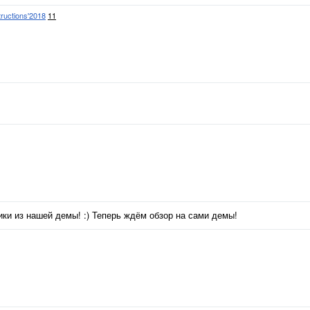
ructions'2018
11
ики из нашей демы! :) Теперь ждём обзор на сами демы!