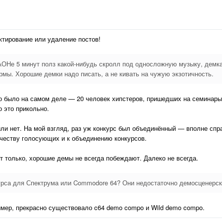
ктирование или удаление постов!
 АОНе 5 минут полз какой-нибудь скролл под односложную музыку, демк
рмы. Хорошие демки надо писать, а не кивать на чужую экзотичность.
о было на самом деле — 20 человек хипстеров, пришедших на семинары 
о это прикольно.
или нет. На мой взгляд, раз уж конкурс был объединённый — вполне сп
ичеству голосующих и к объединению конкурсов.
т только, хорошие демы не всегда побеждают. Далеко не всегда.
онкурса для Спектрума или Commodore 64? Они недостаточно демосценерс
ример, прекрасно существовало c64 demo compo и Wild demo compo.