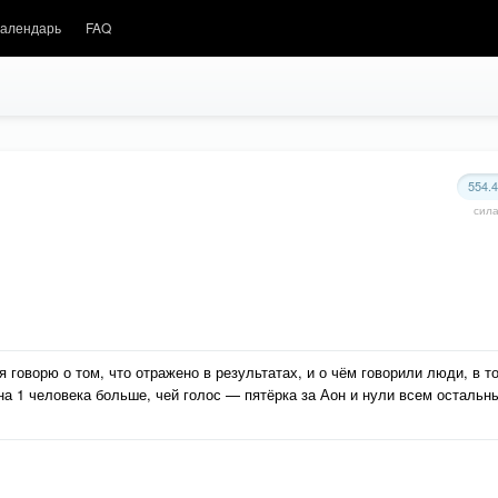
алендарь
FAQ
554.
сил
 говорю о том, что отражено в результатах, и о чём говорили люди, в т
 на 1 человека больше, чей голос — пятёрка за Аон и нули всем осталь