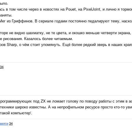
было.
в том числе через в новостях на Pouet, на PixelJoint, и лично я торм
заняты.
 Мег из Гриффинов. В сериале годами постоянно педалируют тему, наско
кторе не видно шахматку, не те цвета, и окошко меньше четверти экрана,
ссе рисования. Казалось более читаемым.
ов Sharp, о чём стоит упомянуть. Ещё более редкий зверь в наших края
34
рограммирующих под ZX не ломает голову по поводу работы с этим в а
 техники широко известны. А на непрофильном ресурсе просто кто-то ув
 такой компьютер'.
амяти
34