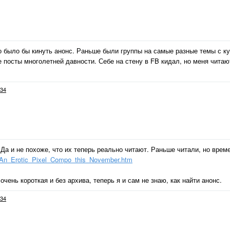
о было бы кинуть анонс. Раньше были группы на самые разные темы с к
е посты многолетней давности. Себе на стену в FB кидал, но меня чита
34
Да и не похоже, что их теперь реально читают. Раньше читали, но врем
_An_Erotic_Pixel_Compo_this_November.htm
очень короткая и без архива, теперь я и сам не знаю, как найти анонс.
34