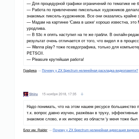
— Для процедурной графики ограничений по тематике не 
— Работа по привлечению пиксельных художников делалась 
знакомых пиксель-художников. Все они оказались крайне 
— Мадам на картинке 'Сама в шоке' хорошо известна, это
уродлива.
— В 53c я опять наступил на те же грабли. В онлайн-реда
результат очень отличается от того, что видел я в проце
— Wanna play? тоже псевдографика, только для компьютер
PETSCII.
— Pleasure крутейшая работа!
Графика
→
Почему у ZX Spectrum нелинейная раскладка видеопамяти?
15 ноября 2018, 17:35
Shiru
Надо понимать, что на этом нашем ресурсе большинство п
т.к. вопрос давно изучен, разжёван в труху, эффективные
знакомое слово, и их интерес из области 'у меня тоже был
Блог им. Raider
→
Почему у ZX Spectrum нелинейная адресация видеоп