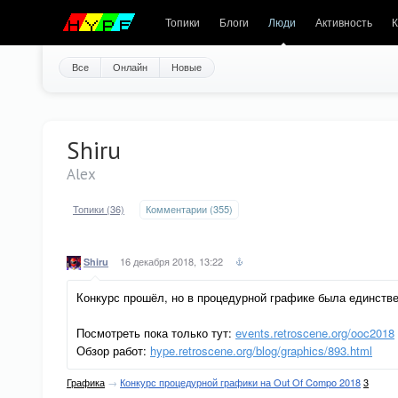
Топики
Блоги
Люди
Активность
К
Все
Онлайн
Новые
Shiru
Alex
Топики (36)
Комментарии (355)
16 декабря 2018, 13:22
Shiru
Конкурс прошёл, но в процедурной графике была единстве
Посмотреть пока только тут:
events.retroscene.org/ooc2018
Обзор работ:
hype.retroscene.org/blog/graphics/893.html
Графика
→
Конкурс процедурной графики на Out Of Compo 2018
3