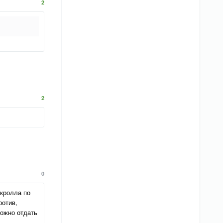
2
2
0
скролла по
ротив,
можно отдать