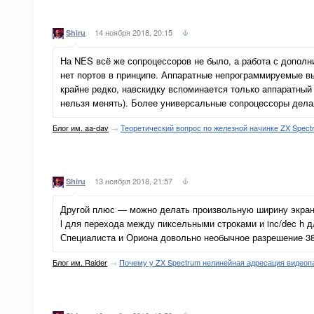
14 ноября 2018, 20:15
Shiru
На NES всё же сопроцессоров не было, а работа с допол
нет портов в принципе. Аппаратные непрограммируемые вы
крайне редко, навскидку вспоминается только аппаратный
нельзя менять). Более универсальные сопроцессоры дела
Блог им. aa-dav
→
Теоретический вопрос по железной начинке ZX Spect
13 ноября 2018, 21:57
Shiru
Другой плюс — можно делать произвольную ширину экрана 
l для перехода между пиксельными строками и inc/dec h д
Специалиста и Ориона довольно необычное разрешение 384
Блог им. Raider
→
Почему у ZX Spectrum нелинейная адресация видеоп