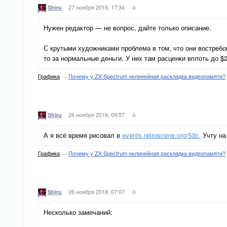
27 ноября 2018, 17:34
Shiru
Нужен редактор — не вопрос, дайте только описание.
С крутыми художниками проблема в том, что они востребова
то за нормальные деньги. У них там расценки вплоть до $2
Графика
→
Почему у ZX Spectrum нелинейная раскладка видеопамяти?
26 ноября 2018, 09:57
Shiru
А я всё время рисовал в
events.retroscene.org/53c.
Учту на
Графика
→
Почему у ZX Spectrum нелинейная раскладка видеопамяти?
26 ноября 2018, 07:07
Shiru
Несколько замечаний: