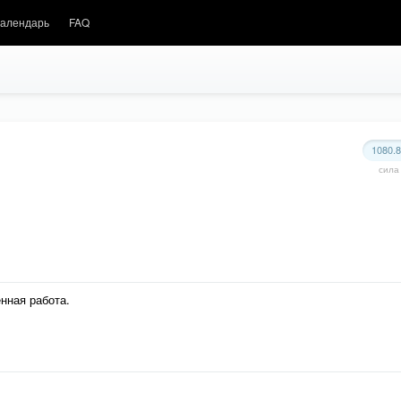
алендарь
FAQ
1080.
сила
нная работа.