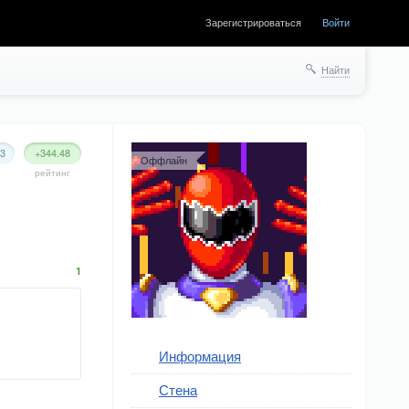
Зарегистрироваться
Войти
Найти
83
+344.48
Оффлайн
рейтинг
1
Информация
Стена