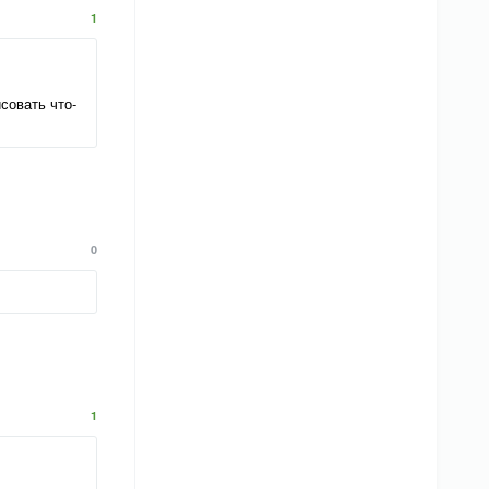
1
совать что-
0
1