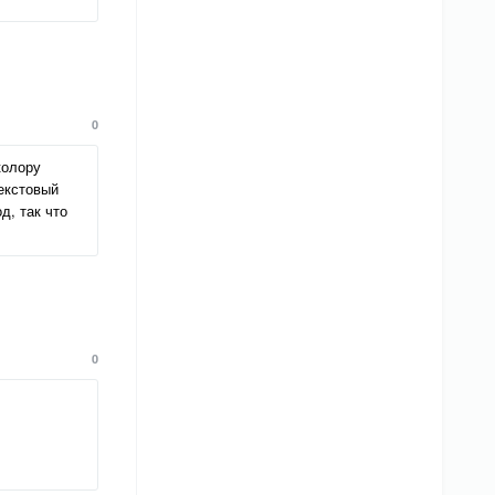
0
колору
екстовый
д, так что
0