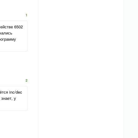
1
ействе 6502
ечались
рограмму
2
тся inc/dec
знает, у