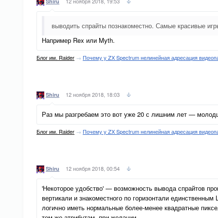
12 ноября 2018, 19:53
Shiru
выводить спрайты познакоместно. Самые красивые игры
Например Rex или Myth.
Блог им. Raider
→
Почему у ZX Spectrum нелинейная адресация видеоп
12 ноября 2018, 18:03
Shiru
Раз мы разгребаем это вот уже 20 с лишним лет — молод
Блог им. Raider
→
Почему у ZX Spectrum нелинейная адресация видеоп
12 ноября 2018, 00:54
Shiru
'Некоторое удобство' — возможность вывода спрайтов прои
вертикали и знакоместного по горизонтали единственным L
логично иметь нормальные более-менее квадратные пиксе
тем же атрибутам, при желании.