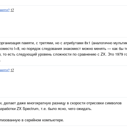
амяти?
17
рганизация памяти, с третями, но с атрибутами 8x1 (аналогично мульти
коместо l+8, но порядок следования знакомест можно менять — как бы т
, то есть следующий уровень сложности по сравнению с ZX. Это 1979 го
.
амяти?
17
ти, делает даже многократную разницу в скорости отрисовки символов
работки ZX Spectrum, т.е. было ясно, чего ожидать.
ализованную в серийном компьютере.