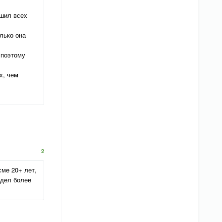
ошил всех
лько она
 поэтому
х, чем
2
сме 20+ лет,
идел более