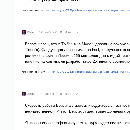
Блог им. aa-dav
→
Почему у ZX Spectrum нелинейная раскладка видеоп
12 ноября 2018, 00:42
Shiru
Вспомнилось, что у TMS9918 в Mode 2 довольно похожая о
Timex'а). Следующая линия символа inc l, следующее зна
режим со своим набором в 256 символов для каждой трети
влияние на ход мысли разработчиков ZX вполне возможно
Блог им. aa-dav
→
Почему у ZX Spectrum нелинейная раскладка видеоп
12 ноября 2018, 00:11
Shiru
Скорость работы Бейсика в целом, и редактора в частнос
несущественной. И этот Бейсик существовал до начала раз
Я назвал более эффективную структуру видеопамяти, ре