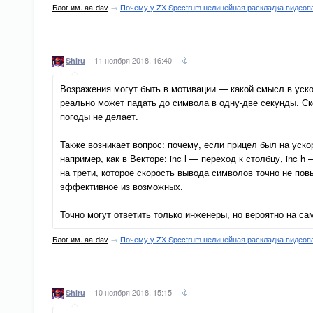
Блог им. aa-dav
→
Почему у ZX Spectrum нелинейная раскладка видеоп
11 ноября 2018, 16:40
Shiru
Возражения могут быть в мотивации — какой смысл в ускор
реально может падать до символа в одну-две секунды. С
погоды не делает.
Также возникает вопрос: почему, если прицел был на уск
например, как в Векторе: inc l — переход к столбцу, inc 
на трети, которое скорость вывода символов точно не пов
эффективное из возможных.
Точно могут ответить только инженеры, но вероятно на с
Блог им. aa-dav
→
Почему у ZX Spectrum нелинейная раскладка видеоп
10 ноября 2018, 15:15
Shiru