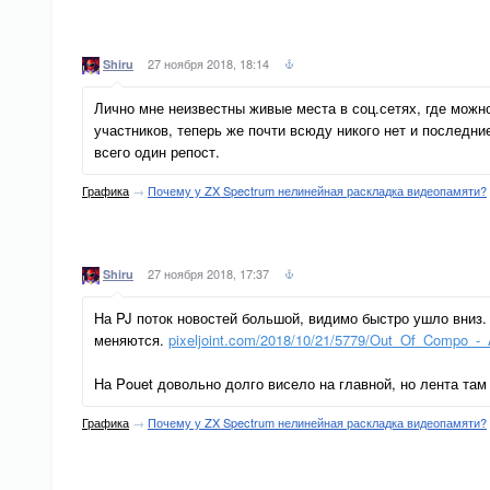
27 ноября 2018, 18:14
Shiru
Лично мне неизвестны живые места в соц.сетях, где можн
участников, теперь же почти всюду никого нет и последни
всего один репост.
Графика
→
Почему у ZX Spectrum нелинейная раскладка видеопамяти?
27 ноября 2018, 17:37
Shiru
На PJ поток новостей большой, видимо быстро ушло вниз. 
меняются.
pixeljoint.com/2018/10/21/5779/Out_Of_Compo_-
На Pouet довольно долго висело на главной, но лента там 
Графика
→
Почему у ZX Spectrum нелинейная раскладка видеопамяти?