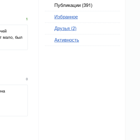
Публикации (391)
Избранное
1
Друзья (2)
учей
ют мало, был
Активность
0
ена