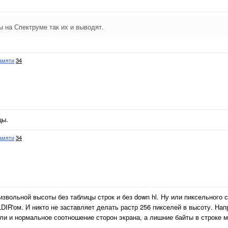
 на Спектруме так их и выводят.
амяти
34
цы.
амяти
34
звольной высоты без таблицы строк и без down hl. Ну или пиксельного 
DIR'ом. И никто не заставляет делать растр 256 пикселей в высоту. Нап
ли и нормальное соотношение сторон экрана, а лишние байты в строке 