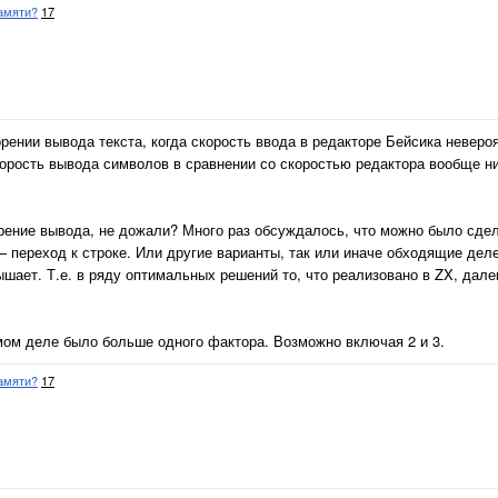
амяти?
17
ении вывода текста, когда скорость ввода в редакторе Бейсика невероя
корость вывода символов в сравнении со скоростью редактора вообще н
орение вывода, не дожали? Много раз обсуждалось, что можно было сдел
h — переход к строке. Или другие варианты, так или иначе обходящие дел
ышает. Т.е. в ряду оптимальных решений то, что реализовано в ZX, дале
амом деле было больше одного фактора. Возможно включая 2 и 3.
амяти?
17