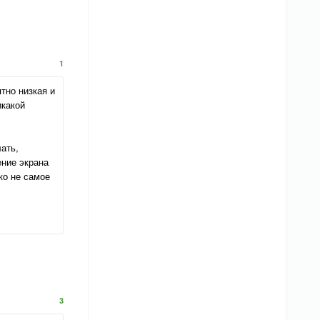
1
тно низкая и
икакой
ать,
ение экрана
ко не самое
3