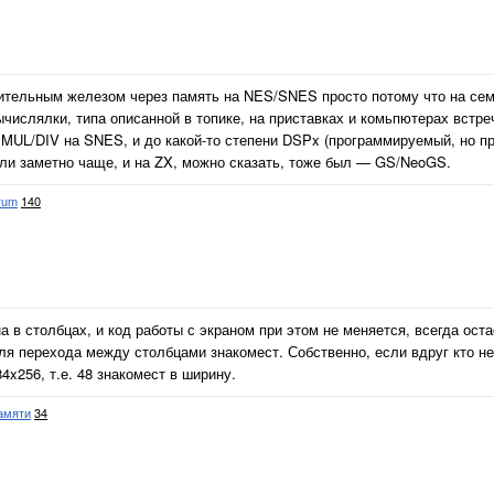
нительным железом через память на NES/SNES просто потому что на сем
числялки, типа описанной в топике, на приставках и комьпютерах встр
 MUL/DIV на SNES, и до какой-то степени DSPx (программируемый, но п
ли заметно чаще, и на ZX, можно сказать, тоже был — GS/NeoGS.
rum
140
в столбцах, и код работы с экраном при этом не меняется, всегда остаё
ля перехода между столбцами знакомест. Собственно, если вдруг кто не 
x256, т.е. 48 знакомест в ширину.
амяти
34