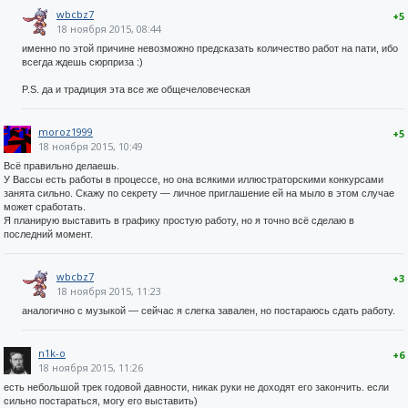
wbcbz7
+5
18 ноября 2015, 08:44
именно по этой причине невозможно предсказать количество работ на пати, ибо
всегда ждешь сюрприза :)
P.S. да и традиция эта все же общечеловеческая
moroz1999
+5
18 ноября 2015, 10:49
Всё правильно делаешь.
У Вассы есть работы в процессе, но она всякими иллюстраторскими конкурсами
занята сильно. Скажу по секрету — личное приглашение ей на мыло в этом случае
может сработать.
Я планирую выставить в графику простую работу, но я точно всё сделаю в
последний момент.
wbcbz7
+3
18 ноября 2015, 11:23
аналогично с музыкой — сейчас я слегка завален, но постараюсь сдать работу.
n1k-o
+6
18 ноября 2015, 11:26
есть небольшой трек годовой давности, никак руки не доходят его закончить. если
сильно постараться, могу его выставить)