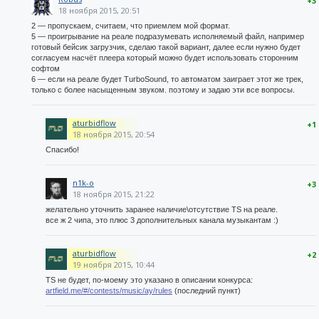
+3
18 ноября 2015, 20:51
2 — пропускаем, считаем, что приемлем мой формат.
5 — проигрывание на реале подразумевать исполняемый файл, например
готовый бейсик загрузчик, сделаю такой вариант, далее если нужно будет
согласуем насчёт плеера который можно будет использовать сторонним
софтом
6 — если на реале будет TurboSound, то автоматом заиграет этот же трек,
только с более насыщенным звуком. поэтому и задаю эти все вопросы.
aturbidflow
+1
18 ноября 2015, 20:54
Спасибо!
n1k-o
+3
18 ноября 2015, 21:22
желательно уточнить заранее наличие\отсутствие TS на реале.
все ж 2 чипа, это плюс 3 дополнительных канала музыкантам :)
aturbidflow
+2
19 ноября 2015, 10:44
TS не будет, по-моему это указано в описании конкурса:
artfield.me/#/contests/music/ay/rules
(последний пункт)