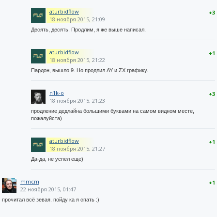
aturbidflow
+3
18 ноября 2015, 21:09
Десять, десять. Продлим, я же выше написал.
aturbidflow
+1
18 ноября 2015, 21:22
Пардон, вышло 9. Но продлил AY и ZX графику.
n1k-o
+3
18 ноября 2015, 21:23
продление дедлайна большими буквами на самом видном месте,
пожалуйста)
aturbidflow
+1
18 ноября 2015, 21:27
Да-да, не успел еще)
mmcm
+1
22 ноября 2015, 01:47
прочитал всё зевая. пойду ка я спать :)