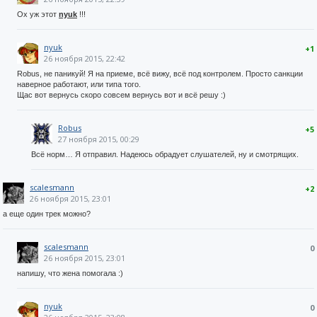
Ох уж этот
nyuk
!!!
nyuk
+1
26 ноября 2015, 22:42
Robus, не паникуй! Я на приеме, всё вижу, всё под контролем. Просто санкции
наверное работают, или типа того.
Щас вот вернусь скоро совсем вернусь вот и всё решу :)
Robus
+5
27 ноября 2015, 00:29
Всё норм… Я отправил. Надеюсь обрадует слушателей, ну и смотрящих.
scalesmann
+2
26 ноября 2015, 23:01
а еще один трек можно?
scalesmann
0
26 ноября 2015, 23:01
напишу, что жена помогала :)
nyuk
0