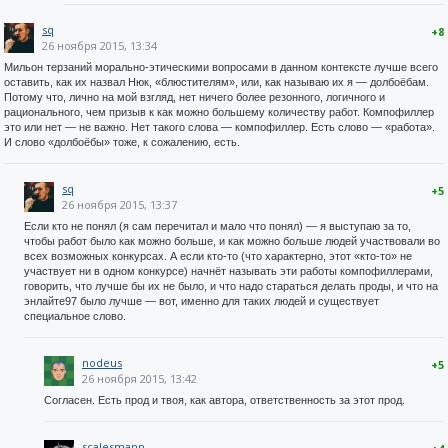
sq
+8
26 ноября 2015, 13:34
Мильон терзаний морально-этическими вопросами в данном контексте лучше всего
оставить, как их назвал Нюк, «блюстителям», или, как называю их я — долбоёбам.
Потому что, лично на мой взгляд, нет ничего более резонного, логичного и
рационального, чем призыв к как можно большему количеству работ. Компофиллер
это или нет — не важно. Нет такого слова — компофиллер. Есть слово — «работа».
И слово «долбоёбы» тоже, к сожалению, есть.
sq
+5
26 ноября 2015, 13:37
Если кто не понял (я сам перечитал и мало что понял) — я выступаю за то,
чтобы работ было как можно больше, и как можно больше людей участвовали во
всех возможных конкурсах. А если кто-то (что характерно, этот «кто-то» не
участвует ни в одном конкурсе) начнёт называть эти работы компофиллерами,
говорить, что лучше бы их не было, и что надо стараться делать проды, и что на
энлайте97 было лучше — вот, именно для таких людей и существует
специальное слово.
nodeus
+5
26 ноября 2015, 13:42
Согласен. Есть прод и твоя, как автора, ответственность за этот прод.
scalesmann