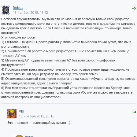
Robus
+5
18 ноября 2015, 19:42
Согласен поучаствовать. Музыка это не моё и я использую только свой редактор,
поэтому композиции у меня на счету и ими я делюсь только с друзьями, не хотелось
бы сделать трек в пустую. Если Олег и я напишут по композиции, то конкурс точно
состоится?
Уточняющие вопросы:
1) Осталось 10 дней? Просто работа у меня чётко вымерена по минутам, что бы я
мог спланировать.
2) Принимается ли работа с моего редактора? Он не совместим ни с кем вообще,
только с АУ-ком.
3) Музыка под АУ подразумевает чистый АУ без возможности цифровых
инструментов?
4) Проигрывание трека возможно только в откомпилированном виде, исходник не
сможет открыть ни один редактор на Speccy, это приемлемо?
5) Откомпилированный трек нужно подогнать под какие-нибудь стандарты, например
адрес инициализации, адрес самого плеера?
6) Все мои треки это автомат выбирающий установленное железо на Speccy, мне
откомпилированный трек сделать только под один АУ, или же можно не выкидывать
автомат настроек из инициализатора?
VBI
+4
18 ноября 2015, 20:16
Этот человек — настоящий музыкант! :)
nyuk