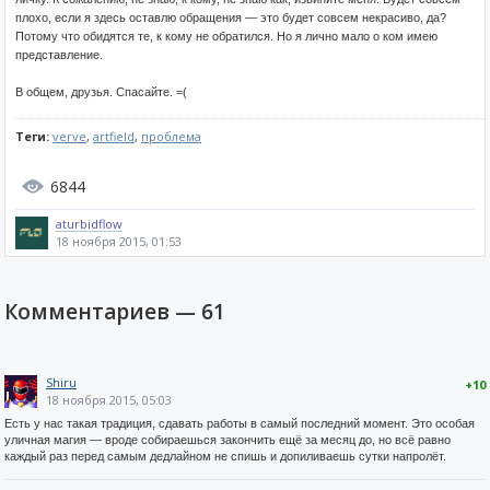
плохо, если я здесь оставлю обращения — это будет совсем некрасиво, да?
Потому что обидятся те, к кому не обратился. Но я лично мало о ком имею
представление.
В общем, друзья. Спасайте. =(
Теги:
verve
,
artfield
,
проблема
6844
aturbidflow
18 ноября 2015, 01:53
Комментариев —
61
Shiru
+10
18 ноября 2015, 05:03
Есть у нас такая традиция, сдавать работы в самый последний момент. Это особая
уличная магия — вроде собираешься закончить ещё за месяц до, но всё равно
каждый раз перед самым дедлайном не спишь и допиливаешь сутки напролёт.