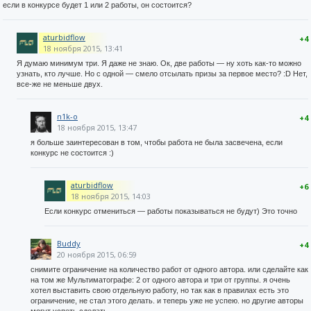
если в конкурсе будет 1 или 2 работы, он состоится?
aturbidflow
+4
18 ноября 2015, 13:41
Я думаю минимум три. Я даже не знаю. Ок, две работы — ну хоть как-то можно
узнать, кто лучше. Но с одной — смело отсылать призы за первое место? :D Нет,
все-же не меньше двух.
n1k-o
+4
18 ноября 2015, 13:47
я больше заинтересован в том, чтобы работа не была засвечена, если
конкурс не состоится :)
aturbidflow
+6
18 ноября 2015, 14:03
Если конкурс отмениться — работы показываться не будут) Это точно
Buddy
+4
20 ноября 2015, 06:59
снимите ограничение на количество работ от одного автора. или сделайте как
на том же Мультиматографе: 2 от одного автора и три от группы. я очень
хотел выставить свою отдельную работу, но так как в правилах есть это
ограничение, не стал этого делать. и теперь уже не успею. но другие авторы
могут успеть сделать