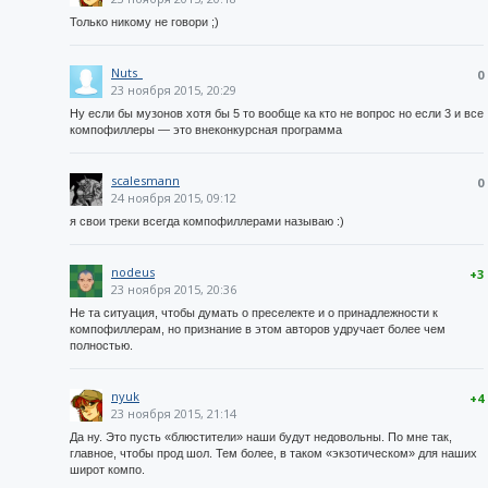
Только никому не говори ;)
Nuts_
0
23 ноября 2015, 20:29
Ну если бы музонов хотя бы 5 то вообще ка кто не вопрос но если 3 и все
компофиллеры — это внеконкурсная программа
scalesmann
0
24 ноября 2015, 09:12
я свои треки всегда компофиллерами называю :)
nodeus
+3
23 ноября 2015, 20:36
Не та ситуация, чтобы думать о преселекте и о принадлежности к
компофиллерам, но признание в этом авторов удручает более чем
полностью.
nyuk
+4
23 ноября 2015, 21:14
Да ну. Это пусть «блюстители» наши будут недовольны. По мне так,
главное, чтобы прод шол. Тем более, в таком «экзотическом» для наших
широт компо.