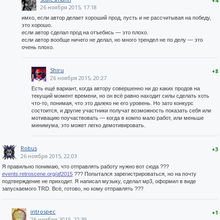
+4
26 ноября 2015, 17:18
имхо, если автор делает хороший прод, пусть и не рассчитывая на победу,
это хорошо.
если автор сделал прод на отъебись — это плохо.
если автор вообще ничего не делал, но много трендел не по делу — это
очень плохо.
Shiru
+8
26 ноября 2015, 20:27
Есть ещё вариант, когда автору совершенно ни до каких продов на
текущий момент времени, но он всё равно находит силы сделать хоть
что-то, понимая, что это далеко не его уровень. Но зато конкурс
состоится, и другие участники получат возможность показать себя или
мотивацию поучаствовать — когда в компо мало работ, или меньше
минимума, это может легко демотивировать.
Robus
+3
26 ноября 2015, 22:03
Я правильно понимаю, что отправлять работу нужно вот сюда ???
events.retroscene.org/af2015
??? Попытался зарегистрироваться, но на почту
подтверждение не приходит. Я написал музыку, сделал мр3, оформил в виде
запускаемого TRD. Всё, готово, но кому отправлять ???
introspec
+1
26 ноября 2015, 22:39