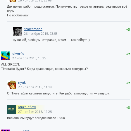
26 ноября 2015, 23:08
Дак прием работ продолжается. По количеству треков от автора тоже вроде всё
норм.
Но проблема?
scalesmann
+3
26 ноября 2015, 23:53
ну нинай, в общем, отправил, а там — как пойдет :)
diver4d
+2
27 ноября 2015, 10:25
ALL GREEN.
Timetable будет? Когда трансляция, во сколько конкурсы?
nyuk
+2
27 ноября 2015, 11:19
О! Тиметабле же хотел запустить. Как работа поотпустит — запущу.
aturbidflow
+3
27 ноября 2015, 12:25
Все анонсы будут сегодня после 13:00