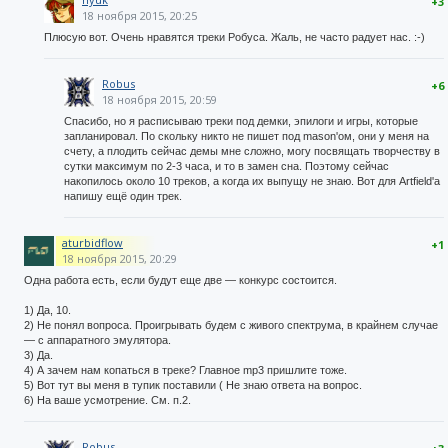
+3
18 ноября 2015, 20:25
Плюсую вот. Очень нравятся треки Робуса. Жаль, не часто радует нас. :-)
Robus
+6
18 ноября 2015, 20:59
Спасибо, но я расписываю треки под демки, эпилоги и игры, которые
запланировал. По скольку никто не пишет под mason'ом, они у меня на
счету, а плодить сейчас демы мне сложно, могу посвящать творчеству в
сутки максимум по 2-3 часа, и то в замен сна. Поэтому сейчас
накопилось около 10 треков, а когда их выпущу не знаю. Вот для Artfield'а
напишу ещё один трек.
aturbidflow
+1
18 ноября 2015, 20:29
Одна работа есть, если будут еще две — конкурс состоится.
1) Да, 10.
2) Не понял вопроса. Проигрывать будем с живого спектрума, в крайнем случае
— с аппаратного эмулятора.
3) Да.
4) А зачем нам копаться в треке? Главное mp3 пришлите тоже.
5) Вот тут вы меня в тупик поставили ( Не знаю ответа на вопрос.
6) На ваше усмотрение. См. п.2.
Robus