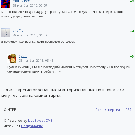
moroz1999
+3
28 ноября 2015, 00:57
Кто-то только что двенадцатую работу заслал. Я-то думал, что мы одни за пять
минут до дедлайна зашлем.
prof4d
+4
28 ноября 2015, 01:08
я не успел, как всегда. хотя немножко осталось
nyuk
+5
28 ноября 2015, 03:48
Будем считать, что я в последний момент метнулся на встречу и на последней
секунде успел принять работу… :-)
Только зарегистрированные и авторизованные пользователи
могут оставлять комментарии.
© HYPE
Полная версия
RSS
© Powered by
LiveStreet CMS
Дизайн от
DesignMobile