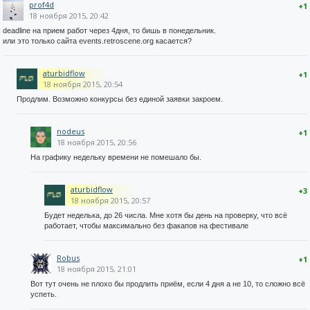
prof4d
+1
18 ноября 2015, 20:42
deadline на прием работ через 4дня, то бишь в понедельник.
или это только сайта events.retroscene.org касается?
aturbidflow
+1
18 ноября 2015, 20:54
Продлим. Возможно конкурсы без единой заявки закроем.
nodeus
+1
18 ноября 2015, 20:56
На графику недельку времени не помешало бы.
aturbidflow
+3
18 ноября 2015, 20:57
Будет неделька, до 26 числа. Мне хотя бы день на проверку, что всё
работает, чтобы максимально без факапов на фестивале
Robus
+1
18 ноября 2015, 21:01
Вот тут очень не плохо бы продлить приём, если 4 дня а не 10, то сложно всё
успеть.