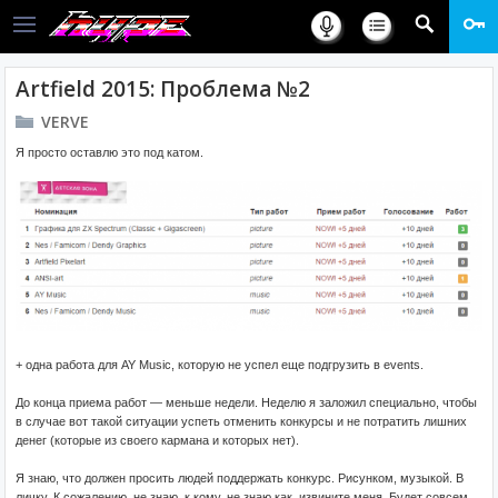
Artfield 2015: Проблема №2
VERVE
Я просто оставлю это под катом.
+ одна работа для AY Music, которую не успел еще подгрузить в events.
До конца приема работ — меньше недели. Неделю я заложил специально, чтобы
в случае вот такой ситуации успеть отменить конкурсы и не потратить лишних
денег (которые из своего кармана и которых нет).
Я знаю, что должен просить людей поддержать конкурс. Рисунком, музыкой. В
личку. К сожалению, не знаю, к кому, не знаю как, извините меня. Будет совсем