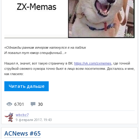
«Однажды ранним вечером наткнулся я на паблик
И повалил тут юмор специфичный...»
Нашел я, значит, вот такую страничку в ВК:
https://vk.com/zxmemes
, где точной
струйкой свежего хумора точно бьют в лицо всем посетителям. Досталось и мне,
как гласило:
Читать дальше
6701
30
wbcbz7
9 февраля 2017, 19:43
ACNews #65