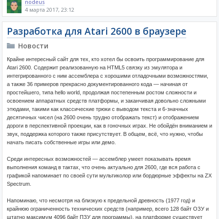
nodeus
4 марта 2017, 23:12
Разработка для Atari 2600 в браузере
Новости
Крайне интересный сайт для тех, кто хотел бы освоить программирование для
Atari 2600. Содержит реализованную на HTML5 связку из эмулятора и
интегрированного с ним ассемблера с хорошими отладочными возможностями,
а также 36 примеров прекрасно документированного кода — начиная от
простейшего, типа hello world, продолжая постепенным ростом сложности и
освоением аппаратных средств платформы, и заканчивая довольно сложными
этюдами, такими как классические трюки с выводом текста и 6-значных
десятичных чисел (на 2600 очень трудно отображать текст) и отображением
дороги в перспективной проекции, как в гоночных играх. Не обойдён вниманием и
звук, поддержка которого также присутствует. В общем, всё, что нужно, чтобы
начать писать собственные игры или демо.
Среди интересных возможностей — ассемблер умеет показывать время
выполнения команд в тактах, что очень актуально для 2600, где вся работа с
графикой напоминает по своей сути мультиколор или бордюрные эффекты на ZX
Spectrum.
Напоминаю, что несмотря на близкую к предельной древность (1977 год) и
крайнюю ограниченность технических средств (например, всего 128 байт ОЗУ и
штатно максимум 4096 байт ПЗУ для программы), на платформе существует