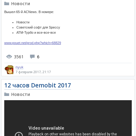
Новости
Вышел 65-й ACNews. В номере:
Новости
Советский софт для Speccy
ATM-Турбо и все-все-все
www.pouet.net/prod.php?which=68829
3561
6
nyuk
7 февраля 2017, 21:17
12 часов Demobit 2017
Новости