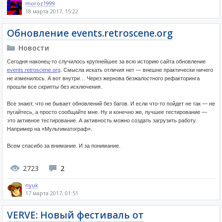
moroz1999
18 марта 2017, 15:22
Обновление events.retroscene.org
Новости
Сегодня наконец-то случилось крупнейшее за всю историю сайта обновление
events.retroscene.org
. Смысла искать отличия нет — внешне практически ничего
не изменилось. А вот внутри… Через жернова безжалостного рефакторинга
прошли все скрипты без исключения.
Все знают, что не бывает обновлений без багов. И если что-то пойдет не так — не
пугайтесь, а просто сообщайте мне. Ну и конечно же, лучшее тестирование —
это активное тестирование. А активность можно создать загрузить работу.
Например на «Мультиматограф».
Всем спасибо за внимание. И за понимание.
2723
2
nyuk
17 марта 2017, 01:51
VERVE: Новый фестиваль от