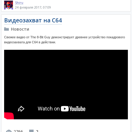
Shiru
24 февраля 2017, 07:09
Видеозахват на C64
Новости
Свежее видео от The 8-Bit Guy демонстрирует древнее устройство покадрового
видеозахвата для С64 в действии.
2766
2