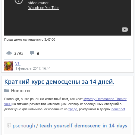
Показ демо начинается с 3:47:00
3793
8
VBI
1 февраля 2017, 16:44
Краткий курс демосцены за 14 дней.
Новости
Psenough, он же ps, он же известный нам, как хост
Mystery Demoscene Theater
9000
на гитхабе разместил компиляцию некоторых обобщенных сведений о
демосцене для новичков, основанных на
треде
, рожденном в дебрях
pouet.net