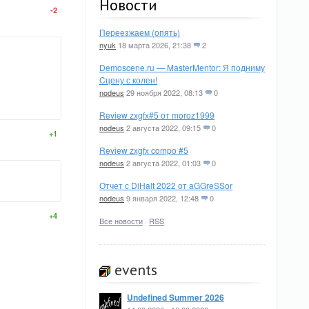
Новости
-2
Переезжаем (опять)
nyuk
18 марта 2026, 21:38
2
Demoscene.ru — MasterMentor: Я подниму
Cцену с колен!
nodeus
29 ноября 2022, 08:13
0
Review zxgfx#5 от moroz1999
nodeus
2 августа 2022, 09:15
0
+1
Review zxgfx compo #5
nodeus
2 августа 2022, 01:03
0
Отчет с DiHalt 2022 от aGGreSSor
nodeus
9 января 2022, 12:48
0
+4
Все новости
·
RSS
events
Undefined Summer 2026