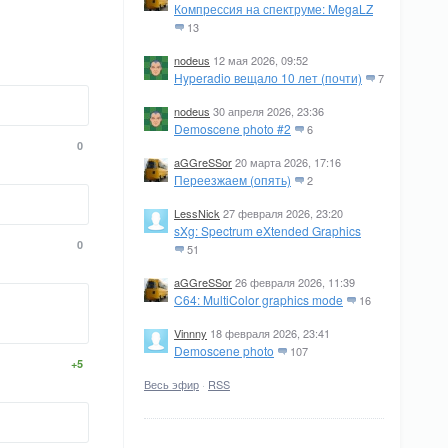
Компрессия на спектруме: MegaLZ
13
nodeus
12 мая 2026, 09:52
Hyperadio вещало 10 лет (почти)
7
nodeus
30 апреля 2026, 23:36
Demoscene photo #2
6
0
aGGreSSor
20 марта 2026, 17:16
Переезжаем (опять)
2
LessNick
27 февраля 2026, 23:20
sXg: Spectrum eXtended Graphics
0
51
aGGreSSor
26 февраля 2026, 11:39
C64: MultiColor graphics mode
16
Vinnny
18 февраля 2026, 23:41
Demoscene photo
107
+5
Весь эфир
·
RSS