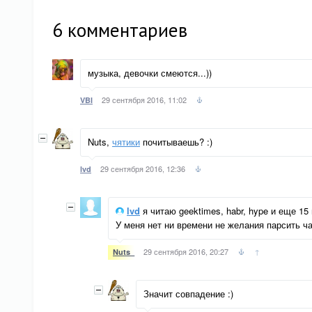
6
комментариев
музыка, девочки смеются...))
29 сентября 2016, 11:02
VBI
Nuts,
чятики
почитываешь? :)
29 сентября 2016, 12:36
lvd
lvd
я читаю geektimes, habr, hype и еще 15
У меня нет ни времени не желания парсить ча
29 сентября 2016, 20:27
↑
Nuts_
Значит совпадение :)