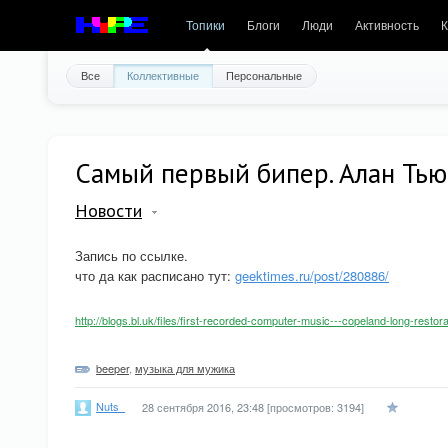
Топики
Блоги
Люди
Активность
К
Все
Коллективные
Персональные
Самый первый бипер. Алан Тью
Новости
Запись по ссылке.
что да как расписано тут:
geektimes.ru/post/280886/
http://blogs.bl.uk/files/first-recorded-computer-music---copeland-long-restor
beeper
,
музыка для мужика
Nuts_
28 сентября 2016, 23:48
[просмотров: 3194]