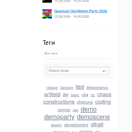
14.08.2026 - 16.08.2026
Quantum Oscillation Party 2026
15.08.2026 - 16.08.2026
Теги
Все теги
8bit
14days
3arulem
8bitworkshop
artfield
ay
chaos
c64
cc
basic
constructions
coding
chiptune
demo
compo
csp
demoparty
demoscene
dihalt
development
design
game