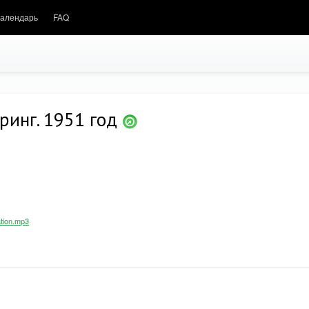
алендарь
FAQ
ринг. 1951 год
ation.mp3