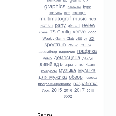
famicom
gfx
faq
graphics
hype
hardware
interview
intro
making of
multimatograf
music
nes
party
review
pixelart
NOT Soft
verve
TS-Config
video
scene
zx
Weekly Game Club
z80
zx
spectrum
ZX-Evo
ZXTune
графика
ассемблер
видеочип
демосцена
демо
денди
дикий адЪ
игры
интро
Кодинг
музыка
музыка
конкурсы
для мужика
обзор
перевод
разработка
программирование
2015
2017
Урок
2016
2018
6502
Блоги