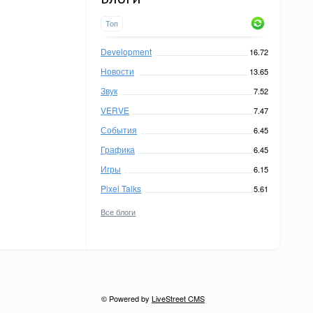
Топ
Development
16.72
Новости
13.65
Звук
7.52
VERVE
7.47
События
6.45
Графика
6.45
Игры
6.15
Pixel Talks
5.61
Все блоги
© Powered by
LiveStreet CMS