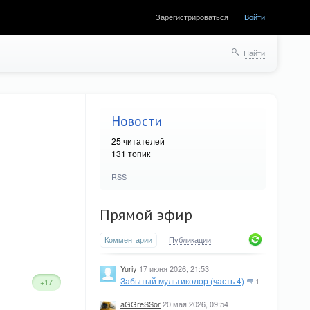
Зарегистрироваться
Войти
Найти
Новости
25
читателей
131 топик
RSS
Прямой эфир
Комментарии
Публикации
Yuriy
17 июня 2026, 21:53
Забытый мультиколор (часть 4)
1
+17
aGGreSSor
20 мая 2026, 09:54