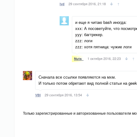
29 сентября 2016, 21:18
↑
lvd
и еще я читаю bash иногда:
xxx: А посоветуйте, что посмотр
yyy: багтрекер.
zzz: логи
zzz: хотя пятница: чужие логи
1 октября 2016, 22:23
↑
Nuts_
Сначала все ссылки появляются на мхм.
И только потом обретают вид полной статьи на geek
29 сентября 2016, 13:54
VBI
Только зарегистрированные и авторизованные пользователи мог