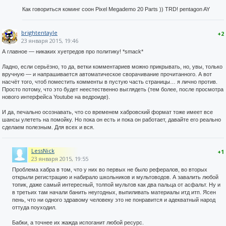
Как говориться коминг соон Pixel Megademo 20 Parts )) TRD! pentagon AY
brightentayle
+2
23 января 2015, 19:46
А главное — никаких хуетредов про политику! *smack*
Ладно, если серьёзно, то да, ветки комментариев можно прикрывать, но, увы, только
вручную — и напрашивается автоматическое сворачивание прочитанного. А вот
насчёт того, чтоб поместить комменты в пустую часть страницы… я лично против.
Просто потому, что это будет неестественно выглядеть (тем более, после просмотра
нового интерфейса Youtube на ведроиде).
И да, печально осознавать, что со временем хабровский формат тоже имеет все
шансы улететь на помойку. Но пока он есть и пока он работает, давайте его реально
сделаем полезным. Для всех и вся.
LessNick
+1
23 января 2015, 19:55
Проблема хабра в том, что у них во первых не было рефералов, во вторых
открыли регистрацию и набирало школьников и мультоводов. А завалить любой
топик, даже самый интересный, толпой мультов как два пальца от асфальт. Ну и
в третьих там начали банить неугодных, выпиливать материалы итд итп. Ясен
пень, что ни одного здравому человеку это не понравится и адекватный народ
оттуда поуходил.
Бабки, а точнее их жажда испоганит любой ресурс.