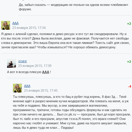
Да, забыл сказать — модерацию
не только
на одном всеми «любимом»
форуме.
AAA
+2
25 января 2015, 17:36
Я демо с алоной сделал, положил в демо ресурс и его тут же смодерировали. Ну и
кто вы после этого? Дема была весёлая, даже не факовая. Получается нет свободы
слова и демократии. Это ваша Европа она вся такая лживая? Тоесть сайт для своих,
зачем пригласили ааа? Чтобы измываться? Не хорошо обижать демосцену.
oisee
+2
25 января 2015, 17:39
А вот я всегда плюсую
AAA
!
AAA
-4
25 января 2015, 17:45
Ты плюсуешь, плюсуешь, а кто то бац и рубит под корень, 8 фаз 3д… Твоё
мнение идёт в разрез мнению кучки модераторов. Им плевать на меня, а уж
на тебя и подавно. Мы мусор, а они зажравшиеся математики,
программисты, трепачи, готовы годы обсуждать формулы и как сделать но
при этом ничего не делать… Был zx.pk.ru — просрали, был дл корп просрали,
был тс лабс и его просрали, апустив тээса.Я понял, это враги спеки!!! Они
нарочно нас гнобят и унижают. Мне сутки, даже на поуете аккуант закрыли,
лишь бы я демо туда не клал… Пидоры!