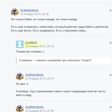
brightentayle
0
23 января 2015, 20:52
Не только бабки, не только имидж, не только жажда.
Есть ещё телевизор с новостями, который работает ради бабок и рейтингов.
Есть ещё бухло. Есть неадекваты. Есть сторонники совка…
LessNick
0
23 января 2015, 20:54
Твоими же словами ;)
А главное — никаких хуетредов про политику! *smack*
brightentayle
0
23 января 2015, 20:57
Ну дык =)
А вообще, под сторонниками совка я ещё и модерацию (или её часть)
имел в виду.
brightentayle
0
23 января 2015, 20:59