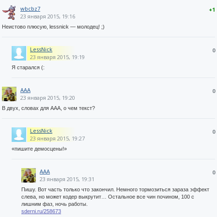
wbcbz7
+1
23 января 2015, 19:16
Неистово плюсую, lessnick — молодец! ;)
LessNick
0
23 января 2015, 19:19
Я старался (:
AAA
0
23 января 2015, 19:20
В двух, словах для ААА, о чем текст?
LessNick
0
23 января 2015, 19:27
«пишите демосцены!»
AAA
0
23 января 2015, 19:31
Пишу. Вот часть только что закончил. Немного тормозиться зараза эффект
слева, но может кодер выкрутит… Остальное все чин почином, 100 с
лишним фаз, ночь работы.
sderni.ru/258673