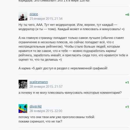
коридора. Это символы!!! Это 1 к в мире 128 КБ
oisee
+6
25 января 2015, 21:54
Ну ты чего, AAA. Тут нет модераторов. Или, вернее, тут каждый —
модератор (и ты — тоже). Каждый может и плюсовать и минусовать! =)
А на главную страницу попадает только самое лучшее (обычно ставят
ограничение в несколько плюсов, но сейчас попадает всё, что с
неотрицательным рейтингом). Чтобы стало больше людей, которым
нравится то же самое, что и тебе — можно подзаработать кармы/
рейтинга, заработать инвайт, и пригласить сюда того, кто нравится тебе и
оценит то, что ты делаешь =)
А карма +5 даёт доступ в раздел с нерелиженной графикой!
scalesmann
+1
28 января 2015, 21:57
а почему я не могу плюсовать-минусовать некоторые комментарии?
diver4d
+1
28 января 2015, 22:00
потому что они твои или уже проголосованы тобой.
покажи скриншот, что не так?