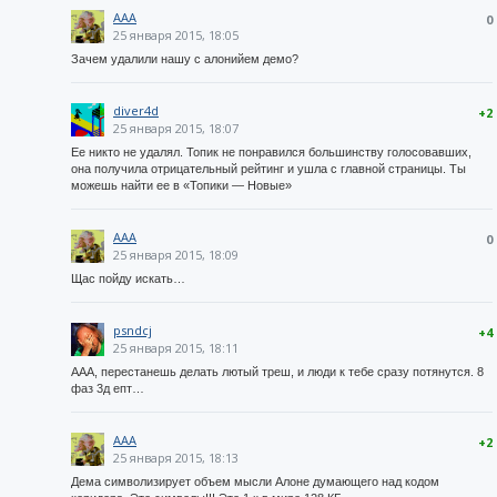
AAA
0
25 января 2015, 18:05
Зачем удалили нашу с алонийем демо?
diver4d
+2
25 января 2015, 18:07
Ее никто не удалял. Топик не понравился большинству голосовавших,
она получила отрицательный рейтинг и ушла с главной страницы. Ты
можешь найти ее в «Топики — Новые»
AAA
0
25 января 2015, 18:09
Щас пойду искать…
psndcj
+4
25 января 2015, 18:11
ААА, перестанешь делать лютый треш, и люди к тебе сразу потянутся. 8
фаз 3д епт…
AAA
+2
25 января 2015, 18:13
Дема символизирует объем мысли Алоне думающего над кодом