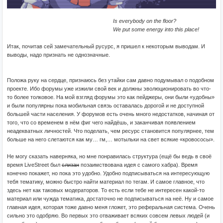
Is everybody on the floor?
We put some energy into this place!
Итак, почитав сей замечательный русурс, я пришел к некоторым выводам. И
выводы, надо признать не однозначные.
Положа руку на сердце, признаюсь без утайки сам давно подумывал о подобном
проекте. Ибо форумы уже изжили свой век и должны эволюционировать во что-
то более толковое. На мой взгляд форумы это как пейджеры, они были «удобны»
и были популярны пока мобильная связь оставалась дорогой и не доступной
большей части населения. У форумов есть очень много недостатков, начиная от
того, что со временем в нём фиг чего найдёшь, и заканчивая появлением
неадекватных личностей. Что поделать, чем ресурс становится популярнее, тем
больше на него слетаются как му… гм,… мотыльки на свет всякие «кровососы».
Не могу сказать наверняка, но мне понравилась структура (ещё бы ведь в своё
время LiveStreet был
слизан
позаимствована идея с самого хабра). Время
конечно покажет, но пока это удобно. Удобно подписываться на интересующую
тебя тематику, можно быстро найти материал по тегам. И самое главное, что
здесь нет как таковых модераторов. То есть если тебе не интересен какой-то
материал или чужда тематика, достаточно не подписываться на неё. Ну и самое
главная идея, которая тоже давно меня гложет, это реферальная система. Очень
сильно это одобряю. Во первых это отваживает всяких совсем левых людей (и