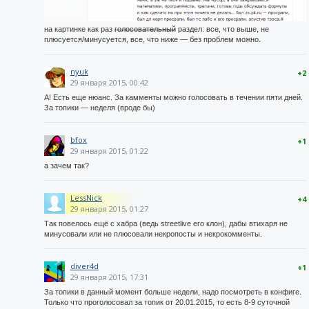
на картинке как раз
голосовательный
раздел: все, что выше, не
плюсуется/минусуется, все, что ниже — без проблем можно.
nyuk
+2
29 января 2015, 00:42
А! Есть еще нюанс. За камменты можно голосовать в течении пяти дней.
За топики — неделя (вроде бы)
bfox
+1
29 января 2015, 01:22
a зачем так?
LessNick
+4
29 января 2015, 01:27
Так повелось ещё с хабра (ведь streetlive его клон), дабы втихаря не
минусовали или не плюсовали некропосты и некрокомменты.
diver4d
+1
29 января 2015, 17:31
За топики в данный момент больше недели, надо посмотреть в конфиге.
Только что проголосовал за топик от 20.01.2015, то есть 8-9 суточной