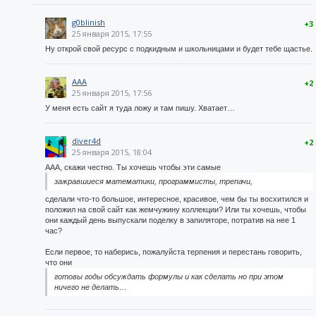
g0blinish
+3
25 января 2015, 17:55
Ну открой свой ресурс с подкидным и школьницами и будет тебе щастье.
AAA
+2
25 января 2015, 17:56
У меня есть сайт я туда ложу и там пишу. Хватает…
diver4d
+2
25 января 2015, 18:04
ААА, скажи честно. Ты хочешь чтобы эти самые
зажравшиеся математики, программисты, трепачи,
сделали что-то большое, интересное, красивое, чем бы ты восхитился и
положил на свой сайт как жемчужину коллекции? Или ты хочешь, чтобы
они каждый день выпускали поделку в запиляторе, потратив на нее 1
час?
Если первое, то наберись, пожалуйста терпения и перестань говорить,
что они
готовы годы обсуждать формулы и как сделать но при этом
ничего не делать…