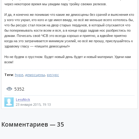
через некоторое время мы увидим пару тройку свежих релизов.
И да, я конечно же понимаю что какие же демосцены без срачей и выяснения кто
у кого что украл, кто кого и где имел ввиду, но всё же меньше всего хотелось бы,
что бы ресурс стал похож на двор старых пердунов, в который спускаются что
бы поперемывать кости всем и вся, а в конце гордо задрав нос разбрестись по
домам. Почесать своё ЧСВ это всегда хорошо и приятно, а вдвойне приятно
когда на это затрачивается минимум усилий, но всё же прошу, прислушайтесь к
здравому гласу — «пишите демосцены!»
Но не будем о грустном. Будет новый день будет и новый материал. Удачи нам
всем!
Теги:
hype
,
демосцены
,
ресурс
5352
LessNick
23 января 2015, 19:13
Комментариев —
35