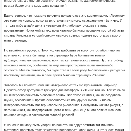
спам ботов), а в случае если кто-то будет бузить (не дай боже конечно же)
всегда будем знать кому дать по шапке :)
Единственное, что пока мне не очень понравилось это комментарии. «Лесенка»
это конечно хорошо, но когда их становится много, на экране уже чёрти что. И
тут уже либо дизайн делать «резиновый», либо как-то скрывать надо
прочитанные. Но на мой взгляд пока хватило бы использование пустой области
справа. Колонка в которой сверху немного ссылок и далее пустота до самого
низа страницы.
Но вернёмся к русурсу. Понятно, что требовать от кого-то что-либо глупо, но
всё-таки хотелось бы, видеть на страницах hype больше не только
публицистических материалов, но и так же технических статей. Пусть это будут
описания железок, особенности кода или просто реализации какого-либо
эффекта. Мне бы хотелось, бы hype стал в своём роде библиотекой и ресурсом
по обмену знаниями, как в своё время было на страницах ZX-Ревю.
Хотелось бы почитать больше материалов от тех же музыкантов например.
Сделать обзор доступных трекеров для платформы ZX и не только. Так же было
бы интересно почитать о базовых вещах, что такое семплы, как их создавать,
шумы, огибающие и прочие особенности AY или других чипов. Было бы
интересно почитать мастер-классы по рисованию. Послушать как кто рисует, с
чего начинает, как подбираются цвета и тени, да и ещё много всяких нюансов,
начиная от идеи и заканчивая готовой работой.
Я конечно не могу быть уверен на все сто, но вдруг почитав тот или иной
материал, новичкам тоже захочется попробовать свои силы. И кто знает, может