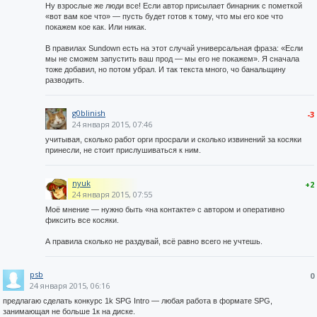
Ну взрослые же люди все! Если автор присылает бинарник с пометкой
«вот вам кое что» — пусть будет готов к тому, что мы его кое что
покажем кое как. Или никак.
В правилах Sundown есть на этот случай универсальная фраза: «Если
мы не сможем запустить ваш прод — мы его не покажем». Я сначала
тоже добавил, но потом убрал. И так текста много, чо банальщину
разводить.
g0blinish
-3
24 января 2015, 07:46
учитывая, сколько работ орги просрали и сколько извинений за косяки
принесли, не стоит прислушиваться к ним.
nyuk
+2
24 января 2015, 07:55
Моё мнение — нужно быть «на контакте» с автором и оперативно
фиксить все косяки.
А правила сколько не раздувай, всё равно всего не учтешь.
psb
0
24 января 2015, 06:16
предлагаю сделать конкурс 1k SPG Intro — любая работа в формате SPG,
занимающая не больше 1к на диске.