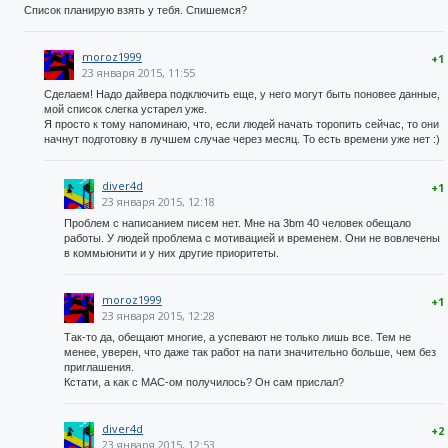
Список планирую взять у тебя. Спишемся?
moroz1999
+1
23 января 2015, 11:55
Сделаем! Надо дайвера подключить еще, у него могут быть поновее данные,
мой список слегка устарел уже.
Я просто к тому напоминаю, что, если людей начать торопить сейчас, то они
начнут подготовку в лучшем случае через месяц. То есть времени уже нет :)
diver4d
+1
23 января 2015, 12:18
Проблем с написанием писем нет. Мне на 3bm 40 человек обещало
работы. У людей проблема с мотивацией и временем. Они не вовлечены
в коммьюнити и у них другие приоритеты.
moroz1999
+1
23 января 2015, 12:28
Так-то да, обещают многие, а успевают не только лишь все. Тем не
менее, уверен, что даже так работ на пати значительно больше, чем без
приглашения.
Кстати, а как с MAC-ом получилось? Он сам прислал?
diver4d
+2
23 января 2015, 12:53