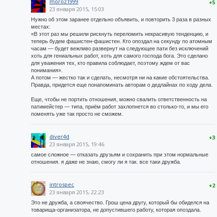
moroz1999
+5
23 января 2015, 15:03
Нужно об этом заранее отдельно объявить, и повторить 3 раза в разных
местах:
«В этот раз мы решили рискнуть переломить некрасивую тенденцию, и
теперь будем фашистен-фашистен. Кто опоздал на секунду по атомным
часам — будет вежливо развернут на следующее пати без исключений
хоть для гениальных работ, хоть для самого господа бога. Это сделано
для уважения тех, кто правила соблюдает, поэтому ждем от вас
понимания».
А потом — жестко так и сделать, несмотря ни на какие обстоятельства.
Правда, придется еще понапоминать авторам о дедлайнах по ходу дела.
Еще, чтобы не портить отношения, можно свалить ответственность на
патимейстер — типа, приём работ захлопнется во столько-то, и мы его
поменять уже так просто не сможем.
diver4d
+3
23 января 2015, 19:46
самое сложное — отказать друзьям и сохранить при этом нормальные
отношения. я даже не знаю, смогу ли я так. все таки дружба.
introspec
+2
23 января 2015, 22:23
Это не дружба, а своячество. Грош цена другу, который бы обиделся на
товарища-организатора, не допустившего работу, которая опоздала.