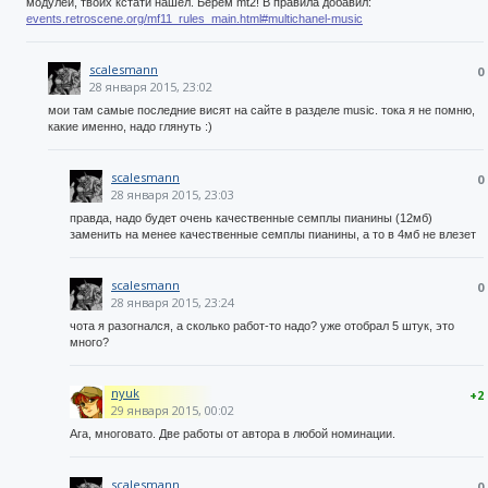
модулей, твоих кстати нашел. Берем mt2! В правила добавил:
events.retroscene.org/mf11_rules_main.html#multichanel-music
scalesmann
0
28 января 2015, 23:02
мои там самые последние висят на сайте в разделе music. тока я не помню,
какие именно, надо глянуть :)
scalesmann
0
28 января 2015, 23:03
правда, надо будет очень качественные семплы пианины (12мб)
заменить на менее качественные семплы пианины, а то в 4мб не влезет
scalesmann
0
28 января 2015, 23:24
чота я разогнался, а сколько работ-то надо? уже отобрал 5 штук, это
много?
nyuk
+2
29 января 2015, 00:02
Ага, многовато. Две работы от автора в любой номинации.
scalesmann
0