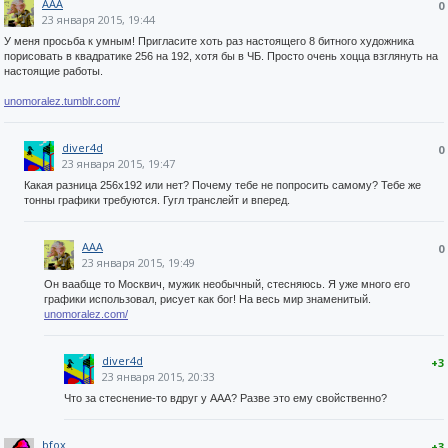
AAA
0
23 января 2015, 19:44
У меня просьба к умным! Пригласите хоть раз настоящего 8 битного художника
порисовать в квадратике 256 на 192, хотя бы в ЧБ. Просто очень хоцца взглянуть на
настоящие работы.
unomoralez.tumblr.com/
diver4d
0
23 января 2015, 19:47
Какая разница 256х192 или нет? Почему тебе не попросить самому? Тебе же
тонны графики требуются. Гугл транслейт и вперед.
AAA
0
23 января 2015, 19:49
Он ваабще то Москвич, мужик необычный, стесняюсь. Я уже много его
графики использовал, рисует как бог! На весь мир знаменитый.
unomoralez.com/
diver4d
+3
23 января 2015, 20:33
Что за стеснение-то вдруг у ААА? Разве это ему свойственно?
bfox
+3