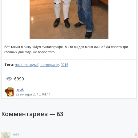
Вот таким я вижу «Мультиматограф». А что он для меня лично? Да просто три
главных дня года, не более того.
Теги:
multimatograf
,
demoparty
,
2015
6990
nyuk
22 января 2015, 04:11
Комментариев —
63
AAA
-8