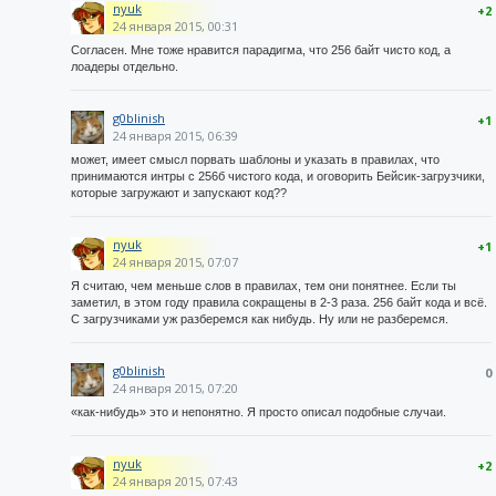
nyuk
+2
24 января 2015, 00:31
Согласен. Мне тоже нравится парадигма, что 256 байт чисто код, а
лоадеры отдельно.
g0blinish
+1
24 января 2015, 06:39
может, имеет смысл порвать шаблоны и указать в правилах, что
принимаются интры с 256б чистого кода, и оговорить Бейсик-загрузчики,
которые загружают и запускают код??
nyuk
+1
24 января 2015, 07:07
Я считаю, чем меньше слов в правилах, тем они понятнее. Если ты
заметил, в этом году правила сокращены в 2-3 раза. 256 байт кода и всё.
С загрузчиками уж разберемся как нибудь. Ну или не разберемся.
g0blinish
0
24 января 2015, 07:20
«как-нибудь» это и непонятно. Я просто описал подобные случаи.
nyuk
+2
24 января 2015, 07:43