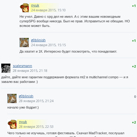
nyuk
+1
24 января 2015, 15:10
Не учел. Давно с spg дел не имел. А с этим вашим новомодным
суперSPG вообще никогда. Был не прав. Исправиться не обещаю. НО
всякое может быть.
g0blinish
+1
24 января 2015, 15:15
Да хватит и 1К. Интересно будет посмотреть, что понаделают.
scalesmann
+2
28 января 2015, 21:18
дайте, дайте мне гарантии поддержания формата mt2 в multichannel compo — и я
завалю вас работами :)
g0blinish
0
28 января 2015, 21:24
начало уже бодрит:)
nyuk
+2
28 января 2015, 22:53
Чего только не изучишь, готовя фестиваль. Скачал MadTracker, послушал