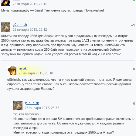
23 января 2015, 21:16
Мультиматографу — быть! Там очень круто, правда. Приезжайте!
g0blinish
+1
23 января 2015, 22:12
Кстати, по поводу 256б для Атари. столкнулся с радикальным взглядом на интро:
256б полное как есть, даже без заголовка. товарищ JAC! слегка попенял, что я читер
и т.д. пришлось ему напомнить про правила Silly Venture. И теперь непойми что
делать — втискивать код в 250 байт или переходить на экзотический бейсик-
загрузчик бинарного кода? Либо упереться рогом в голый код 256б как есть?
nyuk
0
23 января 2015, 23:10
g0blinish, так уж сложилось, что ты у нас главный эксперт по атари. Я сам хотел
спросить у тебя то же самое. Как быть, чтобы соответствовать рекомендациям
лучших атариеводов Европы?
g0blinish
0
23 января 2015, 23:36
тю, как пафосно:)
Из опыта общения с оргами SV вышло только требование правил включить в
.xex заголовок для запуска. Остальное я уже описал, у каждого разный
взгляд на интры.
Мне интересно, откуда появилась эта традиция 256б для Атари?