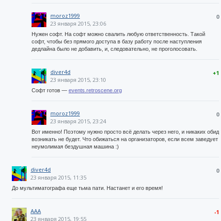
moroz1999
0
23 января 2015, 23:06
Нужен софт. На софт можно свалить любую ответственность. Такой
софт, чтобы без прямого доступа в базу работу после наступления
дедлайна было не добавить, и, следовательно, не проголосовать.
diver4d
+1
23 января 2015, 23:10
Софт готов —
events.retroscene.org
moroz1999
0
23 января 2015, 23:24
Вот именно! Поэтому нужно просто всё делать через него, и никаких обид
возникать не будет. Что обижаться на организаторов, если всем заведует
неумолимая бездушная машина :)
diver4d
0
23 января 2015, 11:35
До мультиматографа еще тьма пати. Настанет и его время!
AAA
-1
23 января 2015, 19:55