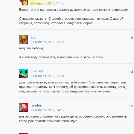
23 января 2015, 11:45
Более того, я на полном серьезе думал в этом году включить преселект.
Страшно, аж жуть. С одной стороны понимаешь, что надо. С другой
стороны, автор ведь старался, надеялся, верил…
VBI
0
23 января 2015, 12:18
надо по любому.
я в том году облажался, были причины. в этом не хочу.
diver4d
+4
23 января 2015, 12:21
Для преселекта нужны а) эксперты б) время. Это означает перестать
принимать работы за N часов/дней до компо и сказать «ребята, алес,
следующее пати смотрите по календарю». Без исключений.
random
+1
23 января 2015, 14:12
вот это само сложное, на самом деле. особенно сложно это поменять
когда уже практически все этого ждут.