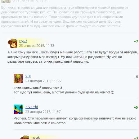
23 января 2015, 11:25
Вот нюка ты написал, два дня провисела твоя объявления и никакой реакции от
демосценеров тусящих тут нет. Не нравиться им твой мультиматограф, не
нравиться то что ты написал. Твои правила идут в разрез с обшепринятыми
правилами патей. И ты сразу не удел. Виш как оно на самом деле. Вот она,
краеуголина то! Или будь как все или не фига не выйдет на сцене пентевы.
nyuk
+7
23 января 2015, 11:33
А я не хочу как все. Пусть будет меньше работ. Зато это будут проды от авторов,
которые разделяют мои взгляды. Ну или частично разделяют. Ну или не
разделяют совсем, зато нюк прикольный перец, чо.
VBI
0
23 января 2015, 11:35
«нюк прикольный перец, чо» :)
вот щас тут напишешь, а потом должен буду дему на компо! :))
diver4d
+5
23 января 2015, 11:37
Респект. Это переломный момент, когда организатор заявляет: мне не важно
количество, мне важно качество.
nyuk
+3