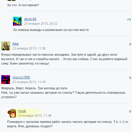
За что -6 поставили?
diver4d
+1
23 января 2015, 20:32
За ложные выводы и разжигание на пустом месте.
AAA
0
23 января 2015, 11:38
Вчера переделывал части пиксель мегадемо. Застрял в одной, до двух ночи
мучился. И так и сяк и спрайты менял… Устал как собака. Счас на работе вареный
сижу. Блин запилятор это вещь!
moroz1999
0
23 января 2015, 11:45
Февраль, Март, Апрель. Три месяца до пати.
Нюк, ты уже начал зазывать авторов по списку? Такую деятельность планируешь
устроить?
nyuk
0
23 января 2015, 11:48
Планирую с началом приема работ начать писать авторам по списку. Т.е. с 1-го
марта. Или, думаешь поздно?