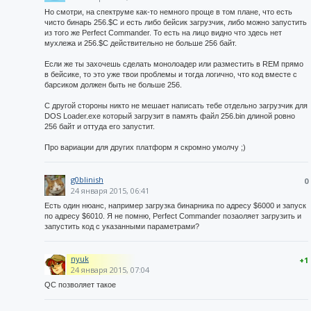
Но смотри, на спектруме как-то немного проще в том плане, что есть
чисто бинарь 256.$C и есть либо бейсик загрузчик, либо можно запустить
из того же Perfect Commander. То есть на лицо видно что здесь нет
мухлежа и 256.$C действительно не больше 256 байт.
Если же ты захочешь сделать монолоадер или разместить в REM прямо
в бейсике, то это уже твои проблемы и тогда логично, что код вместе с
барсиком должен быть не больше 256.
С другой стороны никто не мешает написать тебе отдельно загрузчик для
DOS Loader.exe который загрузит в память файл 256.bin длиной ровно
256 байт и оттуда его запустит.
Про вариации для других платформ я скромно умолчу ;)
g0blinish
0
24 января 2015, 06:41
Есть один нюанс, например загрузка бинарника по адресу $6000 и запуск
по адресу $6010. Я не помню, Perfect Commander позаоляет загрузить и
запустить код с указанными параметрами?
nyuk
+1
24 января 2015, 07:04
QC позволяет такое