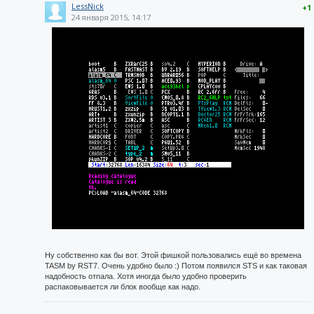
LessNick
+1
24 января 2015, 14:17
Ну собственно как бы вот. Этой фишкой пользовались ещё во времена
TASM by RST7. Очень удобно было :) Потом появился STS и как таковая
надобность отпала. Хотя иногда было удобно проверить
распаковывается ли блок вообще как надо.