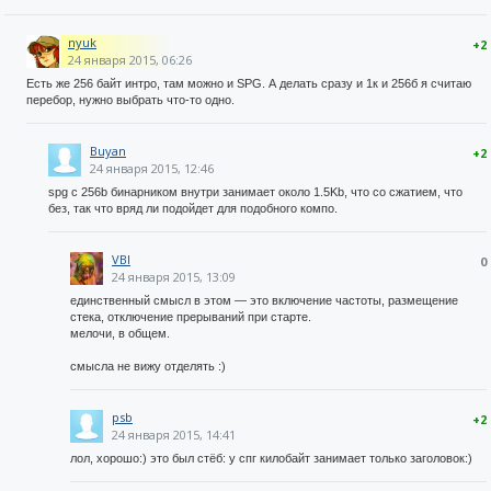
nyuk
+2
24 января 2015, 06:26
Есть же 256 байт интро, там можно и SPG. А делать сразу и 1к и 256б я считаю
перебор, нужно выбрать что-то одно.
Buyan
+2
24 января 2015, 12:46
spg c 256b бинарником внутри занимает около 1.5Kb, что со сжатием, что
без, так что вряд ли подойдет для подобного компо.
VBI
0
24 января 2015, 13:09
единственный смысл в этом — это включение частоты, размещение
стека, отключение прерываний при старте.
мелочи, в общем.
смысла не вижу отделять :)
psb
+2
24 января 2015, 14:41
лол, хорошо:) это был стёб: у спг килобайт занимает только заголовок:)