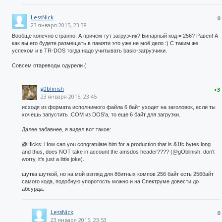
LessNick
0
23 января 2015, 23:38
Вообще конечно странно. А причём тут загрузчик? Бинарный код = 256? Равен! А
как вы его будете размещать в памяти это уже не моё дело :) С таким же
успехом и в TR-DOS тогда надо учитывать basic-загрузчики.
Совсем отареводы одурели (:
g0blinish
+3
23 января 2015, 23:45
исходя из формата исполнимого файла 6 байт уходит на заголовок, если ты
хочешь запустить .COM из DOS'a, то еще 6 байт для загрузки.
Далее забавнее, я видел вот такое:
@Hicks: How can you congratulate him for a production that is &1fc bytes long
and thus, does NOT take in account the amsdos header???? (@gOblinish: don't
worry, it's just a little joke).
шутка шуткой, но на мой взгляд для 8битных компов 256 байт есть 256байт
самого кода, подобную упоротость можно и на Спектруме довести до
абсурда.
LessNick
0
23 января 2015, 23:53