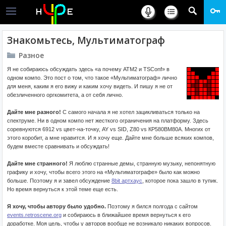
Знакомьтесь, Мультиматограф
Разное
Я не собираюсь обсуждать здесь «а почему АТМ2 и TSConf» в
одном компо. Это пост о том, что такое «Мультиматограф» лично
для меня, каким я его вижу и каким хочу видеть. И пишу я не от
обезличенного оргкомитета, а от себя лично.
Дайте мне разного!
С самого начала я не хотел зацикливаться только на
спектруме. Ни в одном компо нет жесткого ограничения на платформу. Здесь
соревнуются 6912 vs цвет-на-точку, AY vs SID, Z80 vs КР580ВМ80А. Многих от
этого коробит, а мне нравится. И я хочу еще. Дайте мне больше всяких компов,
будем вместе сравнивать и обсуждать!
Дайте мне странного!
Я люблю странные демы, странную музыку, непонятную
графику и хочу, чтобы всего этого на «Мультиматографе» было как можно
больше. Поэтому я и завел обсуждение
8bit артхаус
, которое пока зашло в тупик.
Но время вернуться к этой теме еще есть.
Я хочу, чтобы автору было удобно.
Поэтому я бился полгода с сайтом
events.retroscene.org
и собираюсь в ближайшее время вернуться к его
доработке. Моя цель, чтобы у авторов вообще не возникало никаких вопросов.