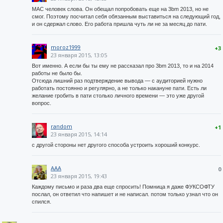
МАС человек слова. Он обещал попробовать еще на 3bm 2013, но не
смог. Поэтому посчитал себя обязанным выставиться на следующий год,
и он сдержал слово. Его работа пришла чуть ли не за месяц до пати.
moroz1999
+3
23 января 2015, 13:05
Вот именно. А если бы ты ему не рассказал про 3bm 2013, то и на 2014
работы не было бы.
Отсюда лишний раз подтверждение вывода — с аудиторией нужно
работать постоянно и регулярно, а не только накануне пати. Есть ли
желание гробить в пати столько личного времени — это уже другой
вопрос.
random
+1
23 января 2015, 14:14
с другой стороны нет другого способа устроить хороший конкурс.
AAA
0
23 января 2015, 19:43
Каждому письмо и раза два еще спросить! Помница я даже ФУКСОФТУ
послал, он ответил что напишет и не написал. потом только узнал что он
спился.