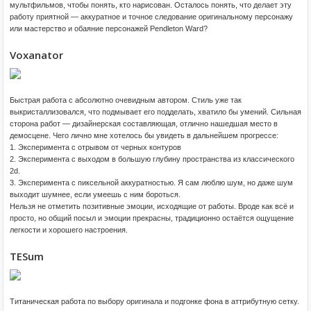
мультфильмов, чтобы понять, кто нарисован. Осталось понять, что делает эту
работу приятной — аккуратное и точное следование оригинальному персонажу
или мастерство и обаяние персонажей Pendleton Ward?
Voxanator
Быстрая работа с абсолютно очевидным автором. Стиль уже так
выкристаллизовался, что подмывает его подделать, хватило бы умений. Сильная
сторона работ — дизайнерская составляющая, отлично нашедшая место в
демосцене. Чего лично мне хотелось бы увидеть в дальнейшем прогрессе:
1. Эксперимента с отрывом от черных контуров
2. Эксперимента с выходом в большую глубину пространства из классического
2d.
3. Эксперимента с пиксельной аккуратностью. Я сам люблю шум, но даже шум
выходит шумнее, если умеешь с ним бороться.
Нельзя не отметить позитивные эмоции, исходящие от работы. Вроде как всё и
просто, но общий посыл и эмоции прекрасны, традиционно остаётся ощущение
легкости и хорошего настроения.
TESum
Титаническая работа по выбору оригинала и подгонке фона в аттрибутную сетку.