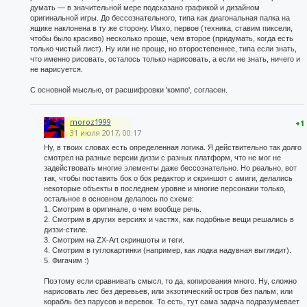
думать — в значительной мере подсказано графикой и дизайном
оригинальной игры. До бессознательного, типа как диагональная палка на
ящике наклонена в ту же сторону. Имхо, первое (техника, ставим пиксели,
чтобы было красиво) несколько проще, чем второе (придумать, когда есть
только чистый лист). Ну или не проще, но второстепеннее, типа если знать,
что именно рисовать, осталось только нарисовать, а если не знать, ничего и
не нарисуется.
С основной мыслью, от расшифровки 'компо', согласен.
moroz1999
+1
31 июля 2017, 00:17
Ну, в твоих словах есть определенная логика. Я действительно так долго
смотрел на разные версии диззи с разных платформ, что не мог не
задействовать многие элементы даже бессознательно. Но реально, вот
так, чтобы поставить бок о бок редактор и скриншот с амиги, делались
некоторые объекты в последнем уровне и многие персонажи только,
остальное в основном делалось по схеме:
1. Смотрим в оригинале, о чем вообще речь.
2. Смотрим в других версиях и частях, как подобные вещи решались в
диззи-стиле.
3. Смотрим на ZX-Art скриншоты и теги.
4. Смотрим в гуглокартинки (например, как лодка надувная выглядит).
5. Фигачим :)
Поэтому если сравнивать смысл, то да, копирования много. Ну, сложно
нарисовать лес без деревьев, или экзотический остров без пальм, или
корабль без парусов и веревок. То есть, тут сама задача подразумевает