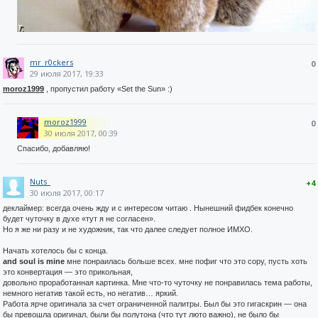
mr_r0ckers
0
29 июля 2017, 19:33
moroz1999
, пропустил работу «Set the Sun» :)
moroz1999
0
30 июля 2017, 00:39
Спасибо, добавляю!
Nuts_
+4
30 июля 2017, 00:17
деклаймер: всегда очень жду и с интересом читаю . Нынешний фидбек конечно
будет чуточку в духе «тут я не согласен».
Но я же ни разу и не художник, так что далее следует полное ИМХО.
Начать хотелось бы с конца.
and soul is mine
мне понраилась больше всех. мне пофиг что это copy, пусть хоть
это конвертация — это прикольная,
довольно проработанная картинка. Мне что-то чуточку не понравилась тема работы,
немного негатив такой есть, но негатив… яркий.
Работа ярче оригинала за счет ограниченной палитры. Был бы это гигаскрин — она
бы превошла оригинал, были бы полутона (что тут люто важно), не было бы