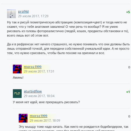
prof4d
+5
29 июля 2017, 17:29
Ну так и рисуй геометрическую абстракцию (композиция+цвет) и тогда никто не
скажет, что у тебя анатомия завалена! О чем речь-то вообще? Я не умею
рисовать из головы фотореалистично (людей, кошек, предметы обстановки и тк),
всего лишь вот об этом вот.
Да и в рефренсах нет ничего страшного, но нужно понимать что они должны быть
лишь отправной точкой, для передачи собственной уникальной идеи. А не просто
тем, что нужно срисовать, чтобы было похоже на оригинал и все.
moroz1999
0
29 июля 2017, 17:31
Аминь!
aturbidflow
+1
29 июля 2017, 18:04
У меня нет идей, мне прекращать рисовать?
moroz1999
0
29 июля 2017, 18:09
Эту мыщцу тоже надо качать. Как никто не рождается бодибилдером, так