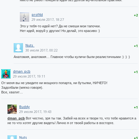
никто не умеет генерить идеи без долгой мучительной практики.
prof4d
+2
29 июля 2017, 18:27
Это у тебя-то идей нет? Да не смеши мои тапочки.
Нет идей, воруй у других! Но делай, это красиво :)
Nuts_
+1
30 июля 2017, 00:22
Анатомия, анатомия… Главное чтобы куличи были реалистичными :) :) :)
dman_pcb
+1
29 июля 2017, 19:11
От меня вы не увидите ни мощного попарта, ни бутылки, НИЧЕГО!
Задолбали (мягко говоря).
Все, хватит…
Buddy
+1
29 июля 2017, 19:43
dman_pcb
Вот честно, зря ты так. Забей на всех и твори то, что тебе нравится а
не то что хотят другие видеть! Лично я от твоей работы в восторге.
Nuts_
+1