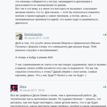
эти пионеры собираются у костра, награждаются дипломами и
разъезжаются из пионерлагеря по домам.
Вот так я это вижу, и у меня это восторга не вызывает, а вызывает
желание менять что-то. Для начала — хотя бы попытаться поменять
мнение о происходящем у самих пионеров, а потом, авось, и
пионервожатые проникнутся идеей, что нужно куда-то развиваться,
двигаться.
DenisGrachev
+4
30 июля 2017, 12:00
Дело в том, что сугубо лично мнение Мороза и сферического Васьки
Пупкина с форума хзпкру это совершенно две разные вещи. Тебя
реально слушают и воспринимают.
А теперь я войду в режим ААА:
У нас соревнования не элиты и не настоящих художников, просто мужики
в рамках своего хобби пытаются хоть как-то выразится. Что вы так
серьёзно относитесь к этому? Давай уберём с пати копии, слабые
картинки, демы. Что у нас будет? Ничего у нас не будет :)
Shiru
+3
30 июля 2017, 18:06
Всё же графика в Диззи ближе к копии, чем к оригинальной работе. Да,
техническая часть выполнена заново. Но художественная — решить, что
рисовать, как оно будет выглядеть, какие детали иметь, что и где будет
располагаться, какую цветовую гамму выбрать, вообще в каком направлении