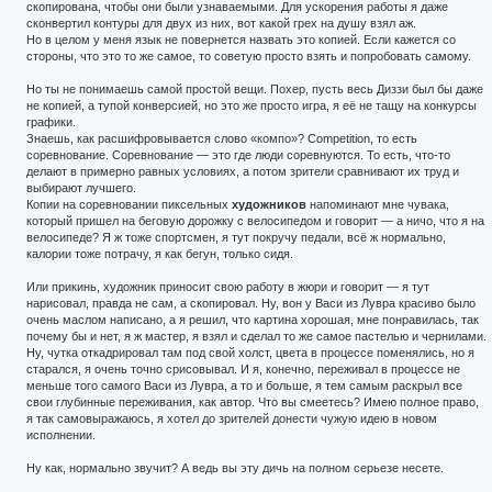
скопирована, чтобы они были узнаваемыми. Для ускорения работы я даже
сконвертил контуры для двух из них, вот какой грех на душу взял аж.
Но в целом у меня язык не повернется назвать это копией. Если кажется со
стороны, что это то же самое, то советую просто взять и попробовать самому.
Но ты не понимаешь самой простой вещи. Похер, пусть весь Диззи был бы даже
не копией, а тупой конверсией, но это же просто игра, я её не тащу на конкурсы
графики.
Знаешь, как расшифровывается слово «компо»? Competition, то есть
соревнование. Соревнование — это где люди соревнуются. То есть, что-то
делают в примерно равных условиях, а потом зрители сравнивают их труд и
выбирают лучшего.
Копии на соревновании пиксельных
художников
напоминают мне чувака,
который пришел на беговую дорожку с велосипедом и говорит — а ничо, что я на
велосипеде? Я ж тоже спортсмен, я тут покручу педали, всё ж нормально,
калории тоже потрачу, я как бегун, только сидя.
Или прикинь, художник приносит свою работу в жюри и говорит — я тут
нарисовал, правда не сам, а скопировал. Ну, вон у Васи из Лувра красиво было
очень маслом написано, а я решил, что картина хорошая, мне понравилась, так
почему бы и нет, я ж мастер, я взял и сделал то же самое пастелью и чернилами.
Ну, чутка откадрировал там под свой холст, цвета в процессе поменялись, но я
старался, я очень точно срисовывал. И я, конечно, переживал в процессе не
меньше того самого Васи из Лувра, а то и больше, я тем самым раскрыл все
свои глубинные переживания, как автор. Что вы смеетесь? Имею полное право,
я так самовыражаюсь, я хотел до зрителей донести чужую идею в новом
исполнении.
Ну как, нормально звучит? А ведь вы эту дичь на полном серьезе несете.