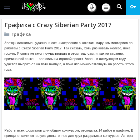
Графика с Crazy Siberian Party 2017
Графика
Звезды сложились удачно, и есть настроение высказать пару комментариев по
работам с Crazy Siberian Party 2017. Так сказать, хоть раз ковать железо, пока
горячо. Я опять не смог поучаствовать в этом году сам, и, как ни странно,
причина всё та же — все силы на игровой проект. Авось, в следующем году
удастся выбраться на пати вживую, а пока что можно взглянуть на работы этого
года.
Работы всех форматов шли общим конкурсом, отсюда аж 14 работ в графике. В
принципе, количество уже достаточное для двух раздельных конкурсов. Авторы