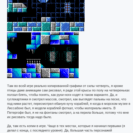
Там во всей игре реально копированной графики от силы четверть, я кроме
птицы даже анимацим сам рисовал, я ради этой крысы по полу на четвереньках
ползал блять, чтобы понять, как руки-ноги ходят в таком варианте. Да, и
гуглокартинки я смотрел массов, смотрел, как выглядят пальмы на песке, что
под ними растет, пересмотрел ебаную кучу кораблей, я когда в морском музее в
Лиссабоне был, я модели кораблей фоткал, чтобы материалы иметь. В
Петергофе был, я не на фонтаны смотрел, а на перила больше, потому что мне
их рисовать тогда надо было.
Да, там есть копии в игре. Чаще в тех местах, которые я начинал первыми (я
делал с конца, с последнего уровня). Да, большая часть персонажей