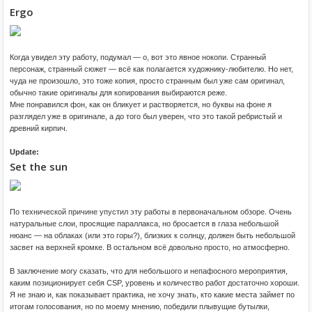
Ergo
Когда увидел эту работу, подумал — о, вот это явное нокопи. Странный
персонаж, странный сюжет — всё как полагается художнику-любителю. Но нет,
чуда не произошло, это тоже копия, просто странным был уже сам оригинал,
обычно такие оригиналы для копирования выбираются реже.
Мне понравился фон, как он бликует и растворяется, но буквы на фоне я
разглядел уже в оригинале, а до того был уверен, что это такой ребристый и
древний кирпич.
Update:
Set the sun
По технической причине упустил эту работы в первоначальном обзоре. Очень
натуральные слои, просящие параллакса, но бросается в глаза небольшой
нюанс — на облаках (или это горы?), близких к солнцу, должен быть небольшой
засвет на верхней кромке. В остальном всё довольно просто, но атмосферно.
В заключение могу сказать, что для небольшого и непафосного мероприятия,
каким позиционирует себя CSP, уровень и количество работ достаточно хороши.
Я не знаю и, как показывает практика, не хочу знать, кто какие места займет по
итогам голосования, но по моему мнению, победили плывущие бутылки,