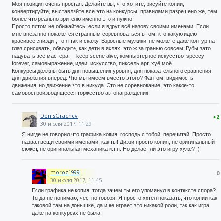
Моя позиция очень простая. Делайте вы, что хотите, рисуйте копии,
конвертируйте, выставляйте все это на конкурсы, правилами разрешено же, тем
более что реально зрителю именно это и нужно.
Просто потом не обижайтесь, если я вдруг всё назову своими именами. Если
мне внезапно покажется странным соревноваться в том, кто какую идею
красивее спиздит, то я так и скажу. Взрослые мужики, не можете даже контур на
глаз срисовать, обводите, как дети в яслях, это ж за гранью совсем. Губы зато
надувать все мастера — keep scene alive, компьютерное искусство, speecy
forever, самовыражение, идеи, искусство, пиксель арт, хуё моё.
Конкурсы должны быть для повышения уровня, для показательного сравнения,
для движения вперед. Что мы имеем вместо этого? Фантом, видимость
движения, но движение это в никуда. Это не соревнование, это какое-то
самовоспроизводящееся торжество автонаграждения.
DenisGrachev
+2
30 июля 2017, 11:29
Я нигде не говорил что графика копия, господь с тобой, перечитай. Просто
назвал вещи своими именами, как ты! Диззи просто копия, не оригинальный
сюжет, не оригинальная механика и.т.п. Но делает ли это игру хуже? :)
moroz1999
0
30 июля 2017, 11:45
Если графика не копия, тогда зачем ты его упомянул в контексте спора?
Тогда не понимаю, честно говоря. Я просто хотел показать, что копии как
таковой там на донышке, да и не играет это никакой роли, так как игра
даже на конкурсах не была.