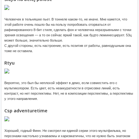
Человечек в тельняшке пьет. В тоннеле каком-то, не иначе. Мне кажется, что
этой работе очень пошло бы на пользу попробовать оторваться от
рафинированного 8-бит стиля, сделать фон и человечка неразрывными с точки
зрения освещения — а то он сейчас яркий такой, как будто люминесцирует. 53ц
может больше, значительно больше.
С другой стороны, есть настроение, есть позитив от работы, равнодушным она
тоже не оставила.
Rtyu
Вероятно, это был бы неплохой эффект в демо, если совместить его с
мультиколором. Есть цвет, есть неаккуратности в отрисовке линий, есть
контраст, но нет перспективы. Нет, не в композиции перспективы, а перспективы
у этого направления.
Csp adventuretime
Хороший, годный Финн. Не смотрел ни единой серии этого мультфильма, но
персонажи настолько узнаваемы и харизматичны, что не нужно быть знатоком