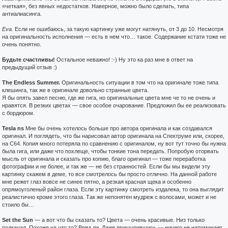
«четкая», без явных недостатков. Наверное, можно было сделать, типа
антиалиасинга.
Eva.
Если не ошибаюсь, за такую картинку уже могут натянуть, от 3 до 10. Несмотря
на оригинальность исполнения — есть в нем что… такое. Содержание кстати тоже не
очень понятно.
Будьте счастливы!
Остальное неважно! :-) Ну это ка раз мне в ответ на
предыдущий отзыв :)
The Endless Summer.
Оригинальность ситуации в том что на оригинале тоже типа
клешинга, так же в оригинале довольно странные цвета.
Я бы опять завел песню, где же гига, но оригинальные цвета мне че то не очень и
нравятся. В резких цветах — свое особое очарование. Предложил бы ее реализовать
с бордюром.
Tesla ns
Мне бы очень хотелось больше про автора оригинала и как создавался
оригинал. И поглядеть, что бы нарисовал автор оригинала на Спектруме или, скорее,
на С64. Копия много потеряла по сравнению с оригиналом, ну вот тут точно бы нужна
была гига, или даже что похлеще, чтобы тонкие тона передать. Попробую оторвать
мысль от оригинала и сказать про копию, благо оригинал — тоже переработка
фотографии и не более, и так же — не без странностей. Если бы мы видели эту
картинку скажем в деме, то все смотрелось бы просто отлично. На данной работе
мне режет глаз вовсе не синее пятно, а резкая красная щека и особенно
опрямоуголеный район глаза. Если эту картинку смотреть издалека, то она выглядит
реалистично кроме этого глаза. Так же непонятен мудреж с волосами, может и не
стоило бы…
Set the Sun
— а вот что бы сказать то? Цвета — очень красивые. Низ только
подкачал. Похоже на что то? Вряд ли. Даже прищурившись — ничего не напоминает.