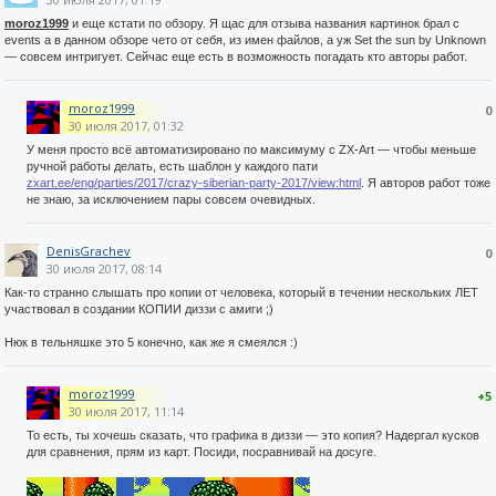
moroz1999
и еще кстати по обзору. Я щас для отзыва названия картинок брал с
events а в данном обзоре чето от себя, из имен файлов, а уж Set the sun by Unknown
— совсем интригует. Сейчас еще есть в возможность погадать кто авторы работ.
moroz1999
0
30 июля 2017, 01:32
У меня просто всё автоматизировано по максимуму с ZX-Art — чтобы меньше
ручной работы делать, есть шаблон у каждого пати
zxart.ee/eng/parties/2017/crazy-siberian-party-2017/view:html
. Я авторов работ тоже
не знаю, за исключением пары совсем очевидных.
DenisGrachev
0
30 июля 2017, 08:14
Как-то странно слышать про копии от человека, который в течении нескольких ЛЕТ
участвовал в создании КОПИИ диззи с амиги ;)
Нюк в тельняшке это 5 конечно, как же я смеялся :)
moroz1999
+5
30 июля 2017, 11:14
То есть, ты хочешь сказать, что графика в диззи — это копия? Надергал кусков
для сравнения, прям из карт. Посиди, посравнивай на досуге.