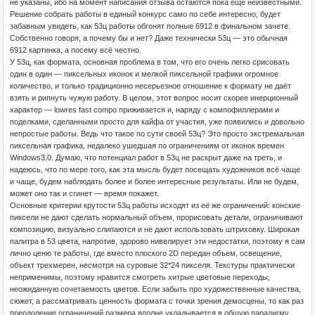
не указаны, ибо на момент написания отзыва остаются пока еще неизвестными.
Решение собрать работы в единый конкурс само по себе интересно, будет
забавным увидеть, как 53ц работы обгонят полные 6912 в финальном зачете.
Собственно говоря, а почему бы и нет? Даже технически 53ц — это обычная
6912 картинка, а посему всё честно.
У 53ц, как формата, основная проблема в том, что его очень легко срисовать
один в один — пиксельных иконок и мелкой пиксельной графики огромное
количество, и только традиционно несерьезное отношение к формату не даёт
взять и рипнуть чужую работу. В целом, этот вопрос носит скорее инерционный
характер — lowres fast compo приживается и, наряду с компофиллерами и
поделками, сделанными просто для кайфа от участия, уже появились и довольно
непростые работы. Ведь что такое по сути своей 53ц? Это просто экстремальная
пиксельная графика, недалеко ушедшая по ограничениям от иконок времен
Windows3.0. Думаю, что потенциал работ в 53ц не раскрыт даже на треть, и
надеюсь, что по мере того, как эта мысль будет посещать художников всё чаще
и чаще, будем наблюдать более и более интересные результаты. Или не будем,
может оно так и сгинет — время покажет.
Основные критерии крутости 53ц работы исходят из её же ограничений: конские
пиксели не дают сделать нормальный объем, прорисовать детали, ограничивают
композицию, визуально слипаются и не дают использовать штриховку. Широкая
палитра в 53 цвета, напротив, здорово нивелирует эти недостатки, поэтому я сам
лично ценю те работы, где вместо плоского 2D передан объем, освещение,
объект трехмерен, несмотря на суровые 32*24 пикселя. Текстуры практически
неприменимы, поэтому нравится смотреть хитрые цветовые переходы,
неожиданную сочетаемость цветов. Если забыть про художественные качества,
сюжет, а рассматривать ценность формата с точки зрения демосцены, то как раз
преодоление ограничений размера вполне укладывается в общую парадигму.