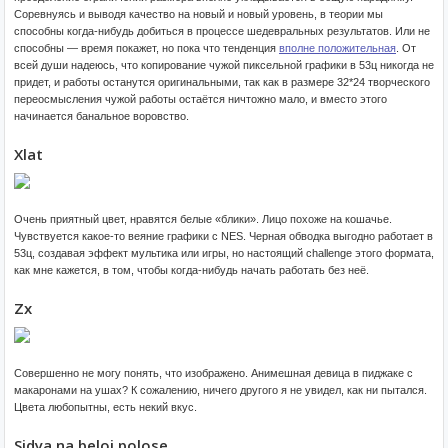
Соревнуясь и выводя качество на новый и новый уровень, в теории мы
способны когда-нибудь добиться в процессе шедевральных результатов. Или не
способны — время покажет, но пока что тенденция
вполне положительная
. От
всей души надеюсь, что копирование чужой пиксельной графики в 53ц никогда не
придет, и работы останутся оригинальными, так как в размере 32*24 творческого
переосмысления чужой работы остаётся ничтожно мало, и вместо этого
начинается банальное воровство.
Xlat
Очень приятный цвет, нравятся белые «блики». Лицо похоже на кошачье.
Чувствуется какое-то веяние графики с NES. Черная обводка выгодно работает в
53ц, создавая эффект мультика или игры, но настоящий challenge этого формата,
как мне кажется, в том, чтобы когда-нибудь начать работать без неё.
Zx
Совершенно не могу понять, что изображено. Анимешная девица в пиджаке с
макаронами на ушах? К сожалению, ничего другого я не увидел, как ни пытался.
Цвета любопытны, есть некий вкус.
Sidya na beloj polose