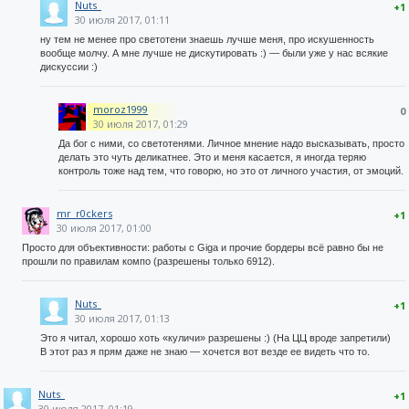
Nuts_
+1
30 июля 2017, 01:11
ну тем не менее про светотени знаешь лучше меня, про искушенность
вообще молчу. А мне лучше не дискутировать :) — были уже у нас всякие
дискуссии :)
moroz1999
0
30 июля 2017, 01:29
Да бог с ними, со светотенями. Личное мнение надо высказывать, просто
делать это чуть деликатнее. Это и меня касается, я иногда теряю
контроль тоже над тем, что говорю, но это от личного участия, от эмоций.
mr_r0ckers
+1
30 июля 2017, 01:00
Просто для объективности: работы с Giga и прочие бордеры всё равно бы не
прошли по правилам компо (разрешены только 6912).
Nuts_
+1
30 июля 2017, 01:13
Это я читал, хорошо хоть «куличи» разрешены :) (На ЦЦ вроде запретили)
В этот раз я прям даже не знаю — хочется вот везде ее видеть что то.
Nuts_
+1
30 июля 2017, 01:19