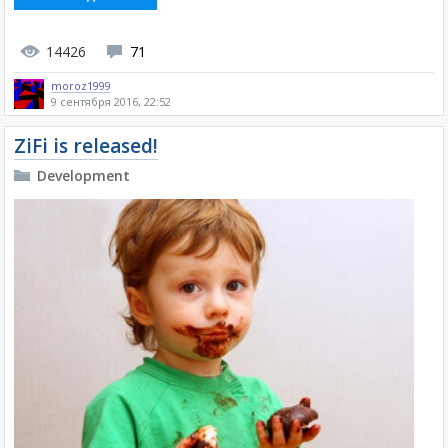
14426
71
moroz1999
9 сентября 2016, 22:52
ZiFi is released!
Development