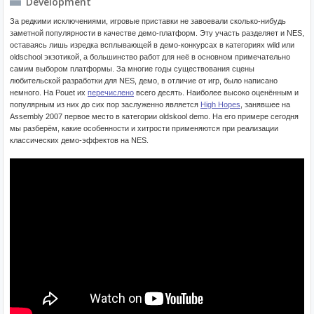
Development
За редкими исключениями, игровые приставки не завоевали сколько-нибудь
заметной популярности в качестве демо-платформ. Эту участь разделяет и NES,
оставаясь лишь изредка всплывающей в демо-конкурсах в категориях wild или
oldschool экзотикой, а большинство работ для неё в основном примечательно
самим выбором платформы. За многие годы существования сцены
любительской разработки для NES, демо, в отличие от игр, было написано
немного. На Pouet их
перечислено
всего десять. Наиболее высоко оценённым и
популярным из них до сих пор заслуженно является
High Hopes
, занявшее на
Assembly 2007 первое место в категории oldskool demo. На его примере сегодня
мы разберём, какие особенности и хитрости применяются при реализации
классических демо-эффектов на NES.