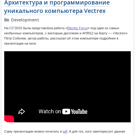
Архитектура и программирование
уникального компьютера Vectrex
Development
На CC'2015 была представлена работа «
Electric Force
» под один из самых
необычных компьютеров, с векторым дисплеем и AY8912 на борту — «Vectrex».
Пётр Соболев, автор работы, рассказал об этом компьютере подробнее в
презентации на пати:
Саму презентацию можно почитать в
pdf
. А для тех, кого заинтересует данная