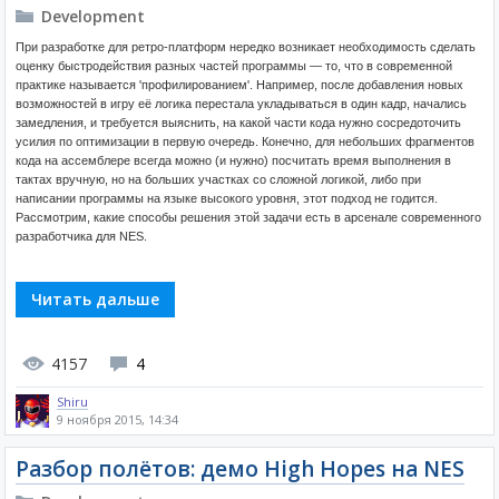
Development
При разработке для ретро-платформ нередко возникает необходимость сделать
оценку быстродействия разных частей программы — то, что в современной
практике называется 'профилированием'. Например, после добавления новых
возможностей в игру её логика перестала укладываться в один кадр, начались
замедления, и требуется выяснить, на какой части кода нужно сосредоточить
усилия по оптимизации в первую очередь. Конечно, для небольших фрагментов
кода на ассемблере всегда можно (и нужно) посчитать время выполнения в
тактах вручную, но на больших участках со сложной логикой, либо при
написании программы на языке высокого уровня, этот подход не годится.
Рассмотрим, какие способы решения этой задачи есть в арсенале современного
разработчика для NES.
Читать дальше
4157
4
Shiru
9 ноября 2015, 14:34
Разбор полётов: демо High Hopes на NES