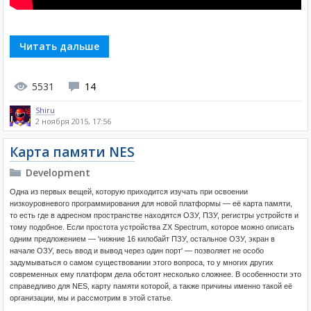
Читать дальше
5531
14
Shiru
2 ноября 2015, 17:56
Карта памяти NES
Development
Одна из первых вещей, которую приходится изучать при освоении
низкоуровневого программирования для новой платформы — её карта памяти,
то есть где в адресном пространстве находятся ОЗУ, ПЗУ, регистры устройств и
тому подобное. Если простота устройства ZX Spectrum, которое можно описать
одним предложением — 'нижние 16 килобайт ПЗУ, остальное ОЗУ, экран в
начале ОЗУ, весь ввод и вывод через один порт' — позволяет не особо
задумываться о самом существовании этого вопроса, то у многих других
современных ему платформ дела обстоят несколько сложнее. В особенности это
справедливо для NES, карту памяти которой, а также причины именно такой её
организации, мы и рассмотрим в этой статье.