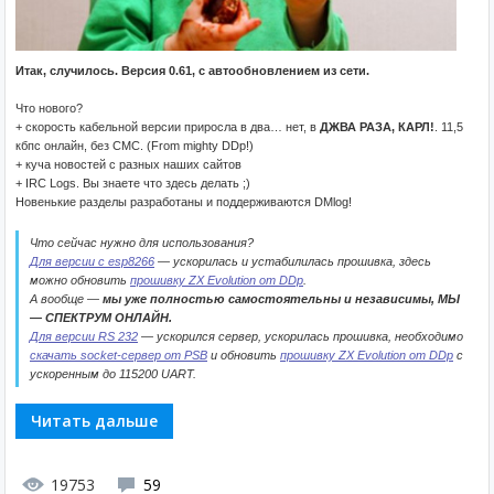
Итак, случилось. Версия 0.61, с автообновлением из сети.
Что нового?
+ скорость кабельной версии приросла в два… нет, в
ДЖВА РАЗА, КАРЛ!
. 11,5
кбпс онлайн, без СМС. (From mighty DDp!)
+ куча новостей с разных наших сайтов
+ IRC Logs. Вы знаете что здесь делать ;)
Новенькие разделы разработаны и поддерживаются DMlog!
Что сейчас нужно для использования?
Для версии с esp8266
— ускорилась и устабилилась прошивка, здесь
можно обновить
прошивку ZX Evolution от DDp
.
А вообще —
мы уже полностью самостоятельны и независимы, МЫ
— СПЕКТРУМ ОНЛАЙН.
Для версии RS 232
— ускорился сервер, ускорилась прошивка, необходимо
скачать socket-сервер от PSB
и обновить
прошивку ZX Evolution от DDp
с
ускоренным до 115200 UART.
Читать дальше
19753
59