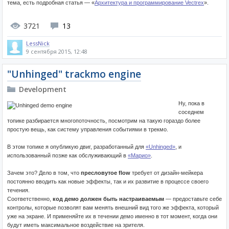
тема, есть подробная статья — «
Архитектура и программирование Vectrex
».
3721
13
LessNick
9 сентября 2015, 12:48
"Unhinged" trackmo engine
Development
Ну, пока в
соседнем
топике разбирается многопоточность, посмотрим на такую гораздо более
простую вещь, как систему управления событиями в трекмо.
В этом топике я опубликую двиг, разработанный для
«Unhinged»
, и
использованный позже как обслуживающий в
«Марио»
.
Зачем это? Дело в том, что
пресловутое flow
требует от дизайн-мейкера
постоянно вводить как новые эффекты, так и их развитие в процессе своего
течения.
Соответственно,
код демо должен быть настраиваемым
— предоставьте себе
контролы, которые позволят вам менять внешний вид того же эффекта, который
уже на экране. И применяйте их в течении демо именно в тот момент, когда они
будут иметь максимальное воздействие на зрителя.