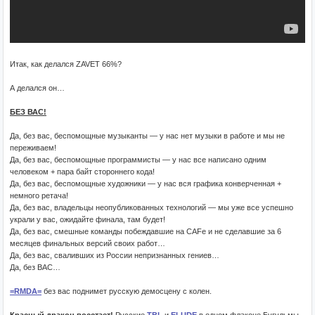
Итак, как делался ZAVET 66%?
А делался он…
БЕЗ ВАС!
Да, без вас, беспомощные музыканты — у нас нет музыки в работе и мы не
переживаем!
Да, без вас, беспомощные программисты — у нас все написано одним
человеком + пара байт стороннего кода!
Да, без вас, беспомощные художники — у нас вся графика конверченная +
немного ретача!
Да, без вас, владельцы неопубликованных технологий — мы уже все успешно
украли у вас, ожидайте финала, там будет!
Да, без вас, смешные команды побеждавшие на CAFe и не сделавшие за 6
месяцев финальных версий своих работ…
Да, без вас, сваливших из России непризнанных гениев…
Да, без ВАС…
=RMDA=
без вас поднимет русскую демосцену с колен.