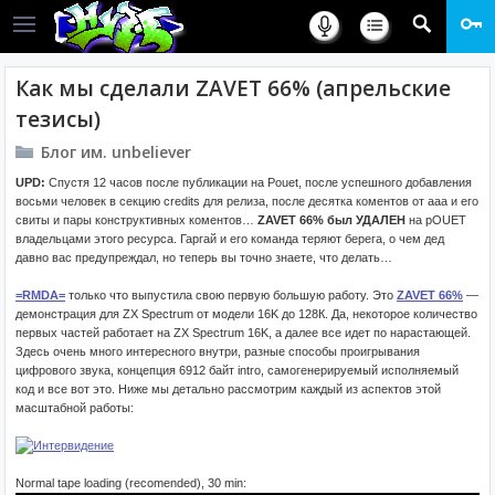
Как мы сделали ZAVET 66% (апрельские
тезисы)
Блог им. unbeliever
UPD:
Спустя 12 часов после публикации на Pouet, после успешного добавления
восьми человек в секцию credits для релиза, после десятка коментов от ааа и его
свиты и пары конструктивных коментов…
ZAVET 66% был УДАЛЕН
на pOUET
владельцами этого ресурса. Гаргай и его команда теряют берега, о чем дед
давно вас предупреждал, но теперь вы точно знаете, что делать…
=RMDA=
только что выпустила свою первую большую работу. Это
ZAVET 66%
—
демонстрация для ZX Spectrum от модели 16K до 128К. Да, некоторое количество
первых частей работает на ZX Spectrum 16K, а далее все идет по нарастающей.
Здесь очень много интересного внутри, разные способы проигрывания
цифрового звука, концепция 6912 байт intro, самогенерируемый исполняемый
код и все вот это. Ниже мы детально рассмотрим каждый из аспектов этой
масштабной работы:
Normal tape loading (recomended), 30 min: