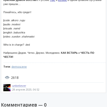
Красный дракон восстает!
Русские
TBL
и
ELUDE
в одном флаконе Бугульмы
уже пришли…
Покайтесь, ибо грядет!
|
сode
.alkoro .rugu
|
audio
.modest
|
visuals
.namd
|
english
.babushka
|
video
.suedon .shahmatist
Who is in charge? .ded
Наброшено Дедом. Четко. Дерзко. Молодежно.
КАК ВСТАРЬ
и
ЧЕСТЬ ПО
ЧЕСТИ!
Теги:
demoscene
2618
unbeliever
28 апреля 2020, 06:52
Комментариев —
0