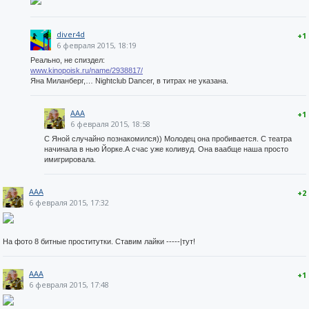
diver4d
+1
6 февраля 2015, 18:19
Реально, не спиздел:
www.kinopoisk.ru/name/2938817/
Яна Миланберг,… Nightclub Dancer, в титрах не указана.
AAA
+1
6 февраля 2015, 18:58
С Яной случайно познакомился)) Молодец она пробивается. С театра
начинала в нью Йорке.А счас уже коливуд. Она ваабще наша просто
имигрировала.
AAA
+2
6 февраля 2015, 17:32
На фото 8 битные проститутки. Ставим лайки -----|тут!
AAA
+1
6 февраля 2015, 17:48