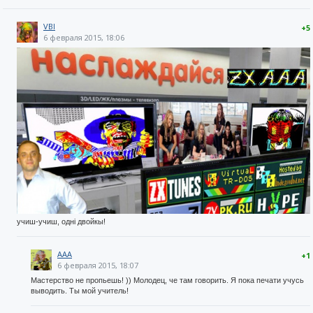
VBI
+5
6 февраля 2015, 18:06
учиш-учиш, одні двойкы!
AAA
+1
6 февраля 2015, 18:07
Мастерство не пропьешь! )) Молодец, че там говорить. Я пока печати учусь
выводить. Ты мой учитель!