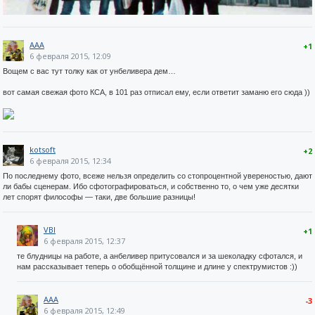
AAA
+1
6 февраля 2015, 12:09
Вощем с вас тут толку как от унбеливера дем…
вот самая свежая фото КСА, в 101 раз отписал ему, если ответит заманю его сюда ))
kotsoft
+2
6 февраля 2015, 12:34
По последнему фото, всеже нельзя определить со стопроцентной увереностью, дают
ли бабы сценерам. Ибо сфотографироваться, и собственно то, о чем уже десятки
лет спорят философы — таки, две большие разницы!
VBI
+1
6 февраля 2015, 12:37
те блудницы на работе, а анбеливер притусовался и за шеколадку сфотался, и
нам рассказывает теперь о обобщённой толщине и длине у спектрумистов :))
AAA
-3
6 февраля 2015, 12:49