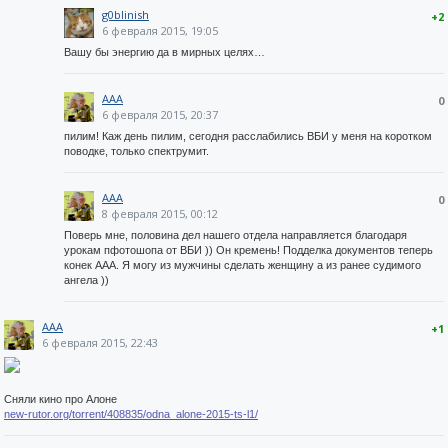
g0blinish
+2
6 февраля 2015, 19:05
Вашу бы энергию да в мирных целях…
AAA
0
6 февраля 2015, 20:37
пилим! Каж день пилим, сегодня расслабились ВБИ у меня на коротком
поводке, только спектрумит.
AAA
0
8 февраля 2015, 00:12
Поверь мне, половина дел нашего отдела направляется благодаря
урокам пфотошопа от ВБИ )) Он кремень! Подделка документов теперь
конек ААА. Я могу из мужчины сделать женщину а из ранее судимого
ангела ))
AAA
+1
6 февраля 2015, 22:43
Сняли кино про Алоне
new-rutor.org/torrent/408835/odna_alone-2015-ts-l1/