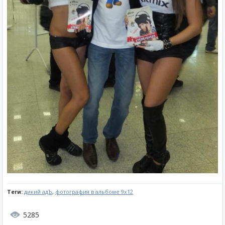
Теги:
дикий адЪ
,
фотография в альбоме 9x12
5285