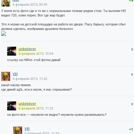
+4
6 февраля 2015, 09:39
У меня есть фото где я то же с нормальными телкам рядом стою. Ты выложи HD
видео 720, хоме порно. Вот где жар будет.
Это я играю на детской площадке на работе во дворе. Пасу барыгу, которая сбыт
должна сделать, изображаю душевно больного
unbeliever
0
6 февраля 2015, 10:04
ссылку на HiRes этой фотки давай
VBI
0
6 февраля 2015, 11:22
какая нахер люмия.
где дикий адЪ, кса и касик, я вас спрашиваю?
unbeliever
0
6 февраля 2015, 11:23
на фото все — неужели не видно? неужели нужно разжевывать?
VBI
+1
6 февраля 2015, 11:26