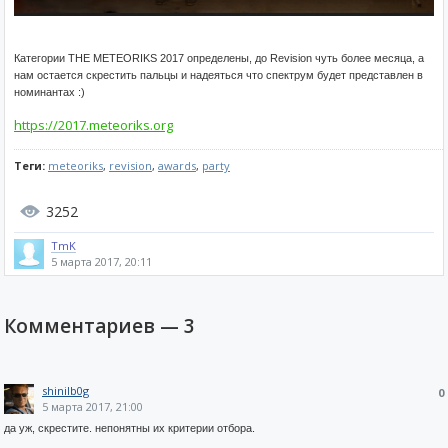
Категории THE METEORIKS 2017 определены, до Revision чуть более месяца, а
нам остается скрестить пальцы и надеяться что спектрум будет представлен в
номинантах :)
https://2017.meteoriks.org
Теги:
meteoriks
,
revision
,
awards
,
party
3252
TmK
5 марта 2017, 20:11
Комментариев —
3
shinilb0g
0
5 марта 2017, 21:00
да уж, скрестите. непонятны их критерии отбора.