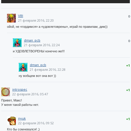
VBI
0
21 февраля 2016, 22:20
ойой, не «гордимся» а «удовлетоврены», играй по правилам, дим))
dman_pcb
0
21 февраля 2016, 22:24
и УДОВЛЕТВОРЕНЫ конечно же!!!
dman_pcb
+1
21 февраля 2016, 22:28
ну вобщем вот она вот ))
introspec
+1
22 февраля 2016, 05:47
Привет, Макс!
У меня такой работы нет.
nyuk
+1
22 февраля 2016, 09:52
Кто бы сомневался! ;)