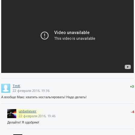
TmK
+3
22 февраля 2016, 19:36
А вообще Макс хватить ностальгировать! Надо делать!
unbeliever
-4
22 февраля 2016, 19:46
Делайте! Я одобряю!