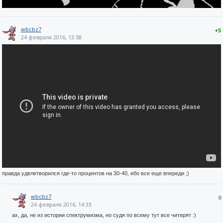
wbcbz7
+5
24 февраля 2016, 13:58
правда удвлетворился где-то процентов на 30-40, ибо все еще впереди ;)
wbcbz7
0
24 февраля 2016, 14:33
ах, да, не из истории спектрумизма, но судя по всему тут все читерят :)