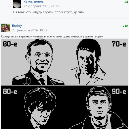
Kakos_nonos
+4
22 февраля 2016, 21:19
Ты тоже что-нибудь сделай. Это ж круто, делать.
Buddy
+10
23 февраля 2016, 19:32
Среди всех картинок нашлась все ж таки одна которой удовлетворен