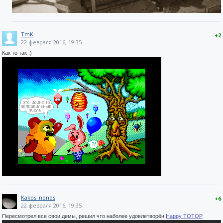
TmK
+2
22 февраля 2016, 19:35
Как то так :)
Kakos_nonos
+6
22 февраля 2016, 19:35
Пересмотрел все свои демы, решил что наболее удовлетворён
Happy TOTOP