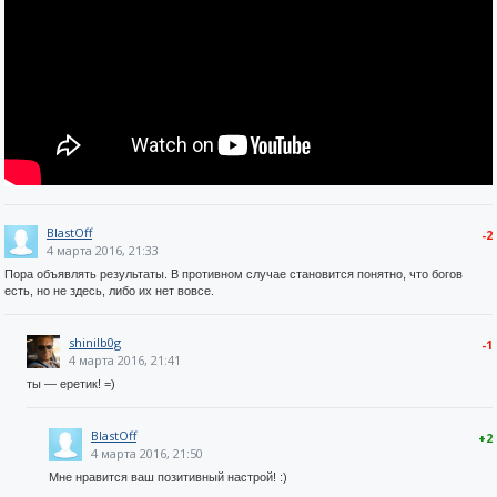
BlastOff
-2
4 марта 2016, 21:33
Пора объявлять результаты. В противном случае становится понятно, что богов
есть, но не здесь, либо их нет вовсе.
shinilb0g
-1
4 марта 2016, 21:41
ты — еретик! =)
BlastOff
+2
4 марта 2016, 21:50
Мне нравится ваш позитивный настрой! :)