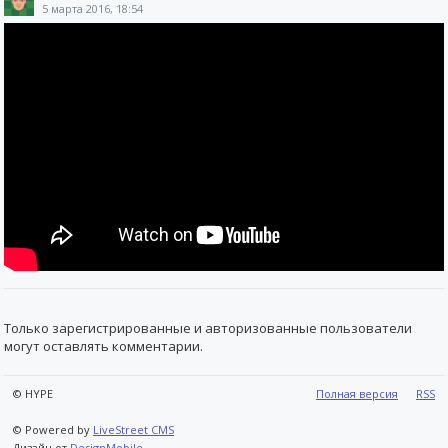
5 марта 2016, 18:54
Только зарегистрированные и авторизованные пользователи
могут оставлять комментарии.
© HYPE
Полная версия
RSS
© Powered by
LiveStreet CMS
Дизайн от
DesignMobile