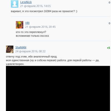
LessNick
0
21 февраля 2016, 14:05
вариант, я это посмотрел 16384 раза не прокатит? :)
VBI
0
21 февраля 2016, 20:45
кто-то это переплюнул?
вспоминаю только oscoss
ShaMAN
+5
24 февраля 2016, 08:22
отвечу под этим, ибо аналогичный прод.
моя единственная (ну и собсна первая) работа. для первой работы — да,
удовлетворен.