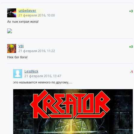
unbeliever
+3
21 февраля 2016, 10:00
Ах тыж хитрая жопа!
VBI
+3
21 февраля 2016, 11:22
Нюк бог бога!
LessNick
-1
21 февраля 2016, 13:47
это называется немного по другому,…