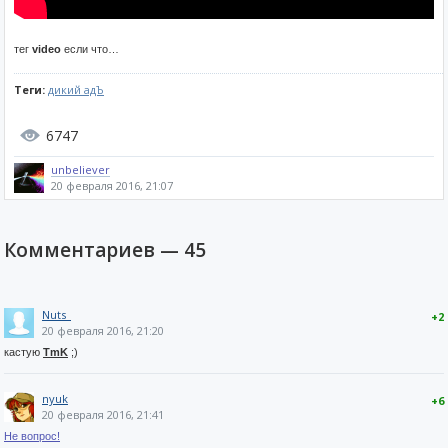
тег
video
если что…
Теги:
дикий адЪ
6747
unbeliever
20 февраля 2016, 21:07
Комментариев —
45
Nuts_
+2
20 февраля 2016, 21:20
кастую
TmK
;)
nyuk
+6
20 февраля 2016, 21:41
Не вопрос!