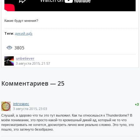
Какие будут мнения?
Теги:
дикий адЪ
3805
unbeliever
3 августа 2015, 21:57
Комментариев —
25
introspec
+3
3 августа 2015, 23:03
Слушай, а здорово что ты это тут выложил. Как ты относишься к Thunderdome? В
моём понимании, это просто какой-то кромешный дикий ад, который не то что
пересматривать не хочется, досмотреть лично мне реально сложно. Это тупо, это
пошло, это затянуто безобразно.