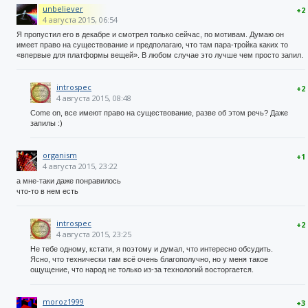
unbeliever
+2
4 августа 2015, 06:54
Я пропустил его в декабре и смотрел только сейчас, по мотивам. Думаю он
имеет право на существование и предполагаю, что там пара-тройка каких то
«впервые для платформы вещей». В любом случае это лучше чем просто запил.
introspec
+2
4 августа 2015, 08:48
Come on, все имеют право на существование, разве об этом речь? Даже
запилы :)
organism
+1
4 августа 2015, 23:22
а мне-таки даже понравилось
что-то в нем есть
introspec
+2
4 августа 2015, 23:25
Не тебе одному, кстати, я поэтому и думал, что интересно обсудить.
Ясно, что технически там всё очень благополучно, но у меня такое
ощущение, что народ не только из-за технологий восторгается.
moroz1999
+3