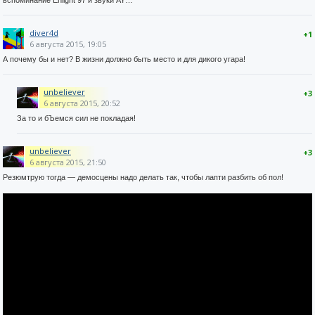
вспоминание Enlight 97 и звуки AY…
diver4d
+1
6 августа 2015, 19:05
А почему бы и нет? В жизни должно быть место и для дикого угара!
unbeliever
+3
6 августа 2015, 20:52
За то и бЪемся сил не покладая!
unbeliever
+3
6 августа 2015, 21:50
Резюмтрую тогда — демосцены надо делать так, чтобы лапти разбить об пол!