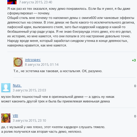
7 августа 2015, 23:40
Я как раз из тех оказался, кому демо понравилось. Если бы я умел, я бы даже
сформулировал — почему.
Общий стиль мне почему-то напомнил демы с омиги600 или чанковые эффекты
девяностых на спекки. В этих демах не было какого-то исключительного дезигна,
пафосной идеи, вылизанного стиля, зато был кодерский хардкор и какой-то
безбашенный угар ради угара. Я не знаю бэкграунда этого демо, кто его делал,
их историю, но мне кажется, что они попали в это настроение довольно точно.
Народу вроде меня, который заработал синдром утенка в конце девяностых,
наверняка нравится, как мне кажется.
introspec
+3
8 августа 2015, 01:14
Т.е., не эстетика как таковая, а ностальгия. ОК, разумно.
Nuts_
0
3 августа 2015, 23:03
музон более тошностный чем в оригинальной демке — а здесь ну никак
может каконить другой трек и была бы приемлемая живенькая демка
VBI
0
3 августа 2015, 23:10
да, с музыкой у них плохо, этот «хеппи хардкор» слушать тяжело.
а ролик получился как вторая часть демо, неплохо.