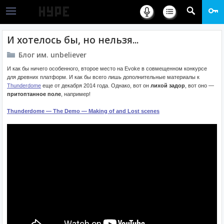
И хотелось бы, но нельзя...
Блог им. unbeliever
И как бы ничего особенного, второе место на Evoke в совмещенном конкурсе
для древних платформ. И как бы всего лишь дополнительные материалы к
Thunderdome
еще от декабря 2014 года. Однако, вот он
лихой задор
, вот оно —
притоптанное поле
, например!
Thunderdome — The Demo — Making of and Lost scenes