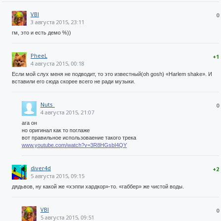
VBI
0
3 августа 2015, 23:11
гм, это и есть демо %))
PheeL
+1
4 августа 2015, 00:18
Если мой слух меня не подводит, то это известный(oh gosh) «Harlem shake». И
вставили его сюда скорее всего не ради музыки.
Nuts_
0
4 августа 2015, 21:07
ага он
но оригинал как то поглаже
вот правильное использоваение такого трека
www.youtube.com/watch?v=3R8HGsbI4QY
diver4d
+2
5 августа 2015, 09:15
дядьвов, ну какой же «хэппи хардкор»-то. «габбер» же чистой воды.
VBI
0
5 августа 2015, 09:51