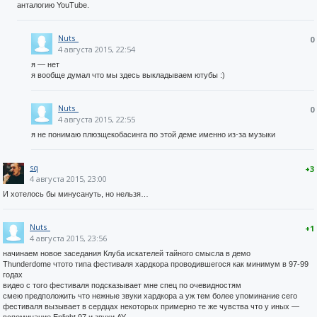
анталогию YouTube.
Nuts_
0
4 августа 2015, 22:54
я — нет
я вообще думал что мы здесь выкладываем ютубы :)
Nuts_
0
4 августа 2015, 22:55
я не понимаю плюзщекобасинга по этой деме именно из-за музыки
sq
+3
4 августа 2015, 23:00
И хотелось бы минусануть, но нельзя…
Nuts_
+1
4 августа 2015, 23:56
начинаем новое заседания Клуба искателей тайного смысла в демо
Thunderdome чтото типа фестиваля хардкора проводившегося как минимум в 97-99
годах
видео с того фестиваля подсказывает мне спец по очевидностям
смею предположить что нежные звуки хардкора а уж тем более упоминание сего
фестиваля вызывает в сердцах некоторых примерно те же чувства что у иных —