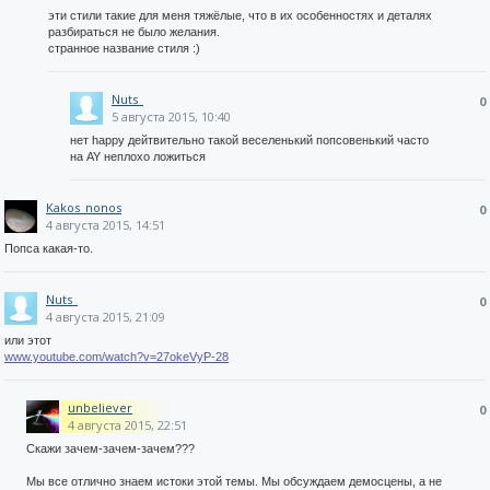
эти стили такие для меня тяжёлые, что в их особенностях и деталях
разбираться не было желания.
странное название стиля :)
Nuts_
0
5 августа 2015, 10:40
нет happy дейтвительно такой веселенький попсовенький часто
на AY неплохо ложиться
Kakos_nonos
0
4 августа 2015, 14:51
Попса какая-то.
Nuts_
0
4 августа 2015, 21:09
или этот
www.youtube.com/watch?v=27okeVyP-28
unbeliever
0
4 августа 2015, 22:51
Скажи зачем-зачем-зачем???
Мы все отлично знаем истоки этой темы. Мы обсуждаем демосцены, а не