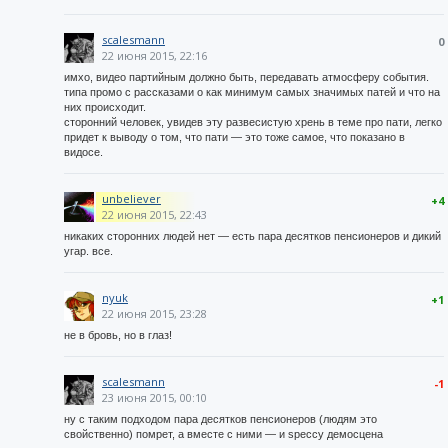
scalesmann
0
22 июня 2015, 22:16
имхо, видео партийным должно быть, передавать атмосферу события.
типа промо с рассказами о как минимум самых значимых патей и что на
них происходит.
сторонний человек, увидев эту развесистую хрень в теме про пати, легко
придет к выводу о том, что пати — это тоже самое, что показано в
видосе.
unbeliever
+4
22 июня 2015, 22:43
никаких сторонних людей нет — есть пара десятков пенсионеров и дикий
угар. все.
nyuk
+1
22 июня 2015, 23:28
не в бровь, но в глаз!
scalesmann
-1
23 июня 2015, 00:10
ну с таким подходом пара десятков пенсионеров (людям это
свойственно) помрет, а вместе с ними — и speccy демосцена