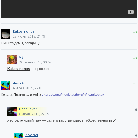
Kakos_nonos
+3
28 июня 2015, 21:19
Пишите демы, товарищи!
VBI
+3
29 июня 2015, 00:58
Kakos_nonos
, в процессе.
diver4d
+1
6 июля 2015, 22:05
Кстати. Притоптали же! :)
zxart.ee/eng/music/authors/n/nq/pritoptat/
unbeliever
0
6 июля 2015, 22:19
я готовлю новый трек — раз это так стимулирует общественность :-)
diver4d
0