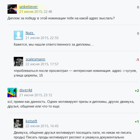
unbeliever
0
21 июня 2015, 22:48
Диплом за победу в этой номинации тебе на какой адрес выслать?
Nuts_
0
21 июня 2015, 22:55
Кажется, мы нашли ответственного за дипломы…
scalesmann
-1
22 июня 2015, 17:57
«проблеваться после просмотра» — интересная номинация. адрес: г.чугуев,
улица цюрюпы, 15
diver4d
+2
21 июня 2015, 23:12
scl, прими как данность. Одних мотивируют призы и дипломы, других движуха,
друзья, общение или что-то еще.
kotsoft
+1
22 июня 2015, 16:45
Движуха, общение друзья мотивирует посещать пати, но никак не писать
проды) Писать проды мотивирует респект и уважуха документально