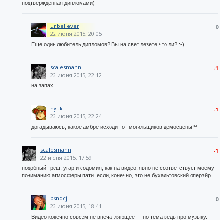
подтвержденная дипломами)
unbeliever
0
22 июня 2015, 20:05
Еще один любитель дипломов? Вы на свет лезете что ли? :-)
scalesmann
-1
22 июня 2015, 22:12
на запах.
nyuk
-1
22 июня 2015, 22:24
догадываюсь, какое амбре исходит от могильщиков демосцены™
scalesmann
-1
22 июня 2015, 17:59
подобный треш, угар и содомия, как на видео, явно не соответствует моему
пониманию атмосферы пати. если, конечно, это не бухальтовский оперэйр.
psndcj
0
22 июня 2015, 18:41
Видео конечно совсем не впечатляющее — но тема ведь про музыку.