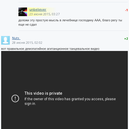
unbeliever
-1
23 июня 2015, 03:27
доложи эту простую мысль в лечебнице господину ААА, благо регу ты
еще не сдал
Nuts_
+2
28 июня 2015, 02:02
вот правильное демопатийное агитанционное танцевальное видео