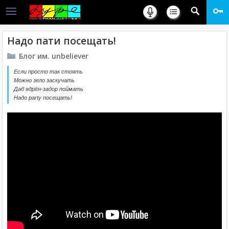
Надо пати посещать!
Блог им. unbeliever
Если просто так стоять
Можно зело заскучать
Даб ядрён-задор поймать
Надо party посещать!