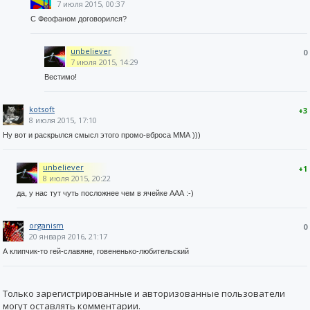
7 июля 2015, 00:37
С Феофаном договорился?
unbeliever
0
7 июля 2015, 14:29
Вестимо!
kotsoft
+3
8 июля 2015, 17:10
Ну вот и раскрылся смысл этого промо-вброса ММА )))
unbeliever
+1
8 июля 2015, 20:22
да, у нас тут чуть посложнее чем в ячейке ААА :-)
organism
0
20 января 2016, 21:17
А клипчик-то гей-славяне, говененько-любительский
Только зарегистрированные и авторизованные пользователи
могут оставлять комментарии.