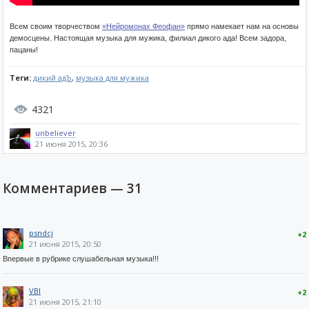
Всем своим творчеством
«Нейромонах Феофан»
прямо намекает нам на основы
демосцены. Настоящая музыка для мужика, филиал дикого ада! Всем задора,
пацаны!
Теги:
дикий адЪ
,
музыка для мужика
4321
unbeliever
21 июня 2015, 20:36
Комментариев —
31
psndcj
+2
21 июня 2015, 20:50
Впервые в рубрике слушабельная музыка!!!
VBI
+2
21 июня 2015, 21:10