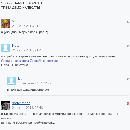
ЧТОБЫ НАМ НЕ ЗАВИСАТЬ —
ТРЕБА ДЕМО НАПЕСАТЬ!
VBI
0
21 июня 2015, 21:11
сцука, даёшь демо без скреп! :)
Nuts_
0
21 июня 2015, 21:20
ооо ребята я давно уже мечтаю этот клип еще чуть чуть домодифицировать
Сеогдня дискотека Open Air на поляне
Оппа DiHalt-стайл!
Nuts_
0
20 августа 2017, 02:27
и таки домодифицировал же
scalesmann
-3
21 июня 2015, 22:46
я так понимаю, этот трешак должен мотивировать. весь только вопрос, на что
именно.
ps. после просмотра проблевался…