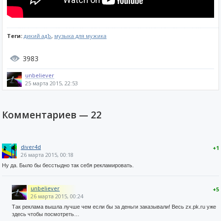
Теги:
дикий адЪ
,
музыка для мужика
3983
unbeliever
25 марта 2015, 22:53
Комментариев —
22
diver4d
+1
26 марта 2015, 00:18
Ну да. Было бы бесстыдно так себя рекламировать.
unbeliever
+5
26 марта 2015, 00:24
Так реклама вышла лучше чем если бы за деньги заказывали! Весь zx.pk.ru уже
здесь чтобы посмотреть…