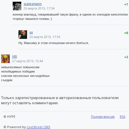
scalesmann
+1
26 марта 2015, 17:34
коннор маклауд, говаривавший такую фразу, в одном из эпизодов киноэпопеи
«горец» лишился головы :)
sq
+6
26 марта 2015, 17:36
Ну, Максиму в этом отношении нечего бояться.
VBI
+2
27 марта 2015, 15:44
невыносимых повыносим
непобедимых победим
снесем несносных несъедобных
съедим
Только зарегистрированные и авторизованные пользователи
могут оставлять комментарии.
© HYPE
Полная версия
RSS
© Powered by
LiveStreet CMS