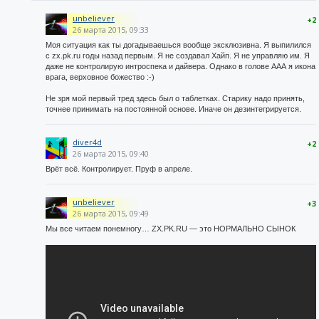
unbeliever
+2
26 марта 2015, 09:33
Моя ситуация как ты догадываешься вообще эксклюзивна. Я выпилился
с zx.pk.ru годы назад первым. Я не создавал Хайп. Я не управляю им. Я
даже не контролирую интроспека и дайвера. Однако в голове ААА я икона
врага, верховное божество :-)
Не зря мой первый тред здесь был о таблетках. Старику надо принять,
точнее принимать на постоянной основе. Иначе он дезинтегрируется.
diver4d
+2
26 марта 2015, 09:40
Врёт всё. Контролирует. Пруф в апреле.
unbeliever
+3
26 марта 2015, 09:49
Мы все читаем понемногу… ZX.PK.RU — это НОРМАЛЬНО СЫНОК