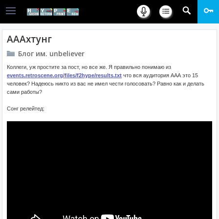
АААхтунг
Блог им. unbeliever
Коллеги, уж простите за пост, но все же. Я правильно понимаю из
events.retroscene.org/files/f2hype/results.txt
что вся аудитория ААА это 15
человек? Надеюсь никто из вас не имел чести голосовать? Равно как и делать
сами работы?
Сонг релейтед: