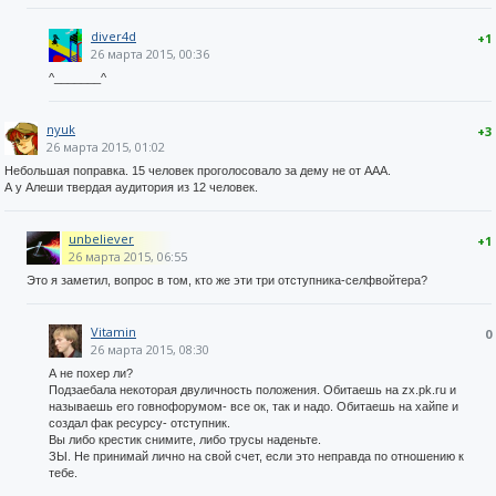
diver4d
+1
26 марта 2015, 00:36
^_______^
nyuk
+3
26 марта 2015, 01:02
Небольшая поправка. 15 человек проголосовало за дему не от ААА.
А у Алеши твердая аудитория из 12 человек.
unbeliever
+1
26 марта 2015, 06:55
Это я заметил, вопрос в том, кто же эти три отступника-селфвойтера?
Vitamin
0
26 марта 2015, 08:30
А не похер ли?
Подзаебала некоторая двуличность положения. Обитаешь на zx.pk.ru и
называешь его говнофорумом- все ок, так и надо. Обитаешь на хайпе и
создал фак ресурсу- отступник.
Вы либо крестик снимите, либо трусы наденьте.
ЗЫ. Не принимай лично на свой счет, если это неправда по отношению к
тебе.