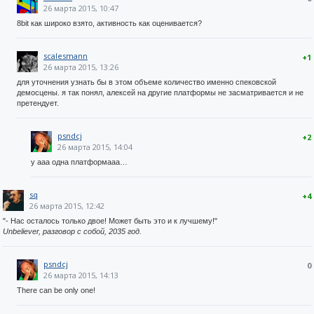
26 марта 2015, 10:47
8bit как широко взято, активность как оценивается?
scalesmann
+1
26 марта 2015, 13:26
для уточнения узнать бы в этом объеме количество именно спековской
демосцены. я так понял, алексей на другие платформы не засматривается и не
претендует.
psndcj
+2
26 марта 2015, 14:04
у ааа одна платформааа…
sq
+4
26 марта 2015, 12:42
"- Нас осталось только двое! Может быть это и к лучшему!"
Unbeliever, разговор с собой, 2035 год.
psndcj
0
26 марта 2015, 14:13
There can be only one!