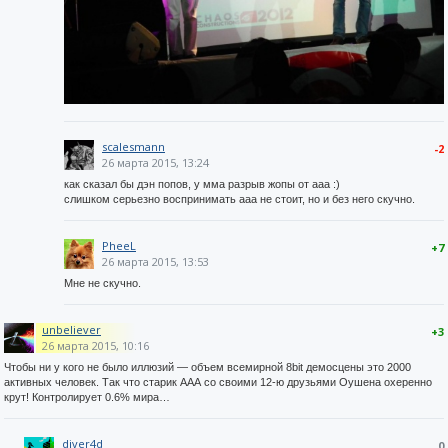
scalesmann
-2
26 марта 2015, 13:24
как сказал бы дэн попов, у мма разрыв жопы от ааа :)
слишком серьезно воспринимать ааа не стоит, но и без него скучно.
PheeL
+7
26 марта 2015, 13:53
Мне не скучно.
unbeliever
+3
26 марта 2015, 10:16
Чтобы ни у кого не было иллюзий — объем всемирной 8bit демосцены это 2000
активных человек. Так что старик ААА со своими 12-ю друзьями Оушена охеренно
крут! Контролирует 0.6% мира…
diver4d
0