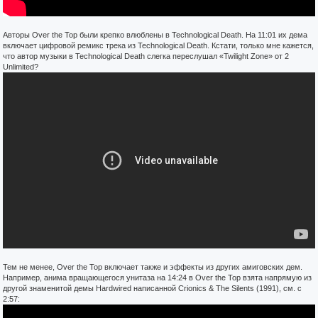
Авторы Over the Top были крепко влюблены в Technological Death. На 11:01 их дема
включает цифровой ремикс трека из Technological Death. Кстати, только мне кажется,
что автор музыки в Technological Death слегка переслушал «Twilight Zone» от 2
Unlimited?
Тем не менее, Over the Top включает также и эффекты из других амиговских дем.
Например, анима вращающегося унитаза на 14:24 в Over the Top взята напрямую из
другой знаменитой демы Hardwired написанной Crionics & The Silents (1991), см. с
2:57: