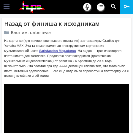
Назад от финиша к исходникам
Блог им. unbeliever
На картинке (для привлечения вашего внимания) заставка игры Gradius для
Yamaha MSX. Эта та самая памятная спектрумистам картинка из
мультиколорной части
Satisfaction Megademo
. На видео — трек из которого
взята цитата для заголовка. Предлагаю пост исходников (графических,
музыкальных и идеологических) от работ на ZX Spectrum до 2000 года
включительно. Эта золотая эра «до-ААА» демосцен славна тем, что мало было
иметь источник вдохновения — его еще надо было перенести на платформу ZX с
помощью той или иной магии.