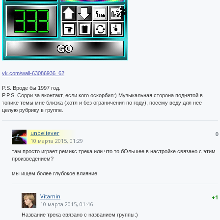
vk.com/wall-63086936_62
P.S. Вроде бы 1997 год.
P.P.S. Сорри за вконтакт, если кого оскорбил:) Музыкальная сторона поднятой в
топике темы мне близка (хотя и без ограничения по году), посему веду для нее
целую рубрику в группе.
unbeliever
0
10 марта 2015, 01:29
там просто играет ремикс трека или что то бОльшее в настройке связано с этим
произведением?
мы ищем более глубокое влияние
Vitamin
+1
10 марта 2015, 01:46
Название трека связано с названием группы:)