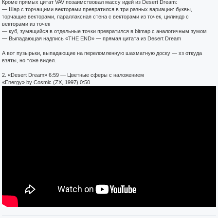
Кроме прямых цитат VAV позаимствовал массу идей из Desert Dream:
— Шар с торчащими векторами превратился в три разных вариации: буквы,
торчащие векторами, параллаксная стена с векторами из точек, цилиндр с
векторами из точек
— куб, зумящийся в отдельные точки превратился в bitmap с аналогичным зумом
— Выпадающая надпись «THE END» — прямая цитата из Desert Dream
А вот пузырьки, выпадающие на переломленную шахматную доску — хз откуда
взяты, но тоже видел.
2. «Desert Dream» 6:59 — Цветные сферы с наложением
«Energy» by Cosmic (ZX, 1997) 0:50