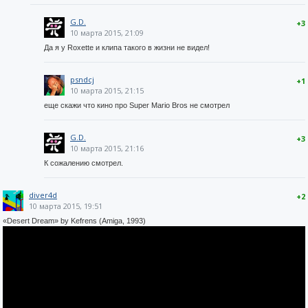
G.D.
+3
10 марта 2015, 21:09
Да я у Roxette и клипа такого в жизни не видел!
psndcj
+1
10 марта 2015, 21:15
еще скажи что кино про Super Mario Bros не смотрел
G.D.
+3
10 марта 2015, 21:16
К сожалению смотрел.
diver4d
+2
10 марта 2015, 19:51
«Desert Dream» by Kefrens (Amiga, 1993)