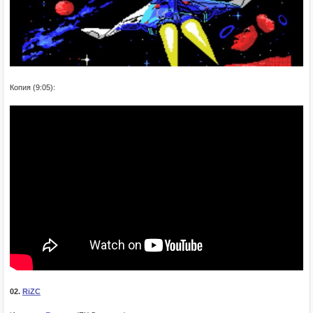
Копия (9:05):
02.
RiZC