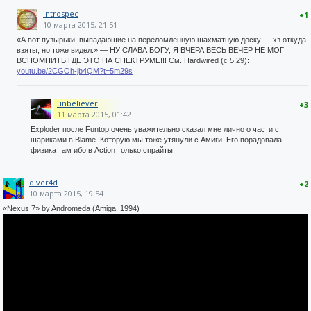
introspec
+1
10 марта 2015, 21:51
«А вот пузырьки, выпадающие на переломленную шахматную доску — хз откуда
взяты, но тоже видел.» — НУ СЛАВА БОГУ, Я ВЧЕРА ВЕСЬ ВЕЧЕР НЕ МОГ
ВСПОМНИТЬ ГДЕ ЭТО НА СПЕКТРУМЕ!!! См. Hardwired (с 5.29):
youtu.be/2CGOh-jb4QM?t=5m29s
unbeliever
+3
11 марта 2015, 01:42
Exploder после Funtop очень уважительно сказал мне лично о части с
шариками в Blame. Которую мы тоже утянули с Амиги. Его порадовала
физика там ибо в Action только спрайты.
diver4d
+2
10 марта 2015, 19:54
«Nexus 7» by Andromeda (Amiga, 1994)