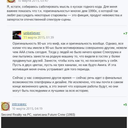
10 марта 2015, 03:47
Я, кстати, собираюсь саботировать мысль о кусках годного кода. Для меня
важнее показать что т.н. «оригинальность» многих дем 1990х, о которой так
любят рассуждать некоторые старожилы — это фикция, продукт невежества и
запертости отечественной спектрум-сцены.
unbeliever
+7
11 марта 2015, 01:39
Оригинальность 90-ых это миф, как и оригинальность вообще. Однако, все
копии что мы имели в 90-ых были мотивированы совершенно другим, нежели
чем ААА стиль сегодня. Тогда у людей не было ничего кроме Спектрума и
они пытались занести на родную машину то, что видели в гостях у более
продвинутых друзей. Занести, чтобы хоть как то, но посмотреть у себя.
Пусть в двух цветах, пусть на трех каналах, но как будто Амига. И эта
мотивация меня очень устраивает для того периода.
Сейчас у нас совершенно другое время — сейчас речь идет о финальных
возможностях платформы и дизайне. Не исключено, что мы почти в самом
конце жизненного цикла, а это значит что хорошие работы будут, но они
могут быть последними и лучшими за всю историю.
introspec
+5
10 марта 2015, 04:19
Second Reality на PC, написана Future Crew (1993)