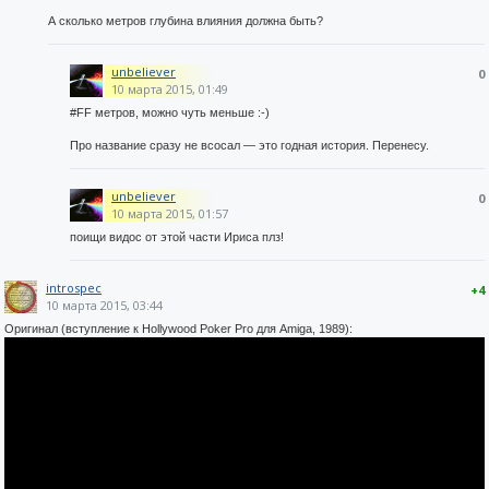
А сколько метров глубина влияния должна быть?
unbeliever
0
10 марта 2015, 01:49
#FF метров, можно чуть меньше :-)
Про название сразу не всосал — это годная история. Перенесу.
unbeliever
0
10 марта 2015, 01:57
поищи видос от этой части Ириса плз!
introspec
+4
10 марта 2015, 03:44
Оригинал (вступление к Hollywood Poker Pro для Amiga, 1989):