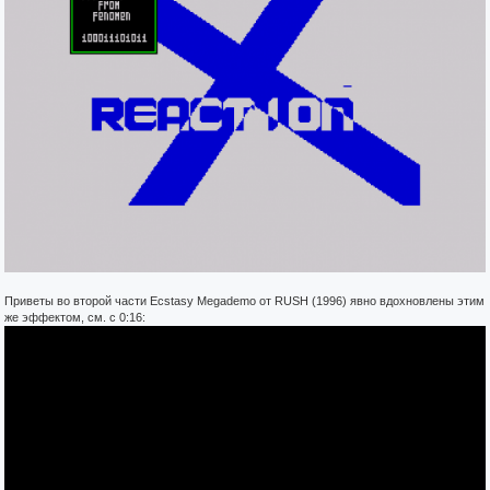
Приветы во второй части Ecstasy Megademo от RUSH (1996) явно вдохновлены этим
же эффектом, см. с 0:16: