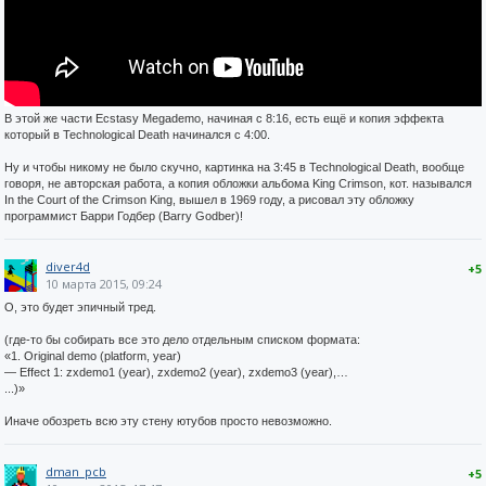
В этой же части Ecstasy Megademo, начиная с 8:16, есть ещё и копия эффекта
который в Technological Death начинался с 4:00.
Ну и чтобы никому не было скучно, картинка на 3:45 в Technological Death, вообще
говоря, не авторская работа, а копия обложки альбома King Crimson, кот. назывался
In the Court of the Crimson King, вышел в 1969 году, а рисовал эту обложку
программист Барри Годбер (Barry Godber)!
diver4d
+5
10 марта 2015, 09:24
О, это будет эпичный тред.
(где-то бы собирать все это дело отдельным списком формата:
«1. Original demo (platform, year)
— Effect 1: zxdemo1 (year), zxdemo2 (year), zxdemo3 (year),…
...)»
Иначе обозреть всю эту стену ютубов просто невозможно.
dman_pcb
+5