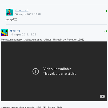
dman_pcb
+1
10 марта 2015, 19:28
да, да! )))
diver4d
+4
10 марта 2015, 19:26
Менюшки поверх изображения из «Almost Unreal» by Roxette (1993)
и менюшки из «Melange» by LFG, 4D, Sage (1999)