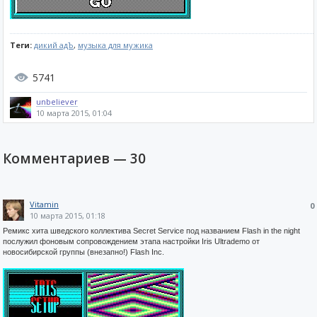
Теги:
дикий адЪ
,
музыка для мужика
5741
unbeliever
10 марта 2015, 01:04
Комментариев —
30
Vitamin
0
10 марта 2015, 01:18
Ремикс хита шведского коллектива Secret Service под названием Flash in the night
послужил фоновым сопровождением этапа настройки Iris Ultrademo от
новосибирской группы (внезапно!) Flash Inc.