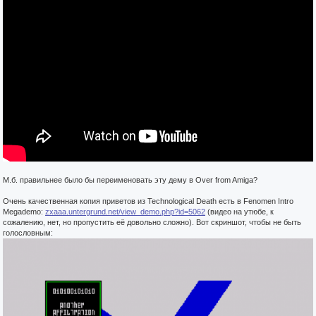
М.б. правильнее было бы переименовать эту дему в Over from Amiga?
Очень качественная копия приветов из Technological Death есть в Fenomen Intro
Megademo:
zxaaa.untergrund.net/view_demo.php?id=5062
(видео на утюбе, к
сожалению, нет, но пропустить её довольно сложно). Вот скриншот, чтобы не быть
голословным: