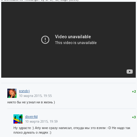
psndcj
+2
10 марта 2015, 19:55
никто бы не узнал ни в жизнь )
diver4d
+3
10 марта 2015, 19:59
Ну здрасте :) Arty мне сразу написал, откуда мы это взяли :-D Не надо так
плохо думать о людях :)