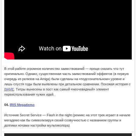
В этой работе огромное количество заимствований — проще сказать что тут
оригинально. Однако, существенная часть заимствований эффектов (в первую
очередь из релизов на Amiga) были сделаны на «подсознательном» уровне и
лишь спустя годы были выявлены при детальном сравнении. Похожая история с
BlAME
. Титры вынесены в пост как самый «неочевидный» элемент
переиспользования чужих идей.
04.
IRIS Megademo
Источник Secret Service — Flash in the night (ремикс на этот трек играет в начале
мегадемо как бы символизируя своей созвучностью с названием группы и
долгими ночами настройки мультиколора)