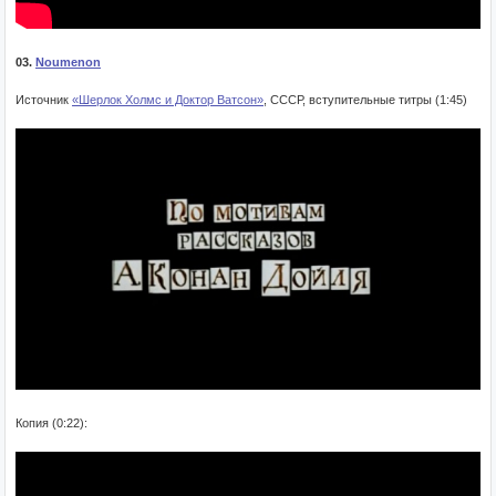
03.
Noumenon
Источник
«Шерлок Холмс и Доктор Ватсон»
, СССР, вступительные титры (1:45)
Копия (0:22):