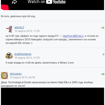
Кстати, довольно крутой код.
wbcbz7
+3
10 марта 2015, 11:39
на 0:40 там эффект из еще одного прода FC —
StarPort BBS Ad 2
, а точнее из
скринсейвера к DOS Naivgator (enjoydn.com вроде), запиленного на основе
исходной ббс-интры :)
brightentayle
0
10 марта 2015, 12:55
А ещё морда из этой же демы засветилась в Binary Love.
introspec
+6
10 марта 2015, 04:54
Дему Technological Death написанную на Амиге Mad Elks в 1993 году вообще
разодрали на части!