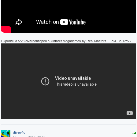
Скролл на 5:28 был повторен в «Infarct Megademo» by Real Masters — см. на 12:56
diver4d
+4