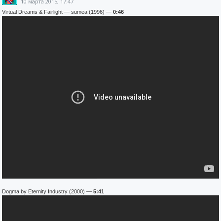
10 марта 2015, 17:47
Virtual Dreams & Fairlight — sumea (1996) —
0:46
Dogma by Eternity Industry (2000) —
5:41