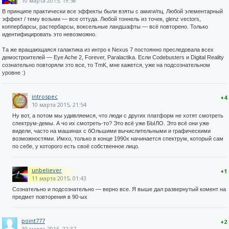
10 марта 2015, 19:58
В принципе практически все эффекты были взяты с амиги/пц. Любой элементарный
эффект / тему возьми — все оттуда. Любой тоннель из точек, glenz vectors,
коппербарсы, растербарсы, воксельные ландшафты — всё повторено. Только
идентифицировать это невозможно.
Та же вращающаяся галактика из интро к Nexus 7 постоянно преследовала всех
демостроителей — Eye Ache 2, Forever, Paralactika. Если Codebusters и Digital Reality
сознательно повторяли это все, то TmK, мне кажется, уже на подсознательном
уровне :)
introspec
+4
10 марта 2015, 21:54
Ну вот, а потом мы удивляемся, что люди с других платформ не хотят смотреть
спектрум-демы. А чо их смотреть-то? Это всё уже БЫЛО. Это всё они уже
видели, часто на машинах с бОльшими вычислительными и графическими
возможностями. Имхо, только в конце 1990х начинается спектрум, который сам
по себе, у которого есть своё собственное лицо.
unbeliever
+1
11 марта 2015, 01:43
Сознательно и подсознательно — верно все. Я выше дал развернутый комент на
предмет повторения в 90-ых
point777
+2
10 марта 2015, 22:37