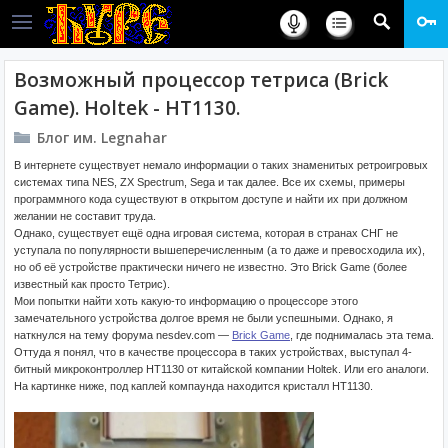
Возможный процессор тетриса (Brick
Game). Holtek - HT1130.
Блог им. Legnahar
В интернете существует немало информации о таких знаменитых ретроигровых
системах типа NES, ZX Spectrum, Sega и так далее. Все их схемы, примеры
программного кода существуют в открытом доступе и найти их при должном
желании не составит труда.
Однако, существует ещё одна игровая система, которая в странах СНГ не
уступала по популярности вышеперечисленным (а то даже и превосходила их),
но об её устройстве практически ничего не известно. Это Brick Game (более
известный как просто Тетрис).
Мои попытки найти хоть какую-то информацию о процессоре этого
замечательного устройства долгое время не были успешными. Однако, я
наткнулся на тему форума nesdev.com —
Brick Game
, где поднималась эта тема.
Оттуда я понял, что в качестве процессора в таких устройствах, выступал 4-
битный микроконтроллер HT1130 от китайской компании Holtek. Или его аналоги.
На картинке ниже, под каплей компаунда находится кристалл HT1130.