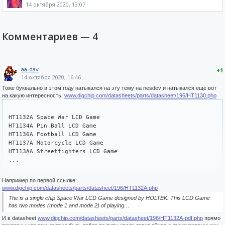
14 октября 2020, 13:07
Комментариев —
4
aa-dav
+1
14 октября 2020, 16:46
Тоже буквально в этом году натыкался на эту тему на nesdev и натыкался еще вот
на какую интересность:
www.digchip.com/datasheets/parts/datasheet/196/HT1130.php
HT1132A Space War LCD Game

HT1134A Pin Ball LCD Game

HT1136A Football LCD Game

HT1137A Motorcycle LCD Game

HT113AA Streetfighters LCD Game

Например по первой ссылке:
www.digchip.com/datasheets/parts/datasheet/196/HT1132A.php
The is a single chip Space War LCD Game designed by HOLTEK. This LCD Game
has two modes (mode 1 and mode 2) of playing…
И в datasheet
www.digchip.com/datasheets/parts/datasheet/196/HT1132A-pdf.php
прямо