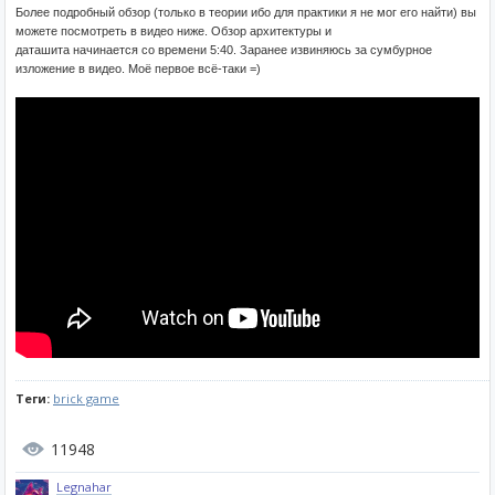
Более подробный обзор (только в теории ибо для практики я не мог его найти) вы
можете посмотреть в видео ниже. Обзор архитектуры и
даташита начинается со времени 5:40. Заранее извиняюсь за сумбурное
изложение в видео. Моё первое всё-таки =)
Теги:
brick game
11948
Legnahar