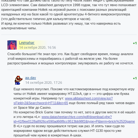
показаны что там должно быть табло по типу «волк ловит яйца» с фиксированными
LCD-элементами. Сам datasheet датируется 1998 годом, так что тут явно попахивает
ориентацией компании Holtek на игровой рынок с поисками разных реализаций
наладонных игр на базе какой то одной архитектуры 4-битного микроконтроллера
(что действительно типично для калькуляторов и часов).
И вряд ли конечно только Holtek развивал эту нишу, так что наверняка есть
альтернативные чипы.
Legnahar
+1
14 октября 2020, 16:56
Спасибо большое! Не знал про это. Как будет свободное время, поищу аналоги
этой микросхемы и поразбираюсь с работой на железе уже. На более
распространённых и мощных контроллерах эмулировать их работу не хочется.
aa-dav
+1
14 октября 2020, 17:26
Еще немного погуглил. Похоже что кастомизированные под конкретную игру
чипы от Holtek имеют маркировку HT113xA, где x — это цифра или буква
конкретной игры. Например тут:
www.alldatasheet.com/view.jsp?
sField=2&Searchword=HT11&list=65
еще более полный ряд таких чипов виден
от Space War до Casino.
Но конкретно Brick Game там почему то нет, зато в другом месте я её нашёл
и это литера «L»:
www.datasheetarchive.com/pdf/download.php?
id=41f9ee0128a8926ce590ad66f8cc9513bb98f2&type=P&term=brick%2520game
В «L» судя по всему прошивался тетрис как раз. И опять таки судя по
маркировке ядром везде действительно служил HT-1130 просто уже
прошитый чем нужно в конкретных A-шках.