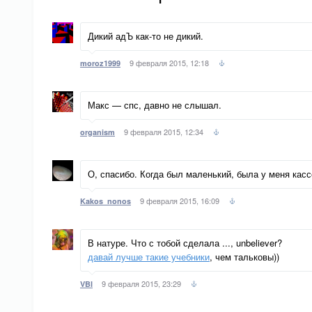
Дикий адЪ как-то не дикий.
9 февраля 2015, 12:18
moroz1999
Макс — спс, давно не слышал.
9 февраля 2015, 12:34
organism
О, спасибо. Когда был маленький, была у меня касс
9 февраля 2015, 16:09
Kakos_nonos
В натуре. Что с тобой сделала ..., unbeliever?
давай лучше такие учебники
, чем тальковы))
9 февраля 2015, 23:29
VBI