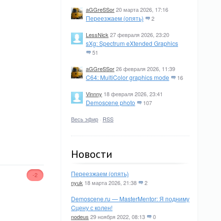
aGGreSSor
20 марта 2026, 17:16
Переезжаем (опять)
2
LessNick
27 февраля 2026, 23:20
sXg: Spectrum eXtended Graphics
51
aGGreSSor
26 февраля 2026, 11:39
C64: MultiColor graphics mode
16
Vinnny
18 февраля 2026, 23:41
Demoscene photo
107
Весь эфир
·
RSS
Новости
Переезжаем (опять)
-2
nyuk
18 марта 2026, 21:38
2
Demoscene.ru — MasterMentor: Я подниму
Cцену с колен!
nodeus
29 ноября 2022, 08:13
0