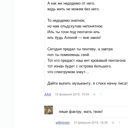
А как же недодемо от него,
ведь жить не можем без него.
То недодемо знатное,
но нам ольдскулам непонятное.
Иль ты точи под пентагон иль
иль будь Алоной — вне закон!
Сегодня предал ты пентеву, а завтра
пол ты поменяешь свой.
Тот кто предаст наш инт кровавый пентагона
тот изнан будет с острова большого,
что спектрумом зовут…
Дайти выпить музыканту, я стихи начну писат
10 февраля 2015, 15:04
↑
AAA
пиши фактру, мать твою!
10 февраля 2015, 16:35
↑
g0blinish