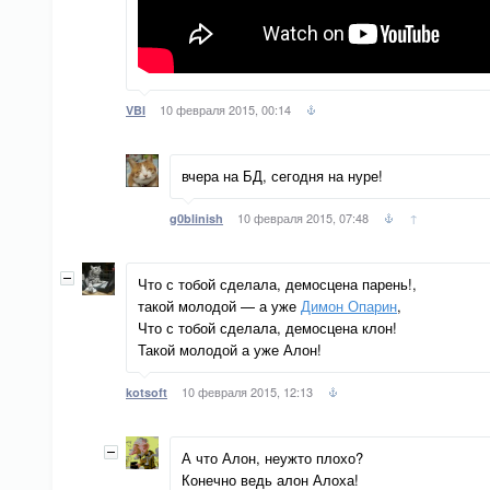
10 февраля 2015, 00:14
VBI
вчера на БД, сегодня на нуре!
10 февраля 2015, 07:48
↑
g0blinish
Что с тобой сделала, демосцена парень!,
такой молодой — а уже
Димон Опарин
,
Что с тобой сделала, демосцена клон!
Такой молодой а уже Алон!
10 февраля 2015, 12:13
kotsoft
А что Алон, неужто плохо?
Конечно ведь алон Алоха!