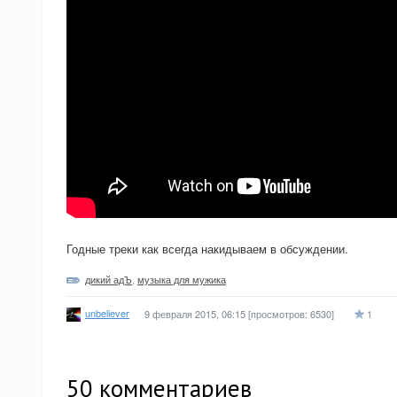
Годные треки как всегда накидываем в обсуждении.
дикий адЪ
,
музыка для мужика
unbeliever
9 февраля 2015, 06:15
[просмотров: 6530]
1
50
комментариев