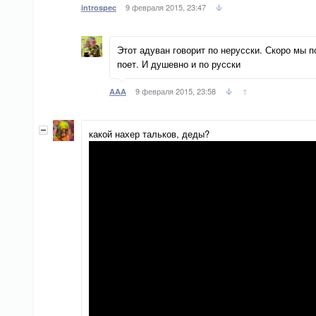
9 февраля 2015, 23:47
introspec
Этот адуван говорит по нерусски. Скоро мы п
поет. И душевно и по русски
9 февраля 2015, 23:58
↑
AAA
какой нахер тальков, деды?