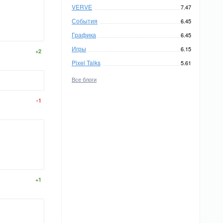
VERVE
7.47
События
6.45
Графика
6.45
Игры
6.15
+2
Pixel Talks
5.61
Все блоги
-1
+1