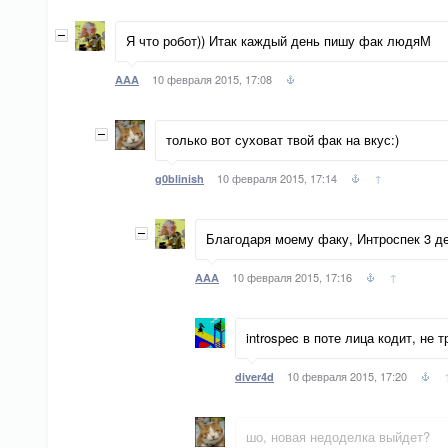
Я что робот)) Итак каждый день пишу фак людяМ
10 февраля 2015, 17:08
AAA
только вот суховат твой фак на вкус:)
10 февраля 2015, 17:14
↑
g0blinish
Благодаря моему факу, Интроспек 3 ден
10 февраля 2015, 17:16
↑
AAA
introspec в поте лица кодит, не 
10 февраля 2015, 17:20
diver4d
шо, новая недоделка выйдет?