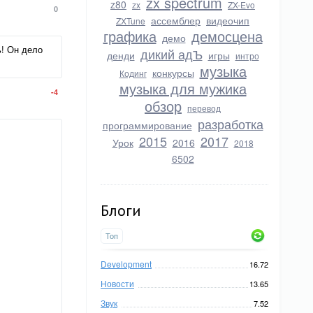
zx spectrum
z80
zx
ZX-Evo
0
ассемблер
видеочип
ZXTune
графика
демосцена
демо
ь! Он дело
дикий адЪ
денди
игры
интро
музыка
конкурсы
Кодинг
музыка для мужика
-4
обзор
перевод
разработка
программирование
2015
2017
Урок
2016
2018
6502
Блоги
Топ
Development
16.72
Новости
13.65
Звук
7.52