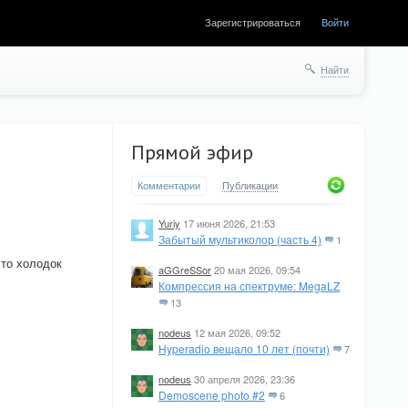
Зарегистрироваться
Войти
Найти
Прямой эфир
Комментарии
Публикации
Yuriy
17 июня 2026, 21:53
Забытый мультиколор (часть 4)
1
что холодок
aGGreSSor
20 мая 2026, 09:54
Компрессия на спектруме: MegaLZ
13
nodeus
12 мая 2026, 09:52
Hyperadio вещало 10 лет (почти)
7
nodeus
30 апреля 2026, 23:36
Demoscene photo #2
6