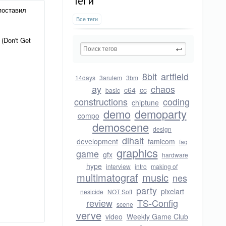
Теги
поставил
Все теги
(Don't Get
8bit
artfield
14days
3arulem
3bm
ay
chaos
c64
cc
basic
constructions
coding
chiptune
demo
demoparty
compo
demoscene
design
dihalt
development
famicom
faq
graphics
game
gfx
hardware
hype
interview
intro
making of
multimatograf
music
nes
party
pixelart
nesicide
NOT Soft
review
TS-Config
scene
verve
video
Weekly Game Club