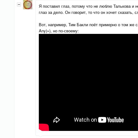
Я поставил глаз, потому что не люблю Талькова и 
глаз за дело. Он говорит, то что он хочет сказать,
Вот, например, Тим Бакли поёт примерно о том же са
Any)»), но по-своему: