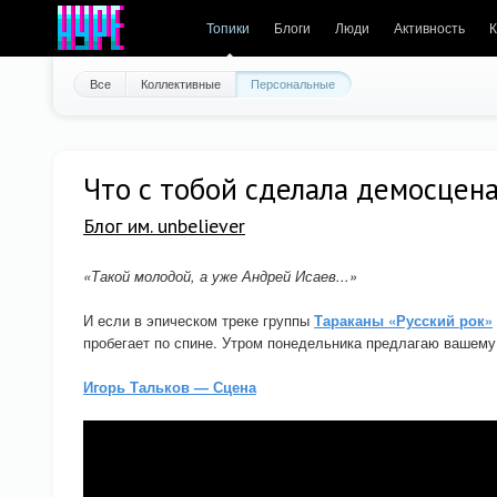
Топики
Блоги
Люди
Активность
К
Все
Коллективные
Персональные
Что с тобой сделала демосцен
Блог им. unbeliever
«Такой молодой, а уже Андрей Исаев...»
И если в эпическом треке группы
Тараканы «Русский рок»
пробегает по спине. Утром понедельника предлагаю вашему
Игорь Тальков — Сцена