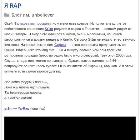
Я RAP
Блог им. unbeliever
Окей,
Талькова вы просрали
, но у меня есть козырь. Исполнитель куплетов
собственного сочинения
St1m
родился и вырос в Тольятти — совсем рядом от
моей Самары. Я видел его один раз в жизни, очень маленьким, на нашем
мероприятии он и друзья танцевали брейк. Сегодня St1m легенда отечественного
хип-хопа. На треке ниже с ним
Серега
— этого персонажа представлять не
нужно. Видео ниже это long mix — на 4 минуту больше чем сам трек, что
ротировали по радио (плюс по радио было много цензуры). Трек этот 2008 года.
Слушать надо все, можно не смотреть. Однако самое важное на 4:44 —
попробуйте осилить весь куплет. LION из мятежной Украины, Харьков. И в этом
куплете есть самое важное для вас:
Все лето форумы паришь,
Пока мы треки тут пишем.
Ты beta-версия парень,
А я deluxe edition!
st1m — Ya-Rap
(long mix)