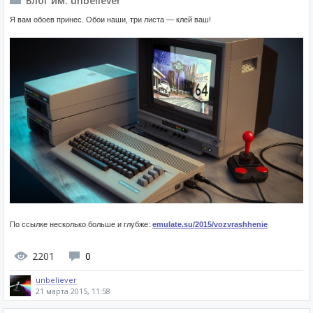
Блог им. unbeliever
Я вам обоев принес. Обои наши, три листа — клей ваш!
По ссылке несколько больше и глубже:
emulate.su/2015/vozvrashhenie
2201
0
unbeliever
21 марта 2015, 11:58