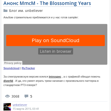
Анонс MmcM - The Blossoming Years
Блог им. unbeliever
Альбом стремительно приближается и у нас готов sampler:
Soundcloud
|
RuTracker
За спектрумовскую версию взялся
introspec
, а с графикой обещал помочь
diver4d
. И да, кто умеет играть треки начиная с произвольного паттерна в
стандартном PT3-плеере?
3068
5
unbeliever
15 марта 2015, 03:41