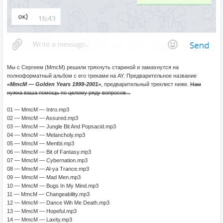
Мы с Сергеем (MmcM) решили тряхнуть стариной и замахнутся на
полноформатный альбом с его треками на AY. Предварительное название
«MmcM — Golden Years 1999-2001»
, предварительный треклист ниже.
Нам
нужна ваша помощь по целому ряду вопросов...
01 — MmcM — Intro.mp3
02 — MmcM — Assured.mp3
03 — MmcM — Jungle Bit And Popsacid.mp3
04 — MmcM — Melancholy.mp3
05 — MmcM — Mentbi.mp3
06 — MmcM — Bit of Fantasy.mp3
07 — MmcM — Cybernation.mp3
08 — MmcM — Al-ya Trance.mp3
09 — MmcM — Mad Men.mp3
10 — MmcM — Bugs In My Mind.mp3
11 — MmcM — Changeability.mp3
12 — MmcM — Dance Wih Me Death.mp3
13 — MmcM — Hopeful.mp3
14 — MmcM — Laxity.mp3