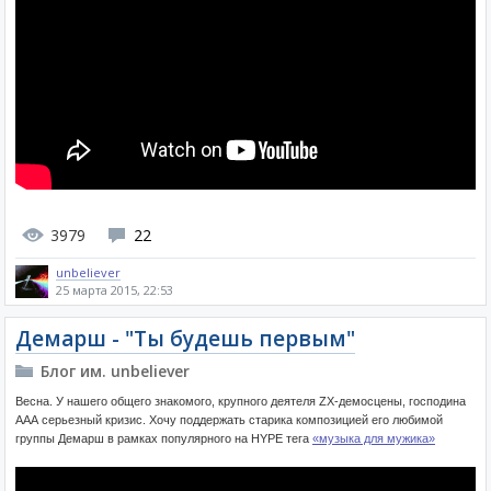
3979
22
unbeliever
25 марта 2015, 22:53
Демарш - "Ты будешь первым"
Блог им. unbeliever
Весна. У нашего общего знакомого, крупного деятеля ZX-демосцены, господина
ААА серьезный кризис. Хочу поддержать старика композицией его любимой
группы Демарш в рамках популярного на HYPE тега
«музыка для мужика»