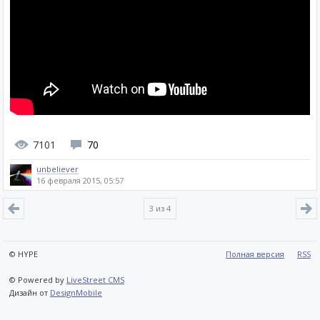
7101
70
unbeliever
16 февраля 2015, 05:57
3
из 4
© HYPE
Полная версия
RSS
© Powered by
LiveStreet CMS
Дизайн от
DesignMobile