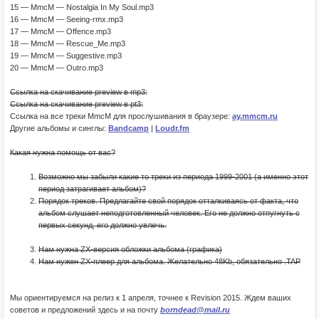
15 — MmcM — Nostalgia In My Soul.mp3
16 — MmcM — Seeing-rmx.mp3
17 — MmcM — Offence.mp3
18 — MmcM — Rescue_Me.mp3
19 — MmcM — Suggestive.mp3
20 — MmcM — Outro.mp3
Ссылка на скачивание preview в mp3:
Ссылка на скачивание preview в pt3:
Ссылка на все треки MmcM для прослушивания в браузере:
ay.mmcm.ru
Другие альбомы и синглы:
Bandcamp
|
Loudr.fm
Какая нужна помощь от вас?
Возможно мы забыли какие то треки из периода 1999-2001 (а именно этот
период затрагивает альбом)?
Порядок треков. Предлагайте свой порядок отталкиваясь от факта, что
альбом слушает неподготовленный человек. Его не должно отпугнуть с
первых секунд, его должно увлечь.
Нам нужна ZX-версия обложки альбома (графика)
Нам нужен ZX-плеер для альбома. Желательно 48Kb, обязательно .TAP
Мы ориентируемся на релиз к 1 апреля, точнее к Revision 2015. Ждем ваших
советов и предложений здесь и на почту
borndead@mail.ru