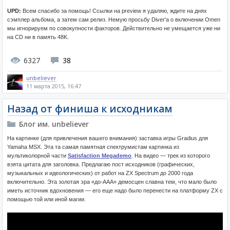
UPD:
Всем спасибо за помощь! Ссылки на preview я удаляю, ждите на днях
сэмплер альбома, а затем сам релиз. Немую просьбу Diver'а о включении Omen
мы игнорируем по совокупности факторов. Действительно не умещается уже ни
на CD ни в память 48K.
6327
38
unbeliever
11 марта 2015, 16:47
Назад от финиша к исходникам
Блог им. unbeliever
На картинке (для привлечения вашего внимания) заставка игры Gradius для
Yamaha MSX. Эта та самая памятная спектрумистам картинка из
мультиколорной части
Satisfaction Megademo
. На видео — трек из которого
взята цитата для заголовка. Предлагаю пост исходников (графических,
музыкальных и идеологических) от работ на ZX Spectrum до 2000 года
включительно. Эта золотая эра «до-ААА» демосцен славна тем, что мало было
иметь источник вдохновения — его еще надо было перенести на платформу ZX с
помощью той или иной магии.