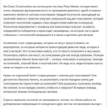
На Chaos Constructions мы используем систему Party Meister, которая имеет
очень обширную функциональность по проведению демопати, одной из важных
компонент является система голосования. Каждый посетитель приходящий на
патиплейс вместе с билетом получает уникальный код для голосования, который
позволяет посетителю отдавать свои предпочтения работам в конкурсах.
Посетители мероприятия с телефона или компьютера голосуют за работы,
определяются победители и происходит награждение, на котором часть денег
собранных с посетителей превращается в призы и дипломы для авторов.
Особняком стоят софасценеры, которые не могут присутствовать на
мероприятии, но которым интересно происходящий движ или люди, которые в
нем участвуют. Кто-то выставил работу, кто-то просто потроллить в ирц зашел.
Посмотреть работы они могут, но голосование для них всегда проблема. Позиция
организаторов обычно была простой — хочешь голосовать в конкурсах, приходи
на патиплейс, покупай билет и получай ключ. Но ведь есть люди которым просто
никак не придти и не приехать.
Нужен ли отдельный билет «софасценера» с ключом для голосования? Или
достаточно обычного билета, но реализовать способ передачи ключа для
голосования без присутствия на патиплейс? Или разрешить голосовать вообще
без ключей, но на порядок снизить стойкость к накрутке? В первую очередь
интересует мнение потенциальных авторов.
Советы переехать на events не принимаются, потому что объем работы по
дублированию информации по конкурсам в двух местах несоразмерен выгоде )