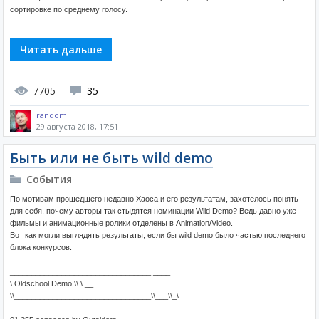
сортировке по среднему голосу.
Читать дальше
7705
35
random
29 августа 2018, 17:51
Быть или не быть wild demo
События
По мотивам прошедшего недавно Хаоса и его результатам, захотелось понять
для себя, почему авторы так стыдятся номинации Wild Demo? Ведь давно уже
фильмы и анимационные ролики отделены в Animation/Video.
Вот как могли выглядять результаты, если бы wild demo было частью последнего
блока конкурсов:
_________________________________ ____
\ Oldschool Demo \\ \ __
\\________________________________\\___\\_\.