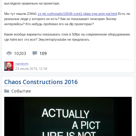
выглядело правильно на проекторе.
Мы тут нашли ZXKit1
zx-pk.ru/threads/10548-zxkit1-plata-vga-amp-pal.html
Есть ли
реальные люди у которого он есть? Как он показывает гигаскрин 3колор
интерлейсы? Кто нибудь пробовал его на dlp проекторах?
Какие вообще варианты показывать спек в 50fps на современном оборудовании,
где hdmi вот это все? Эмулятор/youtube не предлагать.
10203
109
random
25 июля 2016, 12:54
Chaos Constructions 2016
События