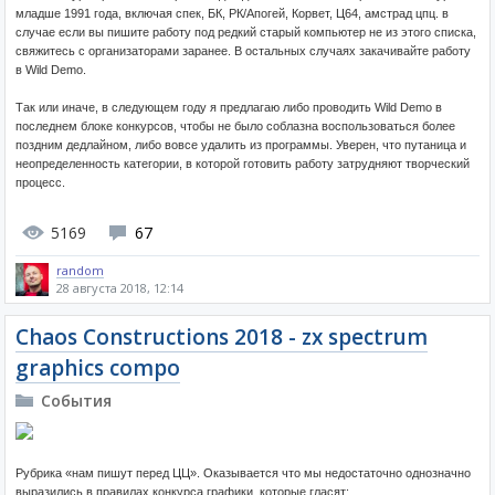
младше 1991 года, включая спек, БК, РК/Апогей, Корвет, Ц64, амстрад цпц. в
случае если вы пишите работу под редкий старый компьютер не из этого списка,
свяжитесь с организаторами заранее. В остальных случаях закачивайте работу
в Wild Demo.
Так или иначе, в следующем году я предлагаю либо проводить Wild Demo в
последнем блоке конкурсов, чтобы не было соблазна воспользоваться более
поздним дедлайном, либо вовсе удалить из программы. Уверен, что путаница и
неопределенность категории, в которой готовить работу затрудняют творческий
процесс.
5169
67
random
28 августа 2018, 12:14
Chaos Constructions 2018 - zx spectrum
graphics compo
События
Рубрика «нам пишут перед ЦЦ». Оказывается что мы недостаточно однозначно
выразились в правилах конкурса графики, которые гласят: