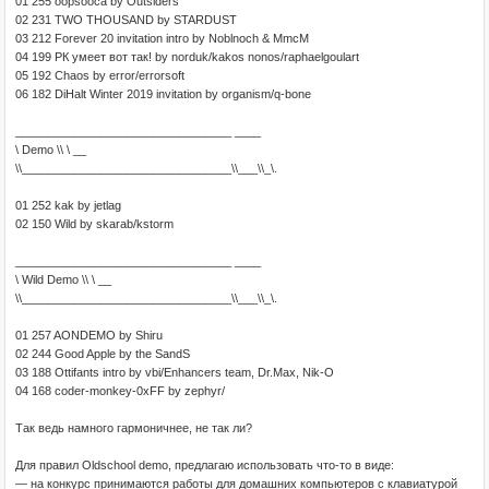
01 255 oopsooca by Outsiders
02 231 TWO THOUSAND by STARDUST
03 212 Forever 20 invitation intro by Noblnoch & MmcM
04 199 РК умеет вот так! by norduk/kakos nonos/raphaelgoulart
05 192 Chaos by error/errorsoft
06 182 DiHalt Winter 2019 invitation by organism/q-bone
_________________________________ ____
\ Demo \\ \ __
\\________________________________\\___\\_\.
01 252 kak by jetlag
02 150 Wild by skarab/kstorm
_________________________________ ____
\ Wild Demo \\ \ __
\\________________________________\\___\\_\.
01 257 AONDEMO by Shiru
02 244 Good Apple by the SandS
03 188 Ottifants intro by vbi/Enhancers team, Dr.Max, Nik-O
04 168 coder-monkey-0xFF by zephyr/
Так ведь намного гармоничнее, не так ли?
Для правил Oldschool demo, предлагаю использовать что-то в виде:
— на конкурс принимаются работы для домашних компьютеров с клавиатурой