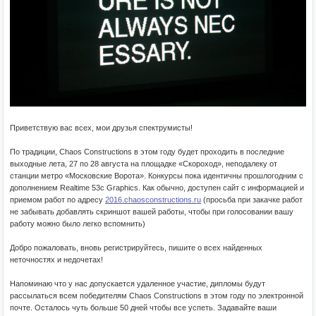
Приветствую вас всех, мои друзья спектрумисты!
По традиции, Chaos Constructions в этом году будет проходить в последние
выходные лета, 27 по 28 августа на площадке «Скороход», неподалеку от
станции метро «Московские Ворота». Конкурсы пока идентичны прошлогодним с
дополнением Realtime 53c Graphics. Как обычно, доступен сайт с информацией и
приемом работ по адресу
2016.chaosconstructions.ru
(просьба при закачке работ
не забывать добавлять скриншот вашей работы, чтобы при голосовании вашу
работу можно было легко вспомнить)
Добро пожаловать, вновь регистрируйтесь, пишите о всех найденных
неточностях и недочетах!
Напоминаю что у нас допускается удаленное участие, дипломы будут
рассылаться всем победителям Chaos Constructions в этом году по электронной
почте. Осталось чуть больше 50 дней чтобы все успеть. Задавайте ваши