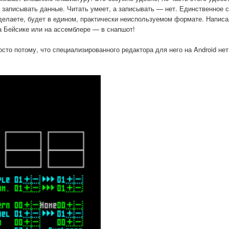
я записывать данные. Читать умеет, а записывать — нет. Единственное 
ы делаете, будет в едином, практически неиспользуемом формате. Написа
а Бейсике или на ассемблере — в снапшот!
осто потому, что специализированного редактора для него на Android нет