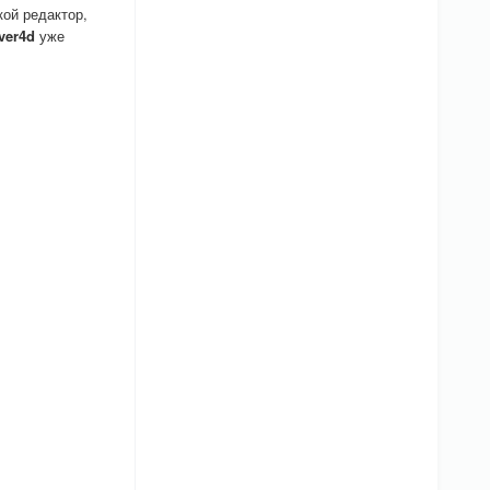
кой редактор,
ver4d
уже