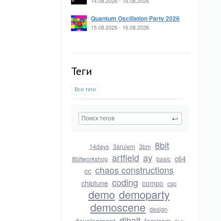
14.08.2026 - 16.08.2026
Quantum Oscillation Party 2026
15.08.2026 - 16.08.2026
Теги
Все теги
8bit
14days
3arulem
3bm
artfield
ay
c64
8bitworkshop
basic
chaos constructions
cc
coding
chiptune
compo
csp
demo
demoparty
demoscene
design
dihalt