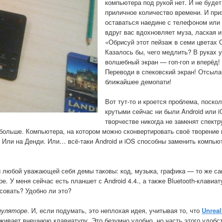
компьютера под рукой нет. И не буде
приличное количество времени. И при
оставаться наедине с телефоном или
вдруг вас вдохновляет муза, лаская и
«Обрисуй этот пейзаж в семи цветах
Казалось бы, чего медлить? В руках 
волшебный экран — гоп-гоп и вперёд!
Переводи в спековский экран! Отсыла
ближайшее демопати!
Вот тут-то и кроется проблема, поско
крутыми сейчас ни были Android или i
творчестве никогда не заменят спект
ольше. Компьютера, на котором можно сконвертировать своё творение в
. Или на Денди. Или… всё-таки Android и iOS способны заменить компью
 любой уважающей себя демы таковы: код, музыка, графика — то же с
. У меня сейчас есть планшет с Android 4.4., а также Bluetooth-клавиа
исовать? Удобно ли это?
муляторе
. И, если подумать, это неплохая идея, учитывая то, что
Unrea
живает внешнюю клавиатуру. Это безумно удобно, но часть этого удобс