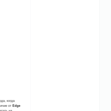
ода, когда
личие от
Edge
етать на