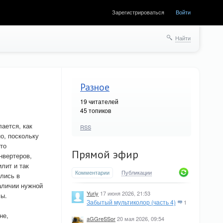
Зарегистрироваться
Войти
Найти
Разное
19
читателей
45 топиков
лается, как
RSS
о, поскольку
то
Прямой эфир
нвертеров,
лит и так
Комментарии
Публикации
лись в
наличии нужной
Yuriy
17 июня 2026, 21:53
лы.
Забытый мультиколор (часть 4)
1
не,
aGGreSSor
20 мая 2026, 09:54