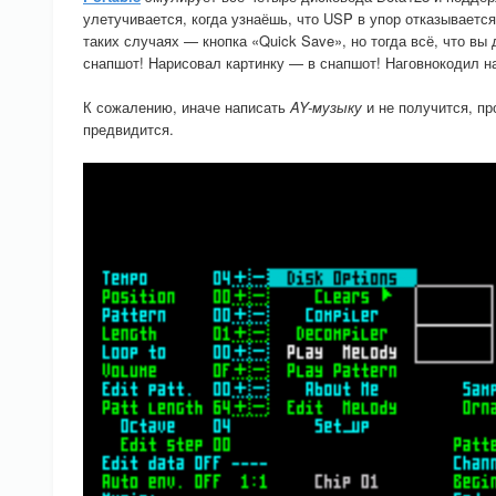
улетучивается, когда узнаёшь, что USP в упор отказываетс
таких случаях — кнопка «Quick Save», но тогда всё, что в
снапшот! Нарисовал картинку — в снапшот! Наговнокодил н
К сожалению, иначе написать
AY-музыку
и не получится, пр
предвидится.