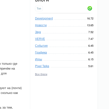
Топ
Development
16.72
Новости
13.65
Звук
7.52
VERVE
7.47
События
6.45
Графика
6.45
Игры
6.15
 только где
Pixel Talks
5.61
причём на
р для
Все блоги
уют на (почти)
 сколько как
ь за тем,