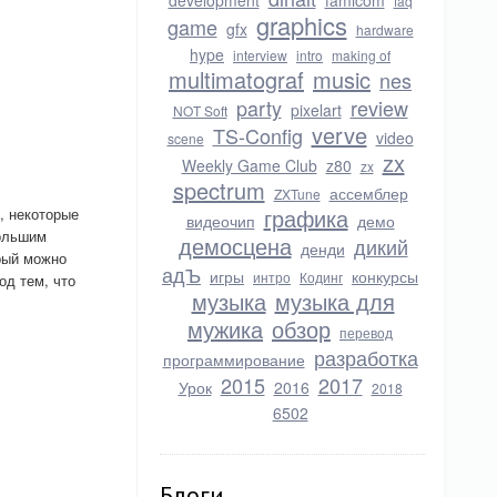
development
famicom
faq
graphics
game
gfx
hardware
hype
interview
intro
making of
multimatograf
music
nes
party
review
pixelart
NOT Soft
verve
TS-Config
video
scene
zx
Weekly Game Club
z80
zx
spectrum
ассемблер
ZXTune
графика
, некоторые
видеочип
демо
большим
демосцена
дикий
денди
орый можно
адЪ
игры
конкурсы
интро
Кодинг
од тем, что
музыка
музыка для
мужика
обзор
перевод
разработка
программирование
2015
2017
Урок
2016
2018
6502
Блоги