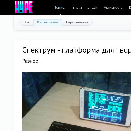
Топики
Блоги
Люди
Активность
К
Все
Коллективные
Персональные
Спектрум - платформа для твор
Разное