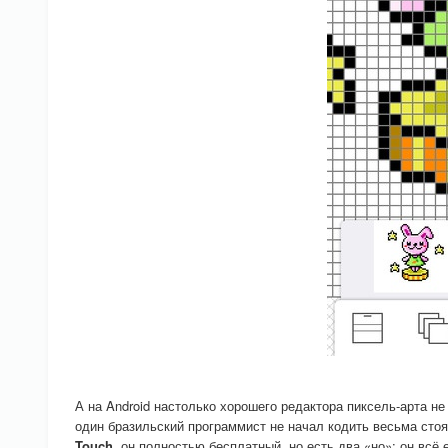
А на Android настолько хорошего редактора пиксель-арта не
один бразильский программист не начал кодить весьма ст
Touch
, он полностью бесплатный, но есть два «но»: он всё