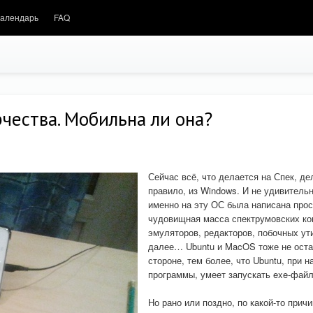
алендарь
FAQ
чества. Мобильна ли она?
Сейчас всё, что делается на Спек, де
правило, из Windows. И не удивительн
именно на эту ОС была написана прос
чудовищная масса спектрумовских ко
эмуляторов, редакторов, побочных ути
далее… Ubuntu и MacOS тоже не оста
стороне, тем более, что Ubuntu, при 
программы, умеет запускать exe-фай
Но рано или поздно, по какой-то причи