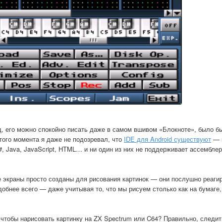
од, его можно спокойно писать даже в самом вшивом «Блокноте», было бы
этого момента я даже не подозревал, что
IDE для Android существуют
— 
#, Java, JavaScript, HTML… и ни один из них не поддерживает ассембле
е экраны просто созданы для рисования картинок — они послушно реагир
добнее всего — даже учитывая то, что мы рисуем столько как на бумаге,
чтобы нарисовать картинку на ZX Spectrum или C64? Правильно, следит