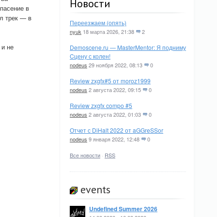
Новости
спасение в
л трек — в
Переезжаем (опять)
nyuk
18 марта 2026, 21:38
2
 и не
Demoscene.ru — MasterMentor: Я подниму
Cцену с колен!
nodeus
29 ноября 2022, 08:13
0
Review zxgfx#5 от moroz1999
nodeus
2 августа 2022, 09:15
0
Review zxgfx compo #5
nodeus
2 августа 2022, 01:03
0
Отчет с DiHalt 2022 от aGGreSSor
nodeus
9 января 2022, 12:48
0
Все новости
·
RSS
events
Undefined Summer 2026