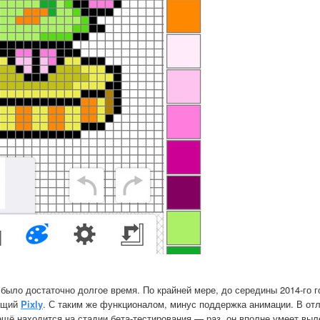
 было достаточно долгое время. По крайней мере, до середины 2014-го г
оящий
Pixly
. С таким же функционалом, минус поддержка анимации. В от
 ещё находится на стадии бета-тестирования — раз, он вполне умеет выл