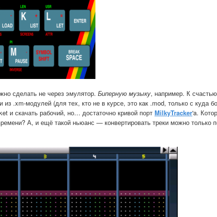
ожно сделать не через эмулятор.
Биперную музыку
, например. К счастью
 из .xm-модулей (для тех, кто не в курсе, это как .mod, только с куда 
ket и скачать рабочий, но… достаточно кривой порт
MilkyTracker
'a. Кот
времени? А, и ещё такой ньюанс — конвертировать треки можно только п