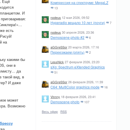
т. Ещё
Компрессия на спектруме: MegaLZ
ходится
13
 планшетом. И
nodeus
12 мая 2026, 09:52
 приговаривая:
Hyperadio вещало 10 лет (почти)
7
 Синклера!»…
уже есть
nodeus
30 апреля 2026, 23:36
 Рисуй!
Demoscene photo #2
6
й на
aGGreSSor
20 марта 2026, 17:16
Переезжаем (опять)
2
льку какими бы
LessNick
27 февраля 2026, 23:20
OS, они в
sXg: Spectrum eXtended Graphics
румисту… да
51
 такой вид, в
aGGreSSor
26 февраля 2026, 11:39
тер? И даже
C64: MultiColor graphics mode
16
Vinnny
18 февраля 2026, 23:41
амое может
Demoscene photo
107
тура. Возможно
Весь эфир
·
RSS
lSpeccy
тва