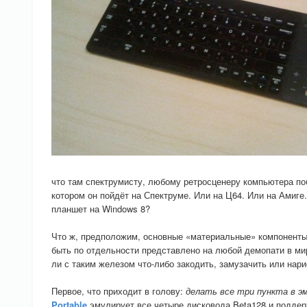
что там спектрумисту, любому ретросценеру компьютера поб
котором он пойдёт на Спектруме. Или на Ц64. Или на Амиге
планшет на Windows 8?
Что ж, предположим, основные «материальные» компоненты
быть по отдельности представлено на любой демопати в мире
ли с таким железом что-либо закодить, замузачить или нар
Первое, что приходит в голову:
делать все три пункта в э
Portable
эмулирует все четыре дисковода Beta128 и поддер