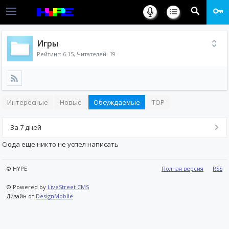
Игры
Рейтинг:
6.15
, Читателей: 19
Интересные
Новые
Обсуждаемые
TOP
За 7 дней
Сюда еще никто не успел написать
© HYPE
Полная версия
RSS
© Powered by
LiveStreet CMS
Дизайн от
DesignMobile