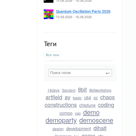
14.08.2026 - 16.08.2026
Quantum Oscillation Party 2026
15.08.2026 - 16.08.2026
Теги
Все теги
8bit
14days
3arulem
8bitworkshop
artfield
ay
chaos
c64
cc
basic
constructions
coding
chiptune
demo
compo
csp
demoparty
demoscene
dihalt
development
design
game