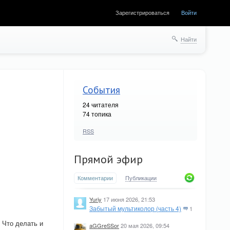
Зарегистрироваться
Войти
Найти
События
24
читателя
74 топика
RSS
Прямой эфир
Комментарии
Публикации
Yuriy
17 июня 2026, 21:53
Забытый мультиколор (часть 4)
1
 Что делать и
aGGreSSor
20 мая 2026, 09:54