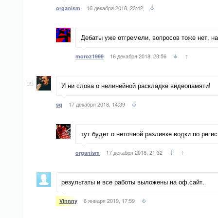
16 декабря 2018, 23:42
organism
Дебаты уже отгремели, вопросов тоже нет, на
16 декабря 2018, 23:56
↑
moroz1999
И ни слова о нелинейной раскладке видеопамяти!
17 декабря 2018, 14:39
sq
тут будет о неточной разливке водки по регис
17 декабря 2018, 21:32
↑
organism
результаты и все работы выложены на оф.сайт.
6 января 2019, 17:59
Vinnny