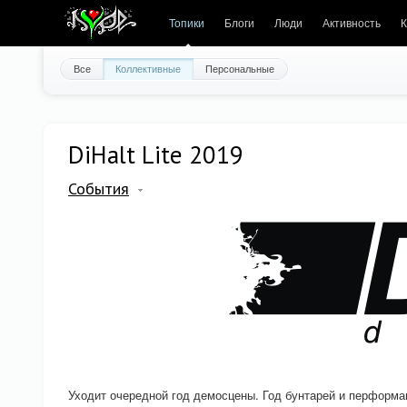
Топики
Блоги
Люди
Активность
К
Все
Коллективные
Персональные
DiHalt Lite 2019
События
Уходит очередной год демосцены. Год бунтарей и перформан