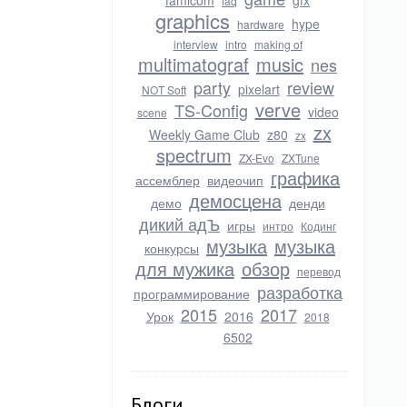
famicom
gfx
faq
graphics
hype
hardware
interview
intro
making of
multimatograf
music
nes
party
review
pixelart
NOT Soft
verve
TS-Config
video
scene
zx
Weekly Game Club
z80
zx
spectrum
ZX-Evo
ZXTune
графика
ассемблер
видеочип
демосцена
демо
денди
дикий адЪ
игры
интро
Кодинг
музыка
музыка
конкурсы
для мужика
обзор
перевод
разработка
программирование
2015
2017
Урок
2016
2018
6502
Блоги