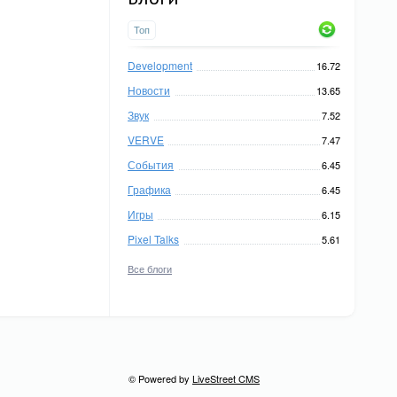
Топ
Development
16.72
Новости
13.65
Звук
7.52
VERVE
7.47
События
6.45
Графика
6.45
Игры
6.15
Pixel Talks
5.61
Все блоги
© Powered by
LiveStreet CMS