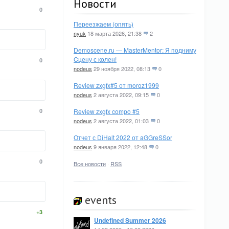
Новости
0
Переезжаем (опять)
nyuk
18 марта 2026, 21:38
2
Demoscene.ru — MasterMentor: Я подниму
Cцену с колен!
0
nodeus
29 ноября 2022, 08:13
0
Review zxgfx#5 от moroz1999
nodeus
2 августа 2022, 09:15
0
0
Review zxgfx compo #5
nodeus
2 августа 2022, 01:03
0
Отчет с DiHalt 2022 от aGGreSSor
nodeus
9 января 2022, 12:48
0
0
Все новости
·
RSS
events
+3
Undefined Summer 2026