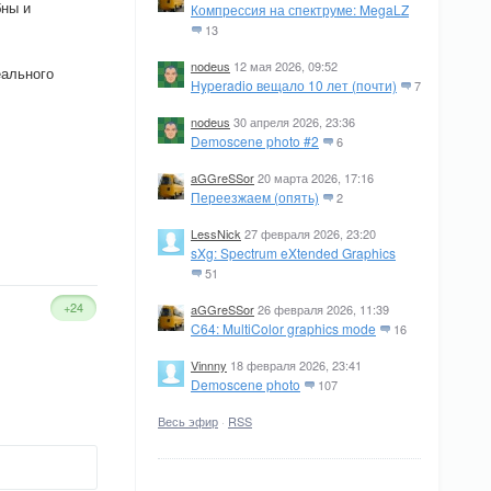
бны и
Компрессия на спектруме: MegaLZ
13
nodeus
12 мая 2026, 09:52
еального
Hyperadio вещало 10 лет (почти)
7
nodeus
30 апреля 2026, 23:36
Demoscene photo #2
6
aGGreSSor
20 марта 2026, 17:16
Переезжаем (опять)
2
LessNick
27 февраля 2026, 23:20
sXg: Spectrum eXtended Graphics
51
+24
aGGreSSor
26 февраля 2026, 11:39
C64: MultiColor graphics mode
16
Vinnny
18 февраля 2026, 23:41
Demoscene photo
107
Весь эфир
·
RSS