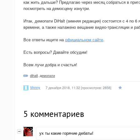
как жить дальше? Предлагаю через месяц собраться в приго
посмотреть на демосцену изнутри.
Итак, демопати DiHalt (зимняя редакция) состоится с 4 по 
времени, а также налажено вещание видео-трансляции и раб
Все ответы ищите на
официальном сайте
.
Есть вопросы? Давайте обсудим!
Всем лучи добра и счастья!
dihalt
,
демопати
Vinnny
7 декабря 2018, 11:32
[просмотров: 2858]
5
комментариев
ух ты какие горячие дебаты!