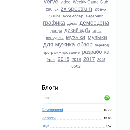
verve
video
Weekly Game Club
zx spectrum
z80
zx
ZX-Evo
ассемблер
видеочип
ZXTune
графика
демосцена
демо
дикий адЪ
денди
игры
музыка
музыка
конкурсы
для мужика
обзор
перевод
разработка
программирование
2015
2017
Урок
2016
2018
6502
Блоги
Топ
Development
16.72
Новости
13.65
Звук
7.52