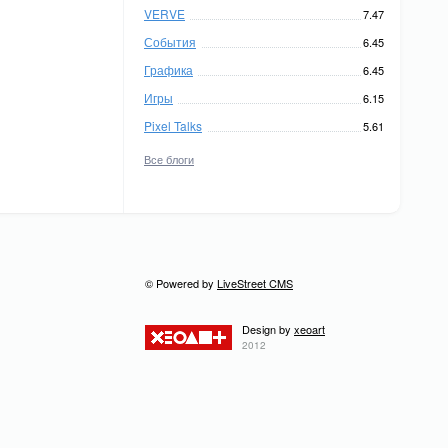
VERVE
7.47
События
6.45
Графика
6.45
Игры
6.15
Pixel Talks
5.61
Все блоги
© Powered by
LiveStreet CMS
Design by
xeoart
2012