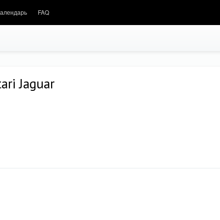
алендарь
FAQ
ri Jaguar