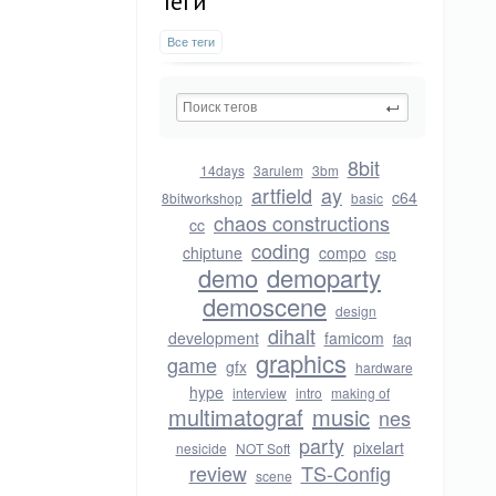
Теги
Все теги
8bit
14days
3arulem
3bm
artfield
ay
c64
8bitworkshop
basic
chaos constructions
cc
coding
chiptune
compo
csp
demo
demoparty
demoscene
design
dihalt
development
famicom
faq
graphics
game
gfx
hardware
hype
interview
intro
making of
multimatograf
music
nes
party
pixelart
nesicide
NOT Soft
review
TS-Config
scene