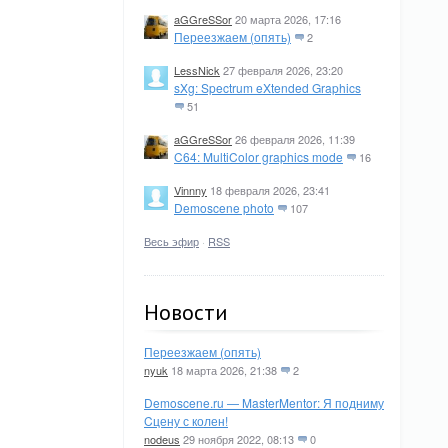
aGGreSSor
20 марта 2026, 17:16
Переезжаем (опять)
2
LessNick
27 февраля 2026, 23:20
sXg: Spectrum eXtended Graphics
51
aGGreSSor
26 февраля 2026, 11:39
C64: MultiColor graphics mode
16
Vinnny
18 февраля 2026, 23:41
Demoscene photo
107
Весь эфир
·
RSS
Новости
Переезжаем (опять)
nyuk
18 марта 2026, 21:38
2
Demoscene.ru — MasterMentor: Я подниму
Cцену с колен!
nodeus
29 ноября 2022, 08:13
0