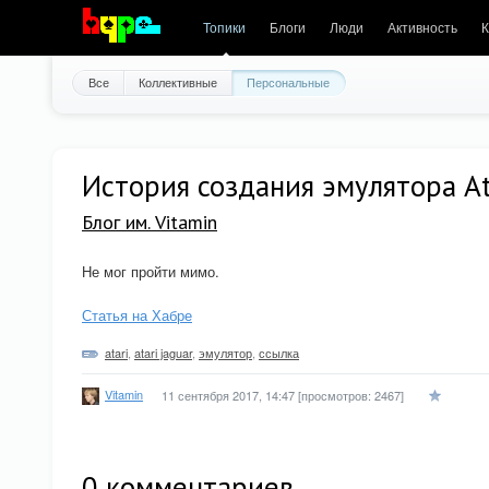
Топики
Блоги
Люди
Активность
К
Все
Коллективные
Персональные
История создания эмулятора Ata
Блог им. Vitamin
Не мог пройти мимо.
Статья на Хабре
atari
,
atari jaguar
,
эмулятор
,
ссылка
Vitamin
11 сентября 2017, 14:47
[просмотров: 2467]
0
комментариев