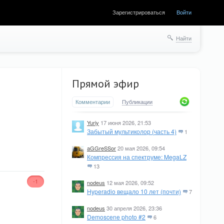
Зарегистрироваться
Войти
Найти
Прямой эфир
Комментарии
Публикации
Yuriy
17 июня 2026, 21:53
Забытый мультиколор (часть 4)
1
aGGreSSor
20 мая 2026, 09:54
Компрессия на спектруме: MegaLZ
13
-1
nodeus
12 мая 2026, 09:52
Hyperadio вещало 10 лет (почти)
7
nodeus
30 апреля 2026, 23:36
Demoscene photo #2
6