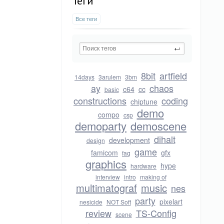
Теги
Все теги
8bit
artfield
14days
3arulem
3bm
ay
chaos
c64
cc
basic
constructions
coding
chiptune
demo
compo
csp
demoparty
demoscene
dihalt
development
design
game
famicom
gfx
faq
graphics
hype
hardware
interview
intro
making of
multimatograf
music
nes
party
pixelart
nesicide
NOT Soft
review
TS-Config
scene