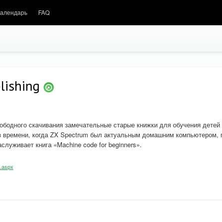
алендарь
FAQ
lishing
свободного скачивания замечательные старые книжки для обучения детей
з времени, когда ZX Spectrum был актуальным домашним компьютером, 
луживает книга «Machine code for beginners».
s.aspx