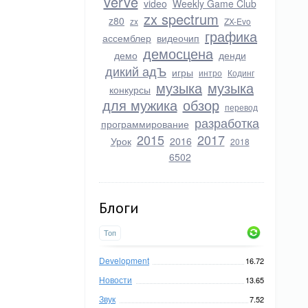
verve
video
Weekly Game Club
zx spectrum
z80
zx
ZX-Evo
графика
ассемблер
видеочип
демосцена
демо
денди
дикий адЪ
игры
интро
Кодинг
музыка
музыка
конкурсы
для мужика
обзор
перевод
разработка
программирование
2015
2017
Урок
2016
2018
6502
Блоги
Топ
Development
16.72
Новости
13.65
Звук
7.52