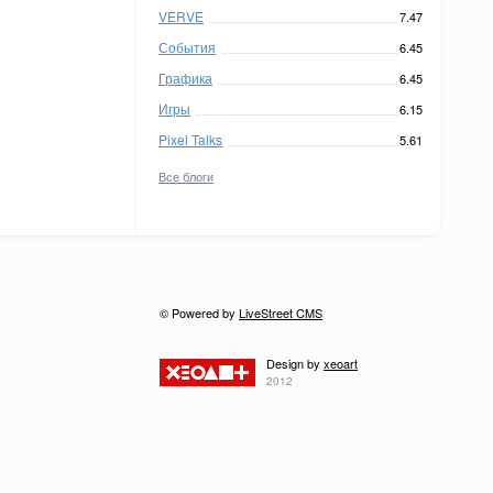
VERVE
7.47
События
6.45
Графика
6.45
Игры
6.15
Pixel Talks
5.61
Все блоги
© Powered by
LiveStreet CMS
Design by
xeoart
2012