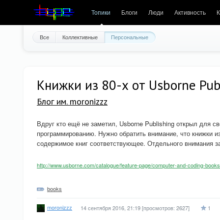
Топики
Блоги
Люди
Активность
К
Все
Коллективные
Персональные
Книжки из 80-х от Usborne Pub
Блог им. moronizzz
Вдруг кто ещё не заметил, Usborne Publishing открыл для 
программированию. Нужно обратить внимание, что книжки и
содержимое книг соответствующее. Отдельного внимания зас
http://www.usborne.com/catalogue/feature-page/computer-and-coding-book
books
moronizzz
14 сентября 2016, 21:19
[просмотров: 2627]
1