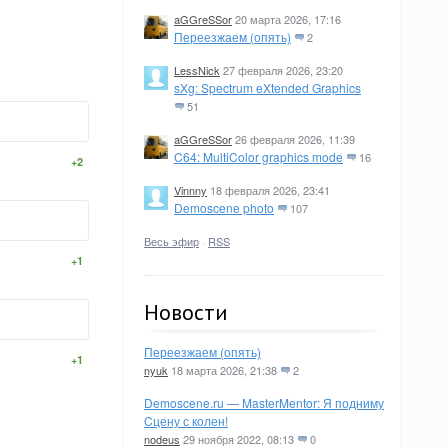
aGGreSSor
20 марта 2026, 17:16
Переезжаем (опять)
2
LessNick
27 февраля 2026, 23:20
sXg: Spectrum eXtended Graphics
51
aGGreSSor
26 февраля 2026, 11:39
C64: MultiColor graphics mode
16
+2
Vinnny
18 февраля 2026, 23:41
Demoscene photo
107
Весь эфир
·
RSS
+1
Новости
Переезжаем (опять)
+1
nyuk
18 марта 2026, 21:38
2
Demoscene.ru — MasterMentor: Я подниму
Cцену с колен!
nodeus
29 ноября 2022, 08:13
0