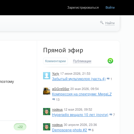
Зарегистрироваться
Войти
Найти
Прямой эфир
Комментарии
Публикации
Yuriy
17 июня 2026, 21:53
Забытый мультиколор (часть 4)
1
поэтому
aGGreSSor
20 мая 2026, 09:54
Компрессия на спектруме: MegaLZ
13
nodeus
12 мая 2026, 09:52
Hyperadio вещало 10 лет (почти)
7
nodeus
30 апреля 2026, 23:36
+22
Demoscene photo #2
6