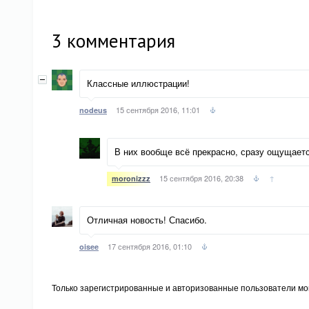
3
комментария
Классные иллюстрации!
15 сентября 2016, 11:01
nodeus
В них вообще всё прекрасно, сразу ощущается 
15 сентября 2016, 20:38
↑
moronizzz
Отличная новость! Спасибо.
17 сентября 2016, 01:10
oisee
Только зарегистрированные и авторизованные пользователи мог