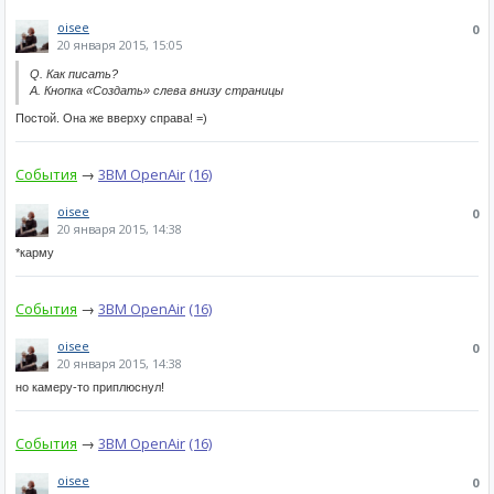
oisee
0
20 января 2015, 15:05
Q. Как писать?
A. Кнопка «Создать» слева внизу страницы
Постой. Она же вверху справа! =)
События
→
3BM OpenAir
(16)
oisee
0
20 января 2015, 14:38
*карму
События
→
3BM OpenAir
(16)
oisee
0
20 января 2015, 14:38
но камеру-то приплюснул!
События
→
3BM OpenAir
(16)
oisee
0