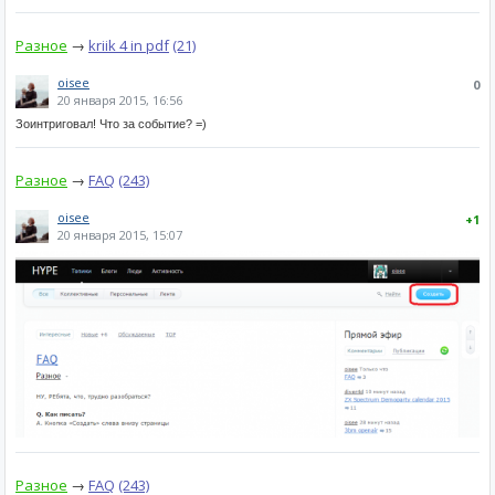
Разное
→
kriik 4 in pdf
(21)
oisee
0
20 января 2015, 16:56
Зоинтриговал! Что за событие? =)
Разное
→
FAQ
(243)
oisee
+1
20 января 2015, 15:07
Разное
→
FAQ
(243)