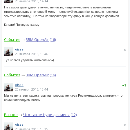
20 января 2015, 14:14
На самом деле удалять нужно не часто, чаще нужно иметь возможноть
отредактировать в течение 5 минут после публикации (когда после постинга
заметил опечатку). На том же хабрахабре эту фичу в конце концов добавили.
Кстати! Плюсуем карму!
События
→
3BM OpenAir
(16)
oisee
0
20 января 2015, 13:46
Тут нельзя удалять комменты? =(
События
→
3BM OpenAir
(16)
oisee
+1
20 января 2015, 13:44
Мы не печатаем карикатуры на пророка, не из-за Роскомнадзора, а потому, что
сами исповедуем ислам.
Разное
→
Что такое Hype для меня
(12)
oisee
0
20 января 2015, 13:35