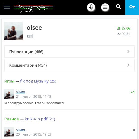
oisee
27.06
99.31
siril
Публикации (466)
Комментарии (454)
Игры
→
fix под музыку
(25)
oisee
+1
21 января 2015, 11:48
И спектрумовские Trash/Condommed.
Разное
→
kriik 4 in pdf
(21)
oisee
0
20 января 2015, 19:53