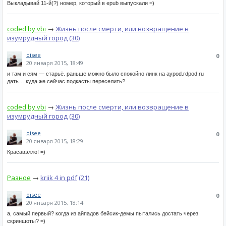
Выкладывай 11-й(?) номер, который в epub выпускали =)
coded by vbi
→
Жизнь после смерти, или возвращение в
изумрудный город
(30)
oisee
0
20 января 2015, 18:49
и там и сям — старьё. раньше можно было спокойно линк на aypod.rdpod.ru
дать… куда же сейчас подкасты переселить?
coded by vbi
→
Жизнь после смерти, или возвращение в
изумрудный город
(30)
oisee
0
20 января 2015, 18:29
Красавэлло! =)
Разное
→
kriik 4 in pdf
(21)
oisee
0
20 января 2015, 18:14
а, самый первый? когда из айпадов бейсик-демы пытались достать через
скриншоты? =)