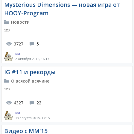
Mysterious Dimensions — новая игра от
HOOY-Program
Новости
123
3727
5
lvd
2 октября 2016, 16:17
IG #11 и рекорды
О всякой всячине
123
4327
22
lvd
13 августа 2015, 17:15
Видео с MM'15