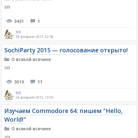
123
3431
1
lvd
28 февраля 2015, 02:58
SochiParty 2015 — голосование открыто!
О всякой всячине
123
3019
11
lvd
26 февраля 2015, 13:06
Изучаем Commodore 64: пишем "Hello,
World!"
О всякой всячине
123