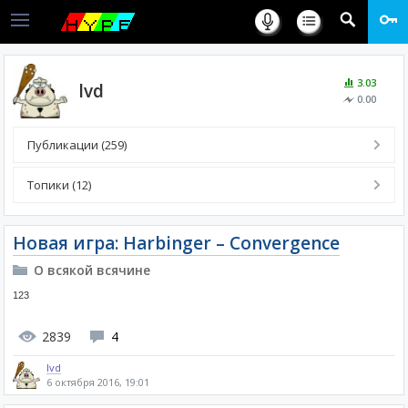
3.03
lvd
0.00
Публикации (259)
Топики (12)
Новая игра: Harbinger – Convergence
О всякой всячине
123
2839
4
lvd
6 октября 2016, 19:01