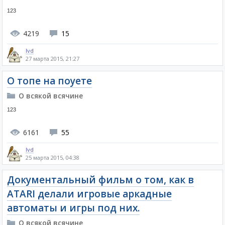
123
4219
15
lvd
27 марта 2015, 21:27
О топе на поуете
О всякой всячине
123
6161
55
lvd
25 марта 2015, 04:38
Документальный фильм о том, как в
ATARI делали игровые аркадные
автоматы и игры под них.
О всякой всячине