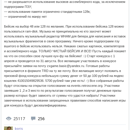
— не разрешается использование вызовов ассемблерного кода, за исключением
подпрограмм ПЗУ;
— использование памяти ограничено стандартными 128к;
— ограничений по жанру нет
Бейсик на выбор 48 или 128 по желанию. При использовании бейсика 128 можно
пользоваться ram-disk. Музыка не принципиальна но кто захочет может
использовать музыкальный редактор WHAM для бипера для написания и вставок
музыкальных фрагментов в свою программу. Ничего кроме подпрограмм пзу
вшитого в бейсик использовать нельзя. Никаких сжатых картинок, компиляторов
и ассемблерного кода. ТОЛЬКО ЧИСТЫЙ БЕЙСИК И ВСЕ! Пусть каждый покажет
на что он способен свое лучшее кун-фу на бейсике! :-) Старт конкурса с 1
апреля и проводится по 31 августа. Все желающие участвовать в конкурсе
присылайте заявки на почту zxgame.basic@yandex.ru. Готовые работы
присылаются в формате TRD на ту же почту. Все желающие могут положить в
призовой фонд конкурса небольшую сумму денег от 50 до 100 рублей на яндекс
кошелек 410015049829536. 5700 рублей там уже есть! :-) Все собранные работы
будут отосланы на открытое голосование на events.retroscene.org. Участники
занявшие 1 ,2 и 3 место по результатам голосования получат денежные призы
размер которых будет зависеть от суммы что удастся набрать! Участники
замеченные в использовании запрещенных правилами способов написания игры
для конкурса будут дисквалифицированы.
25117
256
boris