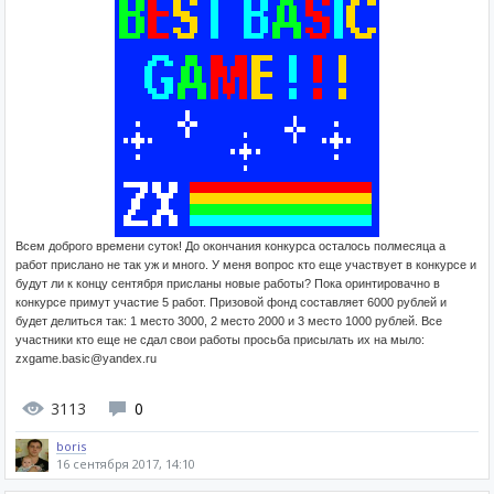
Всем доброго времени суток! До окончания конкурса осталось полмесяца а
работ прислано не так уж и много. У меня вопрос кто еще участвует в конкурсе и
будут ли к концу сентября присланы новые работы? Пока оринтировачно в
конкурсе примут участие 5 работ. Призовой фонд составляет 6000 рублей и
будет делиться так: 1 место 3000, 2 место 2000 и 3 место 1000 рублей. Все
участники кто еще не сдал свои работы просьба присылать их на мыло:
zxgame.basic@yandex.ru
3113
0
boris
16 сентября 2017, 14:10