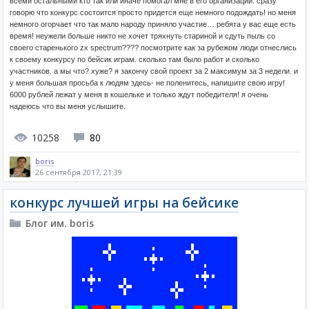
всеми остальными кто так или иначе помогал мне в его организации. сразу
говорю что конкурс состоится просто придется еще немного подождать! но меня
немного огорчает что так мало народу приняло участие… ребята у вас еще есть
время! неужели больше никто не хочет тряхнуть стариной и сдуть пыль со
своего старенького zx spectrum???? посмотрите как за рубежом люди отнеслись
к своему конкурсу по бейсик играм. сколько там было работ и сколько
участников. а мы что? хуже? я закончу свой проект за 2 максимум за 3 недели. и
у меня большая просьба к людям здесь- не поленитесь, напишите свою игру!
6000 рублей лежат у меня в кошельке и только ждут победителя! я очень
надеюсь что вы меня услышите.
10258
80
boris
26 сентября 2017, 21:39
конкурс лучшей игры на бейсике
Блог им. boris