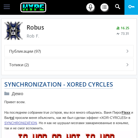
Robus
16.25
73.31
Rob F.
Публикации (97)
Топики (2)
SYNCHRONIZATION - XORED CYRCLES
Демо
Привет всем.
На последнем собрании true zx'еров, мы все много общались. Ваня Пирог
Flexx
и
Вал
tsl
просили меня объяснить, как же был сделан эффект «XOR-CYRCLES» в
SYNCHRONIZATION
. Но я как не шуршал мозгами замаринованные в коньяке,
так и не смог вспомнить.