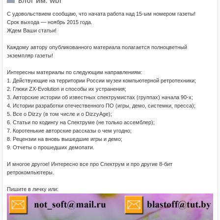
Блог им. wbr
С удовольствием сообщаю, что начата работа над 15-ым номером газеты!
Срок выхода — ноябрь 2015 года.
Ждем Ваши статьи!
Каждому автору опубликованного материала полагается полноцветный
экземпляр газеты!
Интересны материалы по следующим направлениям:
1. Действующие на территории России музеи компьютерной ретротехники;
2. Глюки ZX-Evolution и способы их устранения;
3. Авторские истории об известных спектрумистах (группах) начала 90-х;
4. Истории разработки отечественного ПО (игры, демо, системки, пресса);
5. Все о Dizzy (в том числе и о DizzyAge);
6. Статьи по кодингу на Спектруме (не только ассемблер);
7. Коротенькие авторские рассказы о чем угодно;
8. Рецензии на вновь вышедшие игры и демо;
9. Отчеты о прошедших демопати.
И многое другое! Интересно все про Спектрум и про другие 8-бит
ретрокомпьютеры.
Пишите в личку или: