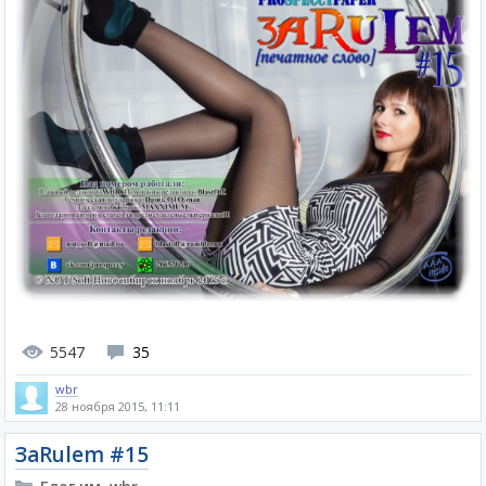
5547
35
wbr
28 ноября 2015, 11:11
ЗаRulem #15