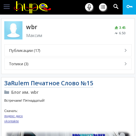
wbr
3.45
6.50
Максим
Публикации (17)
Топики (3)
ЗаRulem Печатное Слово №15
Блог им. wbr
Встречаем! Пятнадцатый!
Скачать:
яндекс диск
vkontakte