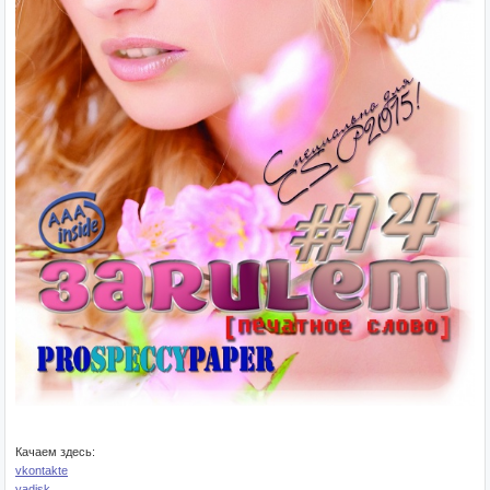
Качаем здесь:
vkontakte
yadisk