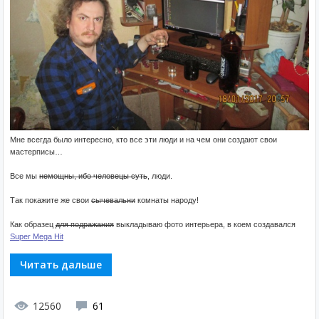
Мне всегда было интересно, кто все эти люди и на чем они создают свои
мастерписы…
Все мы
немощны, ибо человецы суть
, люди.
Так покажите же свои
сычевальни
комнаты народу!
Как образец
для подражания
выкладываю фото интерьера, в коем создавался
Super Mega Hit
Читать дальше
12560
61