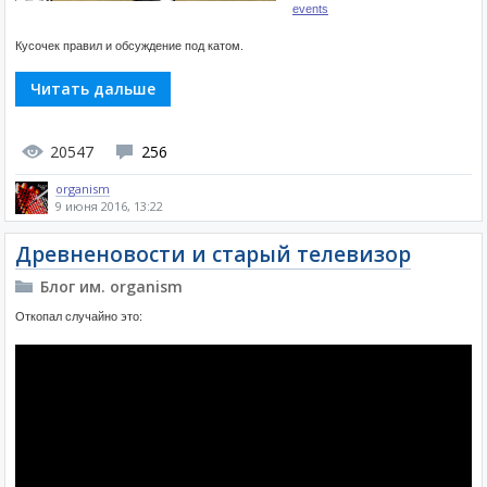
events
Кусочек правил и обсуждение под катом.
Читать дальше
20547
256
organism
9 июня 2016, 13:22
Древненовости и старый телевизор
Блог им. organism
Откопал случайно это: