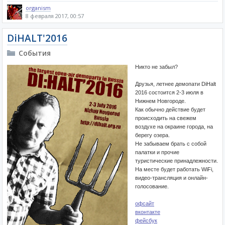
organism
8 февраля 2017, 00:57
DiHALT'2016
События
Никто не забыл?
Друзья, летнее демопати DiHalt
2016 состоится 2-3 июля в
Нижнем Новгороде.
Как обычно действие будет
происходить на свежем
воздухе на окраине города, на
берегу озера.
Не забываем брать с собой
палатки и прочие
туристические принадлежности.
На месте будет работать WiFi,
видео-трансляция и онлайн-
голосование.
офсайт
вконтакте
фейсбук