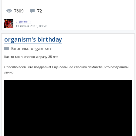
7609
72
organism
13 июня 2015, 00:20
organism's birthday
Блог им. organism
Как-то так внезапно и сразу 35 лет.
Спасибо всем, кто поздравил! Еще большее спасибо deMarche, что поздравили
лично!