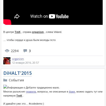
В центре
TmK
, справа
organism
, слева Voland.
… чтобы сердце и душа были молоды псто
2294
3
organism
12 января 2016, 20:57
DiHALT'2015
События
Информации о ДиХалте традиционно мало.
Многое разъяснят
правила
, вопросы, не описанные в
факе
, можно задать тут или
напрямую
TmK
.
И давайте уже это… #codedemo )