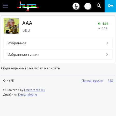
AAA
-3.69
0.02
ВВВ
Избранное
Избранные топики
Сюда еще никто не успел написать
© HYPE
Полная версия
RSS
© Powered by
LiveStreet CMS
Дизайн от
DesignMobile